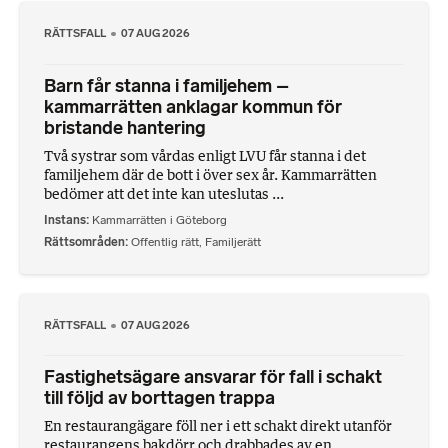
RÄTTSFALL
07 AUG 2026
Barn får stanna i familjehem –
kammarrätten anklagar kommun för
bristande hantering
Två systrar som vårdas enligt LVU får stanna i det
familjehem där de bott i över sex år. Kammarrätten
bedömer att det inte kan uteslutas ...
Instans
Kammarrätten i Göteborg
Rättsområden
Offentlig rätt
,
Familjerätt
RÄTTSFALL
07 AUG 2026
Fastighetsägare ansvarar för fall i schakt
till följd av borttagen trappa
En restaurangägare föll ner i ett schakt direkt utanför
restaurangens bakdörr och drabbades av en