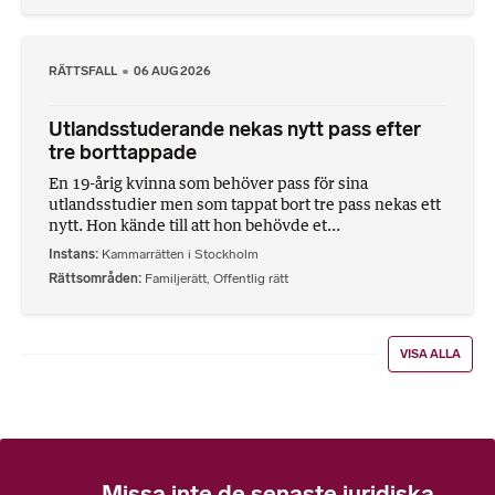
RÄTTSFALL
06 AUG 2026
Utlandsstuderande nekas nytt pass efter
tre borttappade
En 19-årig kvinna som behöver pass för sina
utlandsstudier men som tappat bort tre pass nekas ett
nytt. Hon kände till att hon behövde et...
Instans
Kammarrätten i Stockholm
Rättsområden
Familjerätt
,
Offentlig rätt
VISA ALLA
Missa inte de senaste juridiska