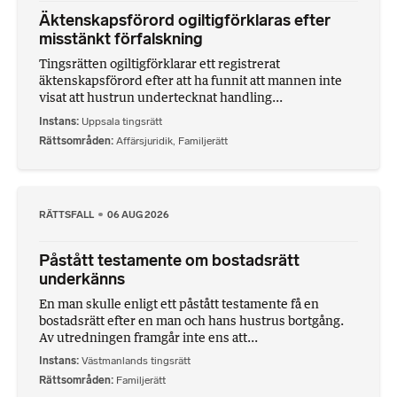
Äktenskapsförord ogiltigförklaras efter
misstänkt förfalskning
Tingsrätten ogiltigförklarar ett registrerat
äktenskapsförord efter att ha funnit att mannen inte
visat att hustrun undertecknat handling...
Instans
Uppsala tingsrätt
Rättsområden
Affärsjuridik
,
Familjerätt
RÄTTSFALL
06 AUG 2026
Påstått testamente om bostadsrätt
underkänns
En man skulle enligt ett påstått testamente få en
bostadsrätt efter en man och hans hustrus bortgång.
Av utredningen framgår inte ens att...
Instans
Västmanlands tingsrätt
Rättsområden
Familjerätt