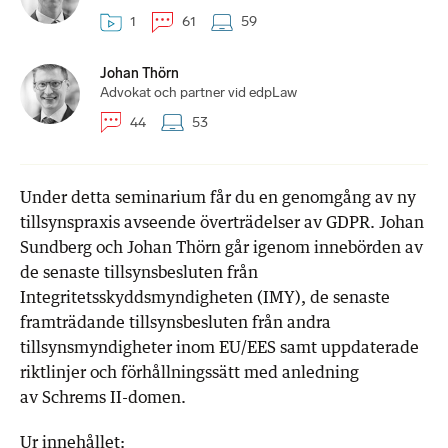
1
61
59
Johan Thörn
Advokat och partner vid edpLaw
44
53
Under detta seminarium får du en genomgång av ny
tillsynspraxis avseende överträdelser av GDPR. Johan
Sundberg och Johan Thörn går igenom innebörden av
de senaste tillsynsbesluten från
Integritetsskyddsmyndigheten (IMY), de senaste
framträdande tillsynsbesluten från andra
tillsynsmyndigheter inom EU/EES samt uppdaterade
riktlinjer och förhållningssätt med anledning
av Schrems II-domen.
Ur innehållet: