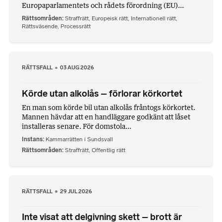
Europaparlamentets och rådets förordning (EU)...
Rättsområden
Straffrätt
,
Europeisk rätt
,
Internationell rätt
,
Rättsväsende
,
Processrätt
RÄTTSFALL
03 AUG 2026
Körde utan alkolås – förlorar körkortet
En man som körde bil utan alkolås fråntogs körkortet.
Mannen hävdar att en handläggare godkänt att låset
installeras senare. För domstola...
Instans
Kammarrätten i Sundsvall
Rättsområden
Straffrätt
,
Offentlig rätt
RÄTTSFALL
29 JUL 2026
Inte visat att delgivning skett – brott är