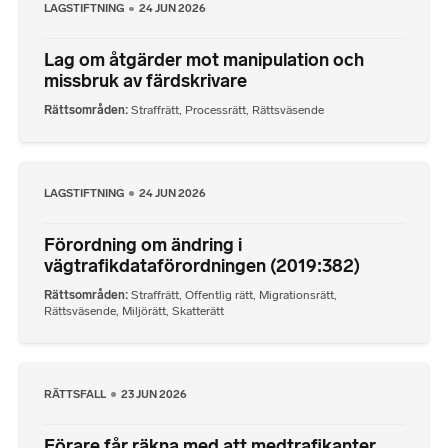
LAGSTIFTNING
24 JUN 2026
Lag om åtgärder mot manipulation och
missbruk av färdskrivare
Rättsområden
Straffrätt
,
Processrätt
,
Rättsväsende
LAGSTIFTNING
24 JUN 2026
Förordning om ändring i
vägtrafikdataförordningen (2019:382)
Rättsområden
Straffrätt
,
Offentlig rätt
,
Migrationsrätt
,
Rättsväsende
,
Miljörätt
,
Skatterätt
RÄTTSFALL
23 JUN 2026
Förare får räkna med att medtrafikanter