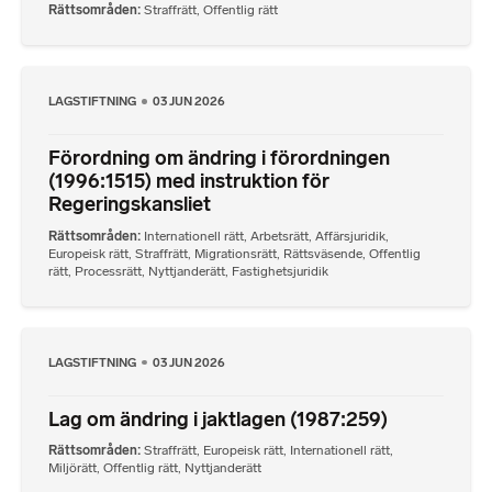
Rättsområden
Straffrätt
,
Offentlig rätt
LAGSTIFTNING
03 JUN 2026
Förordning om ändring i förordningen
(1996:1515) med instruktion för
Regeringskansliet
Rättsområden
Internationell rätt
,
Arbetsrätt
,
Affärsjuridik
,
Europeisk rätt
,
Straffrätt
,
Migrationsrätt
,
Rättsväsende
,
Offentlig
rätt
,
Processrätt
,
Nyttjanderätt
,
Fastighetsjuridik
LAGSTIFTNING
03 JUN 2026
Lag om ändring i jaktlagen (1987:259)
Rättsområden
Straffrätt
,
Europeisk rätt
,
Internationell rätt
,
Miljörätt
,
Offentlig rätt
,
Nyttjanderätt