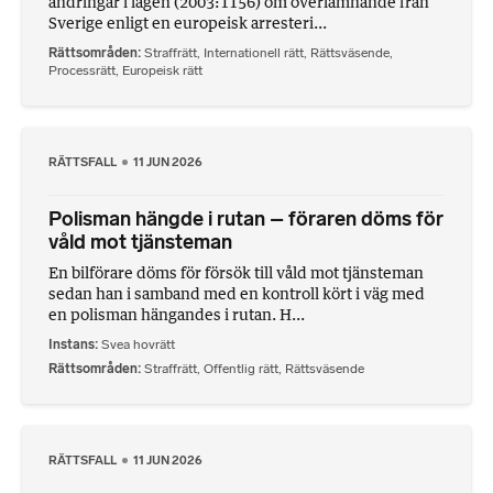
ändringar i lagen (2003:1156) om överlämnande från
Sverige enligt en europeisk arresteri...
Rättsområden
Straffrätt
,
Internationell rätt
,
Rättsväsende
,
Processrätt
,
Europeisk rätt
RÄTTSFALL
11 JUN 2026
Polisman hängde i rutan – föraren döms för
våld mot tjänsteman
En bilförare döms för försök till våld mot tjänsteman
sedan han i samband med en kontroll kört i väg med
en polisman hängandes i rutan. H...
Instans
Svea hovrätt
Rättsområden
Straffrätt
,
Offentlig rätt
,
Rättsväsende
RÄTTSFALL
11 JUN 2026