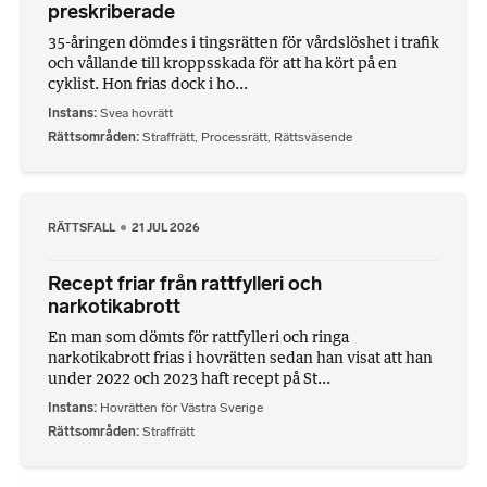
preskriberade
35-åringen dömdes i tingsrätten för vårdslöshet i trafik
och vållande till kroppsskada för att ha kört på en
cyklist. Hon frias dock i ho...
Instans
Svea hovrätt
Rättsområden
Straffrätt
,
Processrätt
,
Rättsväsende
RÄTTSFALL
21 JUL 2026
Recept friar från rattfylleri och
narkotikabrott
En man som dömts för rattfylleri och ringa
narkotikabrott frias i hovrätten sedan han visat att han
under 2022 och 2023 haft recept på St...
Instans
Hovrätten för Västra Sverige
Rättsområden
Straffrätt