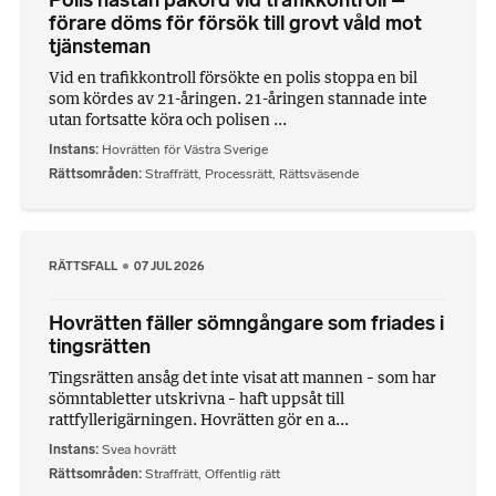
Polis nästan påkörd vid trafikkontroll –
förare döms för försök till grovt våld mot
tjänsteman
Vid en trafikkontroll försökte en polis stoppa en bil
som kördes av 21-åringen. 21-åringen stannade inte
utan fortsatte köra och polisen ...
Instans
Hovrätten för Västra Sverige
Rättsområden
Straffrätt
,
Processrätt
,
Rättsväsende
RÄTTSFALL
07 JUL 2026
Hovrätten fäller sömngångare som friades i
tingsrätten
Tingsrätten ansåg det inte visat att mannen – som har
sömntabletter utskrivna – haft uppsåt till
rattfyllerigärningen. Hovrätten gör en a...
Instans
Svea hovrätt
Rättsområden
Straffrätt
,
Offentlig rätt