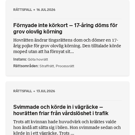
RÄTTSFALL
16 JUL 2026
Förnyade inte körkort – 17-åring döms för
grov olovlig körning
Hovrätten ändrar tingsrättens dom och dömer en 17-
årig pojke för grov olovlig körning. Den tilltalade körde
moped utan att ha förnyat sit...
Instans
Göta hovrätt
Rättsområden
Straffrätt
,
Processrätt
RÄTTSFALL
13 JUL 2026
Svimmade och körde in i vägräcke –
hovrätten friar från vårdslöshet i trafik
Trots att kvinnan hade huvudvärk och kräktes valde
hon ändå att sätta sig i bilen. Hon svimmade sedan och
körde in i ett vägräcke. Trots ...