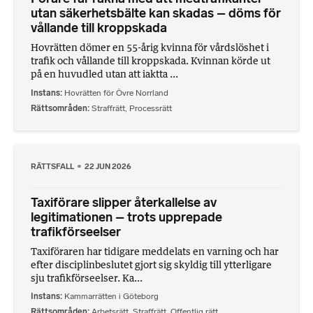
utan säkerhetsbälte kan skadas – döms för
vållande till kroppskada
Hovrätten dömer en 55-årig kvinna för vårdslöshet i
trafik och vållande till kroppskada. Kvinnan körde ut
på en huvudled utan att iaktta ...
Instans
Hovrätten för Övre Norrland
Rättsområden
Straffrätt
,
Processrätt
RÄTTSFALL
22 JUN 2026
Taxiförare slipper återkallelse av
legitimationen – trots upprepade
trafikförseelser
Taxiföraren har tidigare meddelats en varning och har
efter disciplinbeslutet gjort sig skyldig till ytterligare
sju trafikförseelser. Ka...
Instans
Kammarrätten i Göteborg
Rättsområden
Arbetsrätt
,
Straffrätt
,
Offentlig rätt