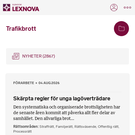
Trafikbrott
NYHETER
(2867)
FÖRARBETE
04 AUG 2026
Skärpta regler för unga lagöverträdare
Den systematiska och organiserade brottsligheten har
de senaste åren kommit att påverka allt fler delar av
samhället. Den allvarliga brot...
Rättsområden
Straffrätt
,
Familjerätt
,
Rättsväsende
,
Offentlig rätt
,
Processrätt