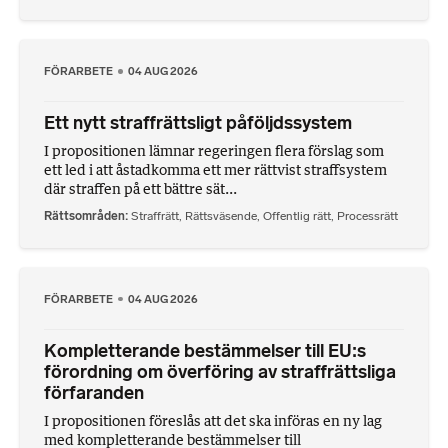
FÖRARBETE
04 AUG 2026
Ett nytt straffrättsligt påföljdssystem
I propositionen lämnar regeringen flera förslag som
ett led i att åstadkomma ett mer rättvist straffsystem
där straffen på ett bättre sät...
Rättsområden
Straffrätt
,
Rättsväsende
,
Offentlig rätt
,
Processrätt
FÖRARBETE
04 AUG 2026
Kompletterande bestämmelser till EU:s
förordning om överföring av straffrättsliga
förfaranden
I propositionen föreslås att det ska införas en ny lag
med kompletterande bestämmelser till