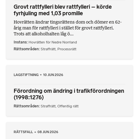
Grovt rattfylleri blev rattfylleri – körde
fyrhjuling med 1,03 promille
Hovrätten ändrar tingsrättens dom och dömer en 62-
årig man för rattfylleri i stället för grovt rattfylleri.
Trots att alkoholhalten låg ö...
Instans
Hovrätten för Nedre Norrland
Rättsområden
Straffrätt
,
Processrätt
LAGSTIFTNING
10 JUN 2026
Förordning om ändring i trafikförordningen
(1998:1276)
Rättsområden
Straffrätt
,
Offentlig rätt
RÄTTSFALL
08 JUN 2026