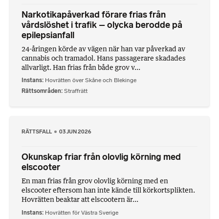
Narkotikapåverkad förare frias från
vårdslöshet i trafik – olycka berodde på
epilepsianfall
24-åringen körde av vägen när han var påverkad av
cannabis och tramadol. Hans passagerare skadades
allvarligt. Han frias från både grov v...
Instans
Hovrätten över Skåne och Blekinge
Rättsområden
Straffrätt
RÄTTSFALL
03 JUN 2026
Okunskap friar från olovlig körning med
elscooter
En man frias från grov olovlig körning med en
elscooter eftersom han inte kände till körkortsplikten.
Hovrätten beaktar att elscootern är...
Instans
Hovrätten för Västra Sverige