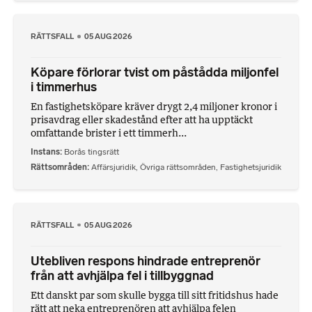
RÄTTSFALL
05 AUG 2026
Köpare förlorar tvist om påstådda miljonfel
i timmerhus
En fastighetsköpare kräver drygt 2,4 miljoner kronor i
prisavdrag eller skadestånd efter att ha upptäckt
omfattande brister i ett timmerh...
Instans
Borås tingsrätt
Rättsområden
Affärsjuridik
,
Övriga rättsområden
,
Fastighetsjuridik
RÄTTSFALL
05 AUG 2026
Utebliven respons hindrade entreprenör
från att avhjälpa fel i tillbyggnad
Ett danskt par som skulle bygga till sitt fritidshus hade
rätt att neka entreprenören att avhjälpa felen