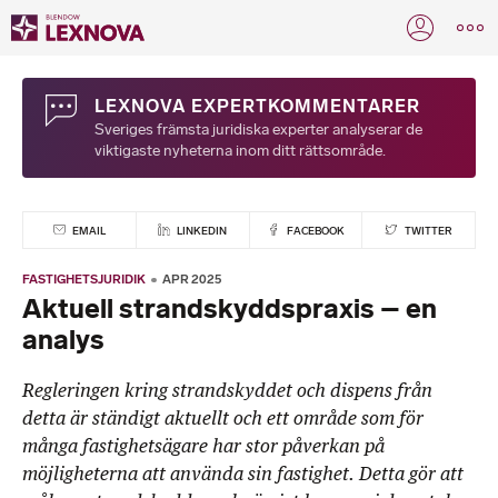
LEXNOVA EXPERTKOMMENTARER
Sveriges främsta juridiska experter analyserar de
viktigaste nyheterna inom ditt rättsområde.
EMAIL
LINKEDIN
FACEBOOK
TWITTER
FASTIGHETSJURIDIK
APR 2025
Aktuell strandskyddspraxis – en
analys
Regleringen kring strandskyddet och dispens från
detta är ständigt aktuellt och ett område som för
många fastighetsägare har stor påverkan på
möjligheterna att använda sin fastighet. Detta gör att