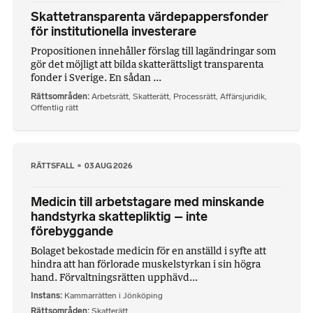
Skattetransparenta värdepappersfonder
för institutionella investerare
Propositionen innehåller förslag till lagändringar som
gör det möjligt att bilda skatterättsligt transparenta
fonder i Sverige. En sådan ...
Rättsområden
Arbetsrätt
,
Skatterätt
,
Processrätt
,
Affärsjuridik
,
Offentlig rätt
RÄTTSFALL
03 AUG 2026
Medicin till arbetstagare med minskande
handstyrka skattepliktig – inte
förebyggande
Bolaget bekostade medicin för en anställd i syfte att
hindra att han förlorade muskelstyrkan i sin högra
hand. Förvaltningsrätten upphävd...
Instans
Kammarrätten i Jönköping
Rättsområden
Skatterätt