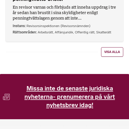
En revisor varnas och förbjuds att inneha uppdrag i tre
år sedan han brustit i sina skyldigheter enligt
penningtvättslagen genom att inte...
Instans
Revisorsinspektionen (Revisorsnämnden)
Rättsområden
Arbetsrätt
,
Affärsjuridik
,
Offentlig rätt
,
Skatterätt
VISA ALLA
Missa inte de senaste juridiska
nyheterna- prenumerera på vårt
nyhetsbrev idag!