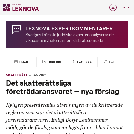
LEXNOVA EXPERTKOMMENTARER
Sveriges främsta juridiska experter analyserar de
viktigaste nyheterna inom ditt rättsområde.
EMAIL
LINKEDIN
FACEBOOK
TWITTER
SKATTERÄTT
JAN 2021
Det skatterättsliga
företrädaransvaret – nya förslag
Nyligen presenterades utredningen av de kritiserade
reglerna som styr det skatterättsliga
företrädaransvaret. Enligt Börje Leidhammar
möjliggör de förslag som nu lagts fram – bland annat