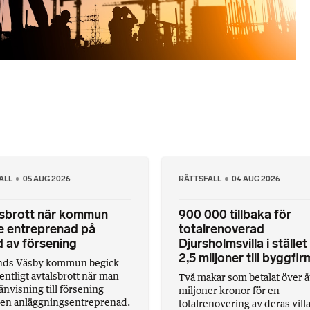
ALL
05 AUG 2026
RÄTTSFALL
04 AUG 2026
lsbrott när kommun
900 000 tillbaka för
e entreprenad på
totalrenoverad
 av försening
Djursholmsvilla i stället
2,5 miljoner till byggfi
nds Väsby kommun begick
entligt avtalsbrott när man
Två makar som betalat över å
nvisning till försening
miljoner kronor för en
en anläggningsentreprenad.
totalrenovering av deras villa