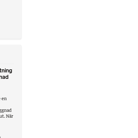
tning
nad
e en
yggnad
ut. När
a