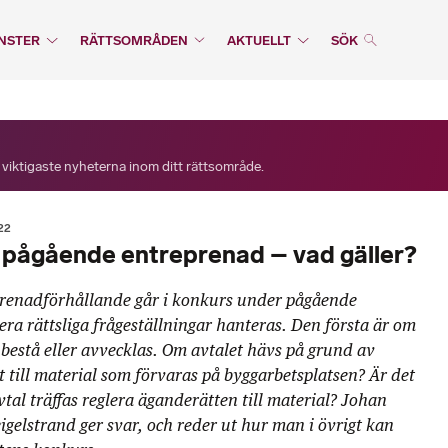
NSTER
RÄTTSOMRÅDEN
AKTUELLT
SÖK
 viktigaste nyheterna inom ditt rättsområde.
22
 pågående entreprenad – vad gäller?
eprenadförhållande går i konkurs under pågående
ra rättsliga frågeställningar hanteras. Den första är om
 bestå eller avvecklas. Om avtalet hävs på grund av
 till material som förvaras på byggarbetsplatsen? Är det
vtal träffas reglera äganderätten till material? Johan
gelstrand ger svar, och reder ut hur man i övrigt kan