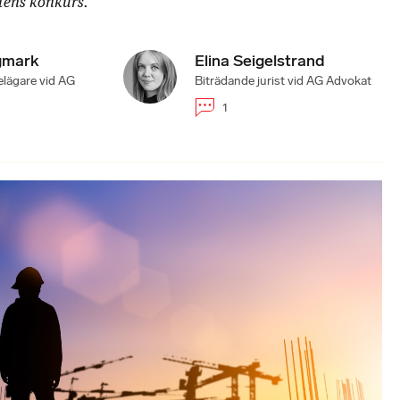
tens konkurs.
gmark
Elina Seigelstrand
lägare vid AG
Biträdande jurist vid AG Advokat
1