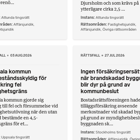
renö...
Djursholm och som krävs på
ytterligare cirka 2,5 ...
Attunda tingsrätt
Instans
Attunda tingsrätt
mråden
Affärsjuridik
,
Rättsområden
Fastighetsjuridik
,
tsjuridik
Affärsjuridik
,
Övriga rättsområden
ALL
03 AUG 2026
RÄTTSFALL
27 JUL 2026
ala kommun
Ingen försäkringsersät
ståndsskyldig för
när brandskadad bygg
 kring fel
blir dyr på grund av
ghetsgräns
kommunbeslut
a kommun gjorde sig
Bostadsrättsföreningen had
g till fel och försummelse vid
tilläggsförsäkring avseende
hetsutövning när den utan
merkostnader vid skadad b
d bestämde en 4,5-
på grund av myndighetsbesl
gräns för et...
byggnaden sk...
Instans
Stockholms tingsrätt
Uppsala tingsrätt
Rättsområden
Affärsjuridik
,
Övrig