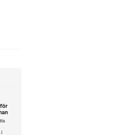
 för
rman
tta
 i