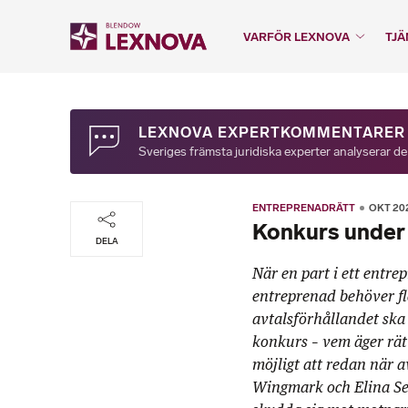
VARFÖR LEXNOVA
TJÄ
LEXNOVA EXPERTKOMMENTARER
Sveriges främsta juridiska experter analyserar de
ENTREPRENADRÄTT
OKT 20
Konkurs under
DELA
När en part i ett entr
entreprenad behöver fle
avtalsförhållandet ska
konkurs – vem äger rätt
möjligt att redan när a
Wingmark och Elina Sei