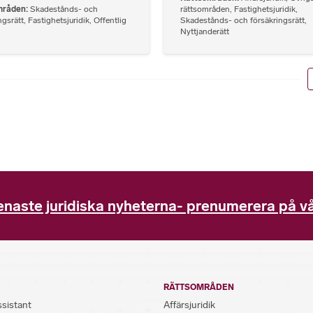
mråden
Skadestånds- och
rättsområden
,
Fastighetsjuridik
,
ngsrätt
,
Fastighetsjuridik
,
Offentlig
Skadestånds- och försäkringsrätt
,
Nyttjanderätt
enaste juridiska nyheterna- prenumerera på vå
RÄTTSOMRÅDEN
ssistant
Affärsjuridik