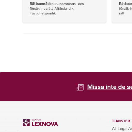
Rättsområden
Skadestånds- och
Rättso
försäkringsrätt
,
Affärsjuridik
,
försäkri
Fastighetsjuridik
rätt
Missa inte de s
TJÄNSTER
AI-Legal A