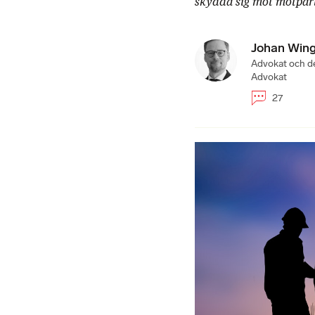
skydda sig mot motpar
Johan Win
Advokat och de
Advokat
27