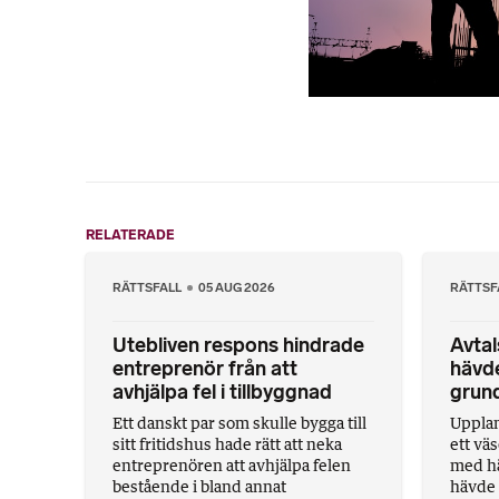
RELATERADE
RÄTTSFALL
05 AUG 2026
RÄTTSF
Utebliven respons hindrade
Avta
entreprenör från att
hävd
avhjälpa fel i tillbyggnad
grund
Ett danskt par som skulle bygga till
Uppla
sitt fritidshus hade rätt att neka
ett väs
entreprenören att avhjälpa felen
med hä
bestående i bland annat
hävde 