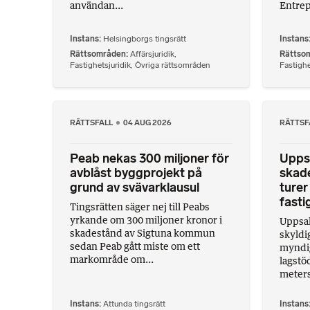
användan...
Entrep
Instans
Helsingborgs tingsrätt
Instans
Rättsområden
Affärsjuridik
,
Rättso
Fastighetsjuridik
,
Övriga rättsområden
Fastighe
RÄTTSFALL
04 AUG 2026
RÄTTSF
Peab nekas 300 miljoner för
Upps
avblåst byggprojekt på
skade
grund av svävarklausul
turer
fasti
Tingsrätten säger nej till Peabs
yrkande om 300 miljoner kronor i
Uppsal
skadestånd av Sigtuna kommun
skyldi
sedan Peab gått miste om ett
myndig
markområde om...
lagstö
meters
Instans
Attunda tingsrätt
Instans