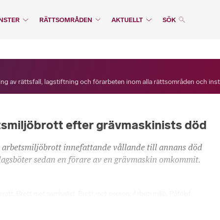
NSTER
RÄTTSOMRÅDEN
AKTUELLT
SÖK
ng av rättsfall, lagstiftning och förarbeten inom alla rättsområden och ins
smiljöbrott efter grävmaskinists död
 arbetsmiljöbrott innefattande vållande till annans död
h dagsböter sedan en förare av en grävmaskin omkommit.
srätt
,
Brott mot samhället
,
Brott mot person
,
Arbetsmiljö
,
Påföljd