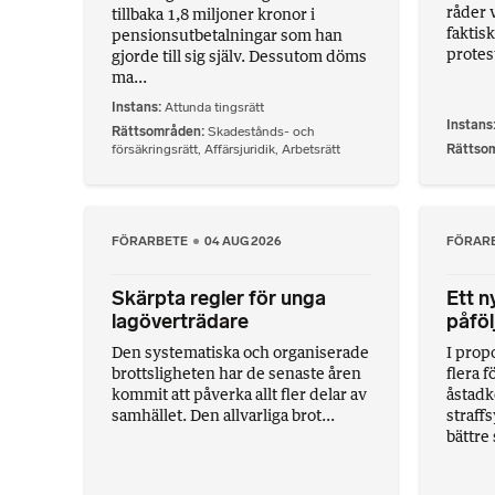
råder 
tillbaka 1,8 miljoner kronor i
faktis
pensionsutbetalningar som han
protest
gjorde till sig själv. Dessutom döms
ma...
Instans
Attunda tingsrätt
Instans
Rättsområden
Skadestånds- och
försäkringsrätt
,
Affärsjuridik
,
Arbetsrätt
Rättso
FÖRARBETE
04 AUG 2026
FÖRAR
Skärpta regler för unga
Ett ny
lagöverträdare
påfö
Den systematiska och organiserade
I prop
brottsligheten har de senaste åren
flera f
kommit att påverka allt fler delar av
åstadk
samhället. Den allvarliga brot...
straffs
bättre 