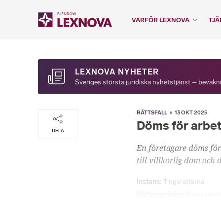
VARFÖR LEXNOVA
TJÄ
LEXNOVA NYHETER
Sveriges största juridiska nyhetstjänst – bevakni
RÄTTSFALL
13 OKT 2025
Döms för arbet
DELA
En företagare döms för
till villkorlig dom oc
Instans
Tingsrätterna
Rättsområden
Övrig arbet