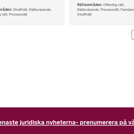
Rättsområden
Offentlig rätt
,
mråden
Straffrätt
,
Rättsväsende
,
Rättsväsende
,
Processrätt
,
Familjer
 rätt
,
Processrätt
Straffrätt
enaste juridiska nyheterna- prenumerera på vå