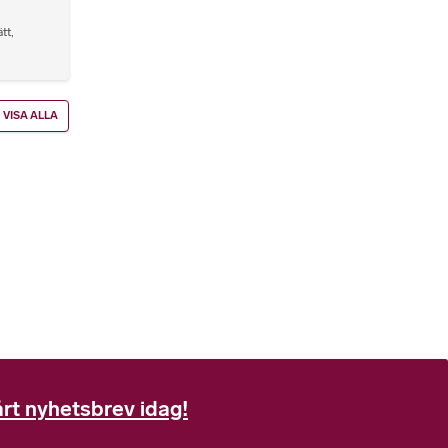
ätt
,
VISA ALLA
rt nyhetsbrev idag!