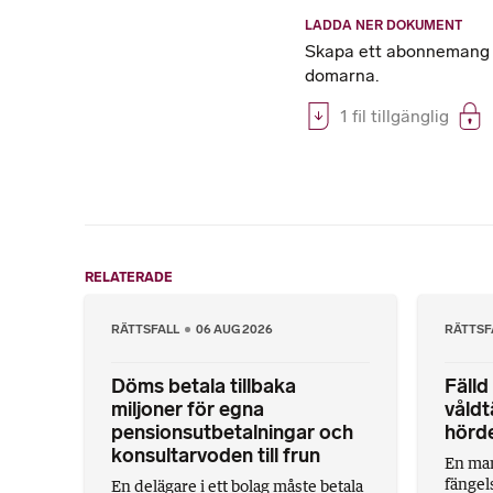
LADDA NER DOKUMENT
Skapa ett abonnemang på
domarna.
1 fil tillgänglig
RELATERADE
RÄTTSFALL
06 AUG 2026
RÄTTSF
Döms betala tillbaka
Fälld
miljoner för egna
våldt
pensionsutbetalningar och
hörd
konsultarvoden till frun
En man
fängels
En delägare i ett bolag måste betala