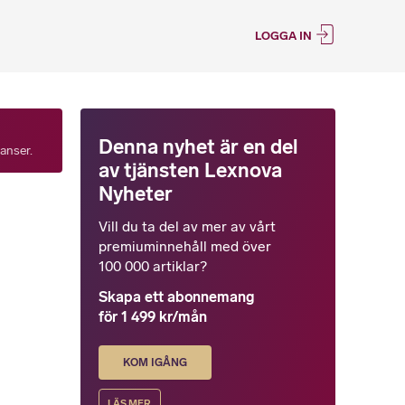
LOGGA IN
Denna nyhet är en del
tanser.
av tjänsten Lexnova
Nyheter
Vill du ta del av mer av vårt
premiuminnehåll med över
100 000 artiklar?
Skapa ett abonnemang
för 1 499 kr/mån
KOM IGÅNG
LÄS MER