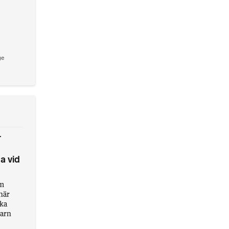
ge
r
a vid
om
när
ska
barn