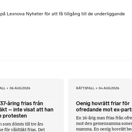
 Lexnova Nyheter för att få tillgång till de underliggande
ALL
06 AUG 2026
RÄTTSFALL
04 AUG 2026
 37-åring frias från
Oenig hovrätt friar för
äkt – inte visat att han
ofredande mot ex-part
e protesten
En 36-årig man frias från of
mot den gemensamma sone
 som dömts till tre års
mamma. En oenig hovrätt be
e för våldtäkt frias. Det