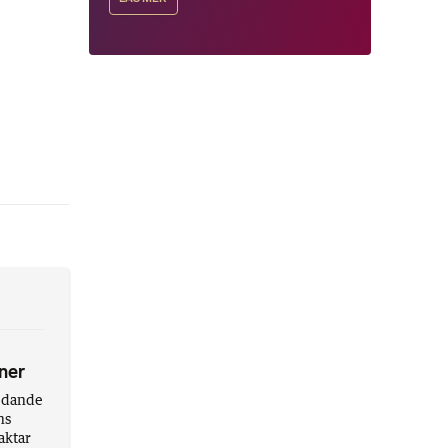
ner
redande
ns
aktar