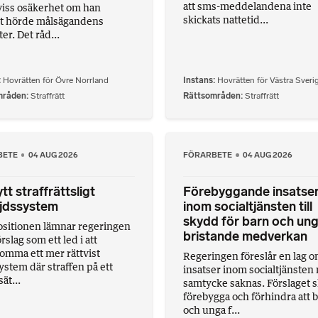
att sms-meddelandena inte
viss osäkerhet om han
skickats nattetid...
kt hörde målsägandens
er. Det råd...
Hovrätten för Övre Norrland
Instans
Hovrätten för Västra Sveri
mråden
Straffrätt
Rättsområden
Straffrätt
BETE
04 AUG 2026
FÖRARBETE
04 AUG 2026
tt straffrättsligt
Förebyggande insatse
ljdssystem
inom socialtjänsten till
skydd för barn och ung
ositionen lämnar regeringen
bristande medverkan
örslag som ett led i att
omma ett mer rättvist
Regeringen föreslår en lag 
ystem där straffen på ett
insatser inom socialtjänsten 
sät...
samtycke saknas. Förslaget 
förebygga och förhindra att 
och unga f...