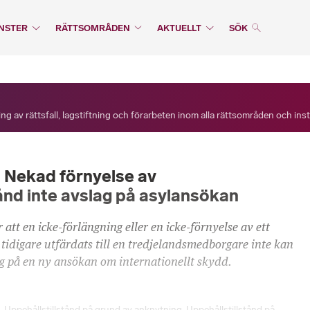
NSTER
RÄTTSOMRÅDEN
AKTUELLT
SÖK
ng av rättsfall, lagstiftning och förarbeten inom alla rättsområden och ins
 Nekad förnyelse av
tånd inte avslag på asylansökan
tt en icke-förlängning eller en icke-förnyelse av ett
tidigare utfärdats till en tredjelandsmedborgare inte kan
lag på en ny ansökan om internationellt skydd.
,
Uppehållstillstånd på grund av anknytning
,
Uppehållstillstånd på