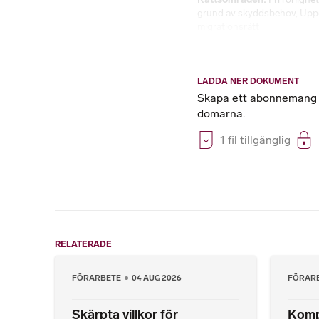
grund av skyddsbehov
,
Uppe
migrationsrätt
LADDA NER DOKUMENT
Skapa ett abonnemang på
domarna.
1 fil tillgänglig
RELATERADE
FÖRARBETE
04 AUG 2026
FÖRAR
Skärpta villkor för
Komp