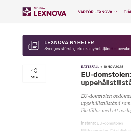
VARFÖR LEXNOVA
TJÄ
LEXNOVA NYHETER
Sveriges största juridiska nyhetstjänst – bevakni
RÄTTSFALL
10 NOV 2025
EU-domstolen:
DELA
uppehållstills
EU-domstolen bedömer a
uppehållstillstånd som 
likställas med ett avs
Instans
EU-domstolen
Rättsområden
Fri rörlighet