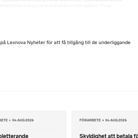
hållstillstånd på grund av ömmande omständigheter
,
Övrig
 Lexnova Nyheter för att få tillgång till de underliggande
BETE
04 AUG 2026
FÖRARBETE
04 AUG 2026
letterande
Skyldighet att betala f