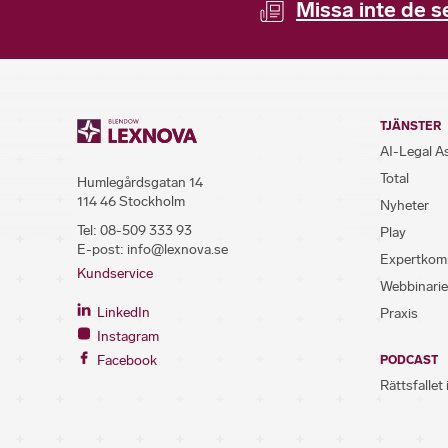
Missa inte de s
TJÄNSTER
AI-Legal A
Total
Humlegårdsgatan 14
114 46 Stockholm
Nyheter
Tel:
08-509 333 93
Play
E-post:
info@lexnova.se
Expertkom
Kundservice
Webbinarie
LinkedIn
Praxis
Instagram
Facebook
PODCAST
Rättsfallet 