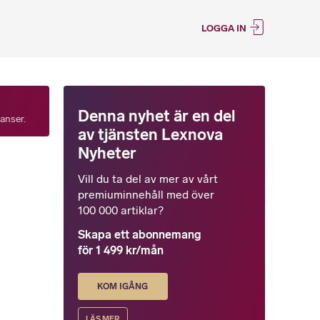
LOGGA IN
Denna nyhet är en del
tanser.
av tjänsten Lexnova
Nyheter
Vill du ta del av mer av vårt
premiuminnehåll med över
100 000 artiklar?
Skapa ett abonnemang
för 1 499 kr/mån
KOM IGÅNG
LÄS MER