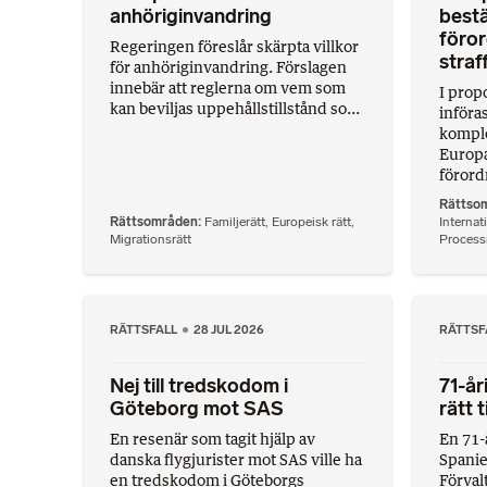
anhöriginvandring
bestä
föror
Regeringen föreslår skärpta villkor
straf
för anhöriginvandring. Förslagen
innebär att reglerna om vem som
I propo
kan beviljas uppehållstillstånd so...
införa
komple
Europa
förord
Rättso
Rättsområden
Familjerätt
,
Europeisk rätt
,
Internati
Migrationsrätt
Processr
RÄTTSFALL
28 JUL 2026
RÄTTSF
Nej till tredskodom i
71-år
Göteborg mot SAS
rätt 
En resenär som tagit hjälp av
En 71-
danska flygjurister mot SAS ville ha
Spanien
en tredskodom i Göteborgs
Förval