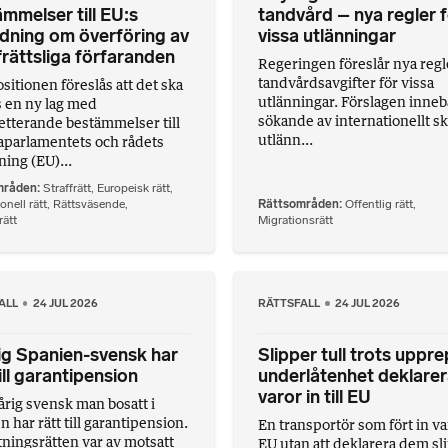
mmelser till EU:s
tandvård – nya regler 
dning om överföring av
vissa utlänningar
frättsliga förfaranden
Regeringen föreslår nya reg
tandvårdsavgifter för vissa
sitionen föreslås att det ska
utlänningar. Förslagen innebä
s en ny lag med
sökande av internationellt s
tterande bestämmelser till
utlänn...
parlamentets och rådets
ning (EU)...
mråden
Straffrätt
,
Europeisk rätt
,
onell rätt
,
Rättsväsende
,
Rättsområden
Offentlig rätt
,
ätt
Migrationsrätt
ALL
24 JUL 2026
RÄTTSFALL
24 JUL 2026
ig Spanien-svensk har
Slipper tull trots uppr
till garantipension
underlåtenhet deklare
varor in till EU
årig svensk man bosatt i
 har rätt till garantipension.
En transportör som fört in va
tningsrätten var av motsatt
EU utan att deklarera dem sl