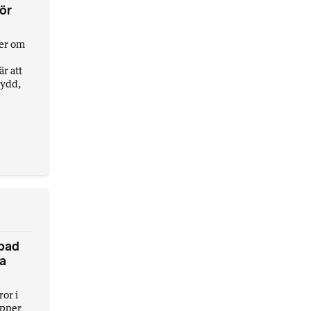
för
ler om
r att
kydd,
epad
ra
ror i
ipper