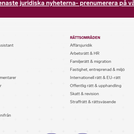
enaste juridiska nyheterna- prenumerera på vå
RÄTTSOMRÅDEN
ssistant
Affärsjuridik
Arbetsrätt & HR
Familjerätt & migration
Fastighet, entreprenad & miljö
mentarer
Internationell rätt & EU-rätt
r
Offentlig rätt & upphandling
Skatt & revision
Straffrätt & rättsväsende
inifrån