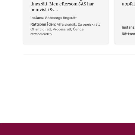
tingsrätt. Men eftersom SAS har
uppfatt
hemvist i Sv...
Instans
Göteborgs tingsrätt
Rättsområden
Affärsjuridik
,
Europeisk rätt
,
Instans
Offentlig rätt
,
Processrätt
,
Övriga
rättsområden
Rättso