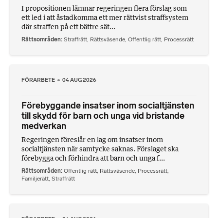
I propositionen lämnar regeringen flera förslag som
ett led i att åstadkomma ett mer rättvist straffsystem
där straffen på ett bättre sät...
Rättsområden
Straffrätt
,
Rättsväsende
,
Offentlig rätt
,
Processrätt
FÖRARBETE
04 AUG 2026
Förebyggande insatser inom socialtjänsten
till skydd för barn och unga vid bristande
medverkan
Regeringen föreslår en lag om insatser inom
socialtjänsten när samtycke saknas. Förslaget ska
förebygga och förhindra att barn och unga f...
Rättsområden
Offentlig rätt
,
Rättsväsende
,
Processrätt
,
Familjerätt
,
Straffrätt