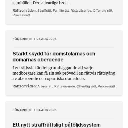
samhället. Den allvarliga brot...
Rättsområden
Straffrätt
,
Familjerätt
,
Rättsväsende
,
Offentlig rätt
,
Processrätt
FÖRARBETE
04 AUG 2026
Stärkt skydd för domstolarnas och
domarnas oberoende
I en rättsstat är det grundläggande att varje
medborgare kan få sin sak prövad i en rättvis rättegång
av oberoende och opartiska domstolar.
Rättsområden
Arbetsrätt
,
Rättsväsende
,
Offentlig rätt
,
Processrätt
FÖRARBETE
04 AUG 2026
Ett nytt straffrättsligt påföljdssystem