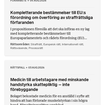
FÖRARBETE
04 AUG 2026
Kompletterande bestämmelser till EU:s
förordning om överföring av straffrättsliga
förfaranden
I propositionen föreslås att det ska införas en ny lag
med kompletterande bestämmelser till
Europaparlamentets och rådets förordning (EU)...
Rättsområden
Straffrätt
,
Europeisk rätt
,
Internationell rätt
,
Rättsväsende
,
Processrätt
RÄTTSFALL
03 AUG 2026
Medicin till arbetstagare med minskande
handstyrka skattepliktig – inte
förebyggande
Bolaget bekostade medicin för en anställd i syfte att
hindra att han förlorade muskelstyrkan i sin högra
hand. Förvaltningsrätten upphävd...