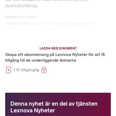
skatteåterbäring.
Instans
Hovrätterna
Rättsområden
Ekobrott
,
Straffprocess
,
Deklaration och
förfarande
,
Inkomstskatt - individ
LADDA NER DOKUMENT
Skapa ett abonnemang på Lexnova Nyheter för att få
tillgång till de underliggande domarna.
1 fil tillgänglig
Denna nyhet är en del av tjänsten
Lexnova Nyheter