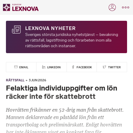
LEXNOVA NYHETER
Sveriges största juridiska nyhetstjänst – bevakning
av rättsfall, lagstiftning och förarbeten inom alla
rättsområden och instanser.
EMAIL
LINKEDIN
FACEBOOK
TWITTER
RÄTTSFALL
3 JUN 2026
Felaktiga individuppgifter om lön
räcker inte för skattebrott
Hovrätten frikänner en 52-årig man från skattebrott.
Mannen deklarerade en påstådd lön från ett
transportbolag och preliminärskatt. Enligt hovrätten
har inte åklagaren visat en konkret fara för