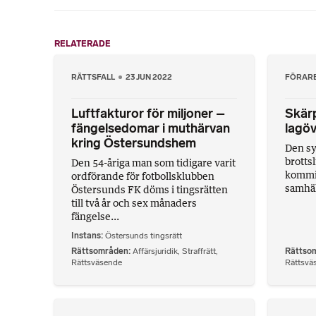
RELATERADE
RÄTTSFALL
23 JUN 2022
FÖRAR
Luftfakturor för miljoner –
Skärp
fängelsedomar i muthärvan
lagöv
kring Östersundshem
Den sy
brotts
Den 54-åriga man som tidigare varit
kommit 
ordförande för fotbollsklubben
samhäll
Östersunds FK döms i tingsrätten
till två år och sex månaders
fängelse...
Instans
Östersunds tingsrätt
Rättsområden
Affärsjuridik
,
Straffrätt
,
Rättso
Rättsväsende
Rättsvä