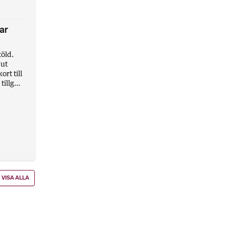
ar
töld.
 ut
rt till
illg...
VISA ALLA