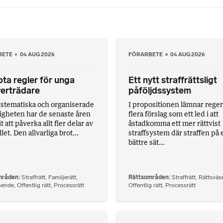
BETE
04 AUG 2026
FÖRARBETE
04 AUG 2026
ta regler för unga
Ett nytt straffrättsligt
erträdare
påföljdssystem
stematiska och organiserade
I propositionen lämnar rege
ligheten har de senaste åren
flera förslag som ett led i att
att påverka allt fler delar av
åstadkomma ett mer rättvist
et. Den allvarliga brot...
straffsystem där straffen på 
bättre sät...
mråden
Straffrätt
,
Familjerätt
,
Rättsområden
Straffrätt
,
Rättsväs
sende
,
Offentlig rätt
,
Processrätt
Offentlig rätt
,
Processrätt