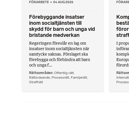
FÖRARBETE
04 AUG 2026
FÖRAR
Förebyggande insatser
Komp
inom socialtjänsten till
bestä
skydd för barn och unga vid
föror
bristande medverkan
straf
Regeringen föreslår en lag om
I propo
insatser inom socialtjänsten när
införa
samtycke saknas. Förslaget ska
komple
förebygga och förhindra att barn
Europa
och unga f...
förord
Rättsområden
Offentlig rätt
,
Rättso
Rättsväsende
,
Processrätt
,
Familjerätt
,
Internati
Straffrätt
Processr