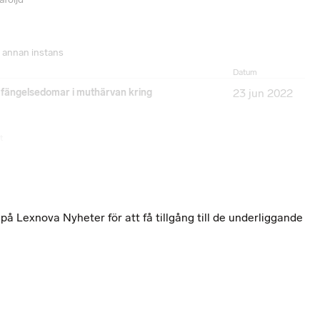
 annan instans
Datum
– fängelsedomar i muthärvan kring
23 jun 2022
t
 Lexnova Nyheter för att få tillgång till de underliggande