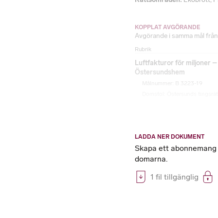
KOPPLAT AVGÖRANDE
Avgörande i samma mål från
Rubrik
Luftfakturor för miljoner 
Östersundshem
Målnummer: B 3223-19
Domstol: Östersunds tingsrät
LADDA NER DOKUMENT
Skapa ett abonnemang på
domarna.
1 fil tillgänglig