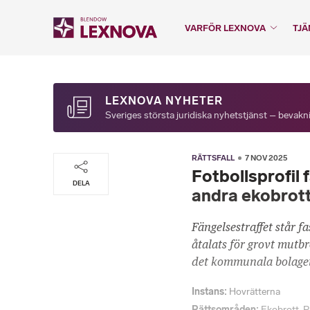
VARFÖR LEXNOVA
TJÄ
LEXNOVA NYHETER
Sveriges största juridiska nyhetstjänst – bevakni
RÄTTSFALL
7 NOV 2025
Fotbollsprofil 
DELA
andra ekobrot
Fängelsestraffet står f
åtalats för grovt mutbr
det kommunala bolaget
Instans
Hovrätterna
Rättsområden
Ekobrott
,
P