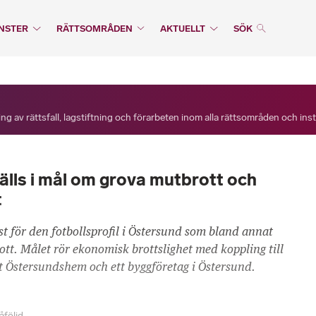
NSTER
RÄTTSOMRÅDEN
AKTUELLT
SÖK
ng av rättsfall, lagstiftning och förarbeten inom alla rättsområden och ins
fälls i mål om grova mutbrott och
t
ast för den fotbollsprofil i Östersund som bland annat
ott. Målet rör ekonomisk brottslighet med koppling till
 Östersundshem och ett byggföretag i Östersund.
åföljd