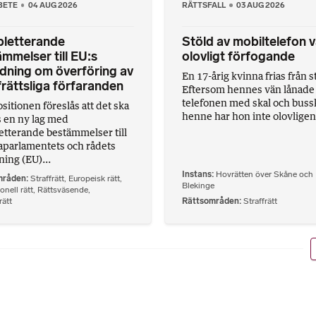
BETE
04 AUG 2026
RÄTTSFALL
03 AUG 2026
letterande
Stöld av mobiltelefon v
mmelser till EU:s
olovligt förfogande
dning om överföring av
En 17-årig kvinna frias från s
frättsliga förfaranden
Eftersom hennes vän lånade
telefonen med skal och bussko
sitionen föreslås att det ska
henne har hon inte olovligen t
s en ny lag med
tterande bestämmelser till
parlamentets och rådets
ning (EU)...
Instans
Hovrätten över Skåne och
mråden
Straffrätt
,
Europeisk rätt
,
Blekinge
onell rätt
,
Rättsväsende
,
ätt
Rättsområden
Straffrätt