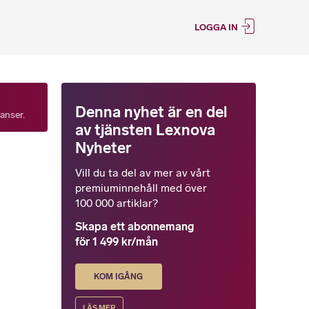
LOGGA IN
Denna nyhet är en del
tanser.
av tjänsten Lexnova
Nyheter
Vill du ta del av mer av vårt
premiuminnehåll med över
100 000 artiklar?
Skapa ett abonnemang
för 1 499 kr/mån
KOM IGÅNG
LÄS MER