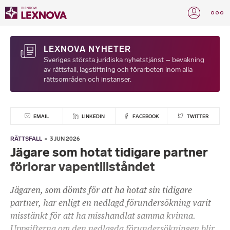
LEXNOVA NYHETER
Sveriges största juridiska nyhetstjänst – bevakning
av rättsfall, lagstiftning och förarbeten inom alla
rättsområden och instanser.
EMAIL
LINKEDIN
FACEBOOK
TWITTER
RÄTTSFALL
3 JUN 2026
Jägare som hotat tidigare partner
förlorar vapentillståndet
Jägaren, som dömts för att ha hotat sin tidigare
partner, har enligt en nedlagd förundersökning varit
misstänkt för att ha misshandlat samma kvinna.
Uppgifterna om den nedlagda förundersökningen blir