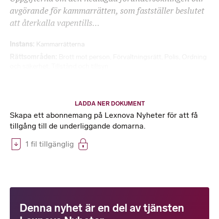
avgörande för kammarrätten, som fastställer beslutet
att återkalla vapentills...
Instans
Kammarrätterna
Rättsområden
Brott mot person
,
Förvaltningsrätt
,
Polis
,
Ordning
och säkerhet
,
Tillstånd och tillsyn
LADDA NER DOKUMENT
Skapa ett abonnemang på Lexnova Nyheter för att få
tillgång till de underliggande domarna.
1 fil tillgänglig
Denna nyhet är en del av tjänsten