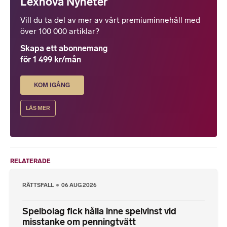
Lexnova Nyheter
Vill du ta del av mer av vårt premiuminnehåll med
över 100 000 artiklar?
Skapa ett abonnemang
för 1 499 kr/mån
KOM IGÅNG
LÄS MER
RELATERADE
RÄTTSFALL
06 AUG 2026
Spelbolag fick hålla inne spelvinst vid
misstanke om penningtvätt