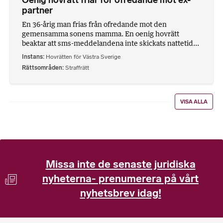
Oenig hovrätt friar för ofredande mot ex-
partner
En 36-årig man frias från ofredande mot den
gemensamma sonens mamma. En oenig hovrätt
beaktar att sms-meddelandena inte skickats nattetid...
Instans
Hovrätten för Västra Sverige
Rättsområden
Straffrätt
VISA ALLA
Missa inte de senaste juridiska
nyheterna- prenumerera på vårt
nyhetsbrev idag!