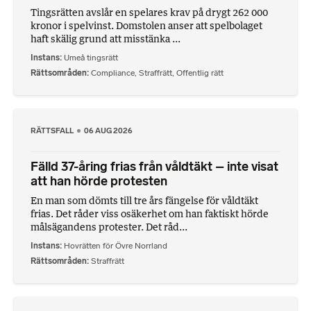
Tingsrätten avslår en spelares krav på drygt 262 000
kronor i spelvinst. Domstolen anser att spelbolaget
haft skälig grund att misstänka ...
Instans
Umeå tingsrätt
Rättsområden
Compliance
,
Straffrätt
,
Offentlig rätt
RÄTTSFALL
06 AUG 2026
Fälld 37-åring frias från våldtäkt – inte visat
att han hörde protesten
En man som dömts till tre års fängelse för våldtäkt
frias. Det råder viss osäkerhet om han faktiskt hörde
målsägandens protester. Det råd...
Instans
Hovrätten för Övre Norrland
Rättsområden
Straffrätt