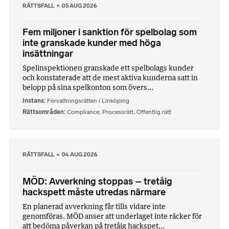
RÄTTSFALL
05 AUG 2026
Fem miljoner i sanktion för spelbolag som
inte granskade kunder med höga
insättningar
Spelinspektionen granskade ett spelbolags kunder
och konstaterade att de mest aktiva kunderna satt in
belopp på sina spelkonton som övers...
Instans
Förvaltningsrätten i Linköping
Rättsområden
Compliance
,
Processrätt
,
Offentlig rätt
RÄTTSFALL
04 AUG 2026
MÖD: Avverkning stoppas – tretåig
hackspett måste utredas närmare
En planerad avverkning får tills vidare inte
genomföras. MÖD anser att underlaget inte räcker för
att bedöma påverkan på tretåig hackspet...