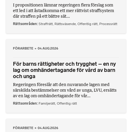
I propositionen lämnar regeringen flera förslag som
ett led i att åstadkomma ett mer rättvist straffsystem
där straffen på ett bättre sät...
Rättsområden
Straffrätt
,
Rättsväsende
,
Offentlig rätt
,
Processrätt
FÖRARBETE
04 AUG 2026
För barns rättigheter och trygghet – en ny
lag om omhändertagande för vård av barn
och unga
Regeringen föreslår att den nuvarande lagen med
särskilda bestämmelser om vård av unga, LVU, ersätts
av en lag om omhändertagande för vår...
Rättsområden
Familjerätt
,
Offentlig rätt
FÖRARBETE
04 AUG 2026