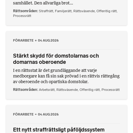
samhället. Den allvarliga brot...
Rättsområden
Straffrätt
,
Familjerätt
,
Rättsväsende
,
Offentlig rätt
,
Processrätt
FÖRARBETE
04 AUG 2026
Stärkt skydd för domstolarnas och
domarnas oberoende
I en rättsstat är det grundläggande att varje
medborgare kan få sin sak prövad i en rättvis rättegång
av oberoende och opartiska domstolar.
Rättsområden
Arbetsrätt
,
Rättsväsende
,
Offentlig rätt
,
Processrätt
FÖRARBETE
04 AUG 2026
Ett nytt straffrättsligt påföljdssystem