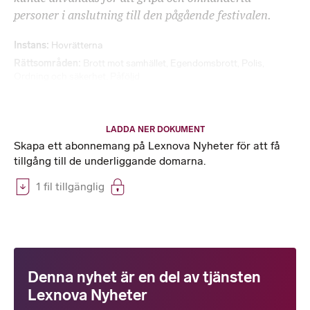
personer i anslutning till den pågående festivalen.
Instans
Hovrätterna
Rättsområden
Brott mot samhället
,
Egendomsbrott
,
Polis
,
Ordning och säkerhet
,
Påföljd
LADDA NER DOKUMENT
Skapa ett abonnemang på Lexnova Nyheter för att få
tillgång till de underliggande domarna.
1 fil tillgänglig
Denna nyhet är en del av tjänsten
Lexnova Nyheter