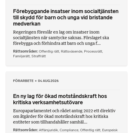
Förebyggande insatser inom socialtjänsten
till skydd för barn och unga vid bristande
medverkan
Regeringen föreslår en lag om insatser inom
socialtjänsten när samtycke saknas. Förslaget ska
förebygga och förhindra att barn och unga f...
Rättsområden
Offentlig rätt
,
Rättsväsende
,
Processrätt
,
Familjerätt
,
Straffrätt
FÖRARBETE
04 AUG 2026
En ny lag för ökad motståndskraft hos
kritiska verksamhetsutövare
Europaparlamentet och rådet antog 2022 ett direktiv
om åtgärder för ökad motståndskraft hos kritiska
entiteter som tillhandahåller samhäl...
Rättsområden
Affärsjuridik
,
Compliance
,
Offentlig rätt
,
Europeisk