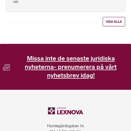
rätt
VISA ALLA
Missa inte de senaste juridiska
nyheterna- prenumerera på vårt
nyhetsbrev idag!
Humlegårdsgatan 14