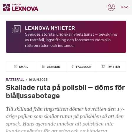
LEXNOVA NYHETER
Sveriges största juridiska nyhetstjänst – bevakning
av rättsfall, lagstiftning och förarbeten inom alla
rättsområden och instanser.
EMAIL
LINKEDIN
FACEBOOK
TWITTER
RÄTTSFALL
16 JUN 2025
Skallade ruta på polisbil – döms för
blåljussabotage
Till skillnad från tingsrätten dömer hovrätten den 17-
årige pojken som skallat rutan på polisbilen så att den
sprack. Hans agerande innebar att polisbilen inte
kunde användas för att gripa och omhänderta