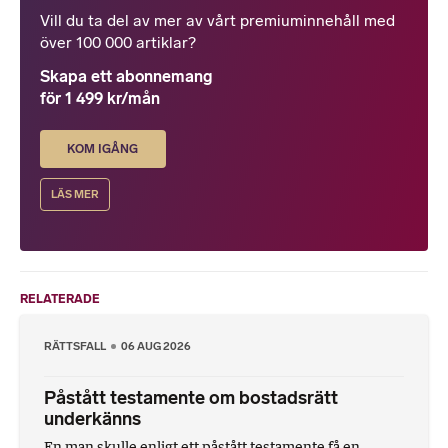
Vill du ta del av mer av vårt premiuminnehåll med
över 100 000 artiklar?
Skapa ett abonnemang
för 1 499 kr/mån
KOM IGÅNG
LÄS MER
RELATERADE
RÄTTSFALL
06 AUG 2026
Påstått testamente om bostadsrätt
underkänns
En man skulle enligt ett påstått testamente få en