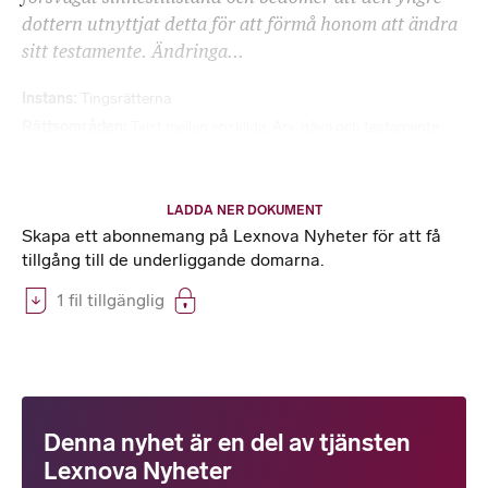
dottern utnyttjat detta för att förmå honom att ändra
sitt testamente. Ändringa...
Instans
Tingsrätterna
Rättsområden
Tvist mellan enskilda
,
Arv, gåva och testamente
LADDA NER DOKUMENT
Skapa ett abonnemang på Lexnova Nyheter för att få
tillgång till de underliggande domarna.
1 fil tillgänglig
Denna nyhet är en del av tjänsten
Lexnova Nyheter