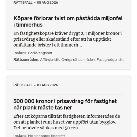
RÄTTSFALL
05 AUG 2026
Köpare förlorar tvist om påstådda miljonfel
i timmerhus
En fastighetsköpare kräver drygt 2,4 miljoner kronor i
prisavdrag eller skadestånd efter att ha upptäckt
omfattande brister i ett timmerh...
Instans
Borås tingsrätt
Rättsområden
Affärsjuridik
,
Övriga rättsområden
,
Fastighetsjuridik
RÄTTSFALL
03 AUG 2026
300 000 kronor i prisavdrag för fastighet
när plank måste tas ner
Efter att köparna tillträtt fastigheten informerades de
om att planket runt huset var uppfört utan bygglov.
Det behövde sänkas med 50 cen...
Instans
Helsingborgs tingsrätt