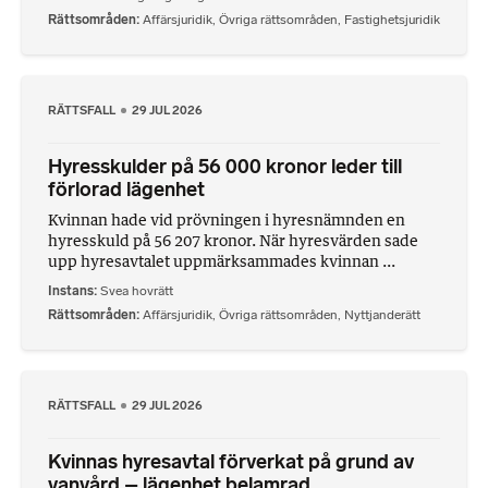
Rättsområden
Affärsjuridik
,
Övriga rättsområden
,
Fastighetsjuridik
RÄTTSFALL
29 JUL 2026
Hyresskulder på 56 000 kronor leder till
förlorad lägenhet
Kvinnan hade vid prövningen i hyresnämnden en
hyresskuld på 56 207 kronor. När hyresvärden sade
upp hyresavtalet uppmärksammades kvinnan ...
Instans
Svea hovrätt
Rättsområden
Affärsjuridik
,
Övriga rättsområden
,
Nyttjanderätt
RÄTTSFALL
29 JUL 2026
Kvinnas hyresavtal förverkat på grund av
vanvård – lägenhet belamrad