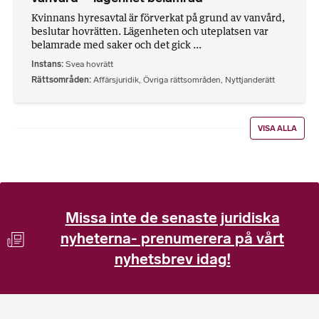
Kvinnans hyresavtal är förverkat på grund av vanvård,
beslutar hovrätten. Lägenheten och uteplatsen var
belamrade med saker och det gick ...
Instans
Svea hovrätt
Rättsområden
Affärsjuridik
,
Övriga rättsområden
,
Nyttjanderätt
VISA ALLA
Missa inte de senaste juridiska
nyheterna- prenumerera på vårt
nyhetsbrev idag!