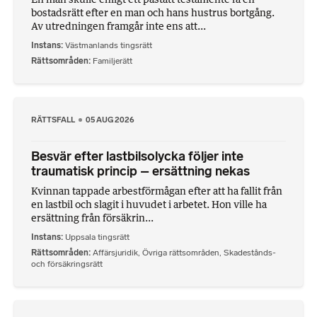
bostadsrätt efter en man och hans hustrus bortgång.
Av utredningen framgår inte ens att...
Instans
Västmanlands tingsrätt
Rättsområden
Familjerätt
RÄTTSFALL
05 AUG 2026
Besvär efter lastbilsolycka följer inte
traumatisk princip – ersättning nekas
Kvinnan tappade arbestförmågan efter att ha fallit från
en lastbil och slagit i huvudet i arbetet. Hon ville ha
ersättning från försäkrin...
Instans
Uppsala tingsrätt
Rättsområden
Affärsjuridik
,
Övriga rättsområden
,
Skadestånds-
och försäkringsrätt