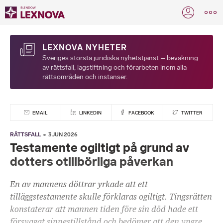
LEXNOVA NYHETER
Sveriges största juridiska nyhetstjänst – bevakning
av rättsfall, lagstiftning och förarbeten inom alla
rättsområden och instanser.
EMAIL
LINKEDIN
FACEBOOK
TWITTER
RÄTTSFALL
3 JUN 2026
Testamente ogiltigt på grund av
dotters otillbörliga påverkan
En av mannens döttrar yrkade att ett
tilläggstestamente skulle förklaras ogiltigt. Tingsrätten
konstaterar att mannen tiden före sin död hade ett
försvagat sinnestillstånd och bedömer att den yngre