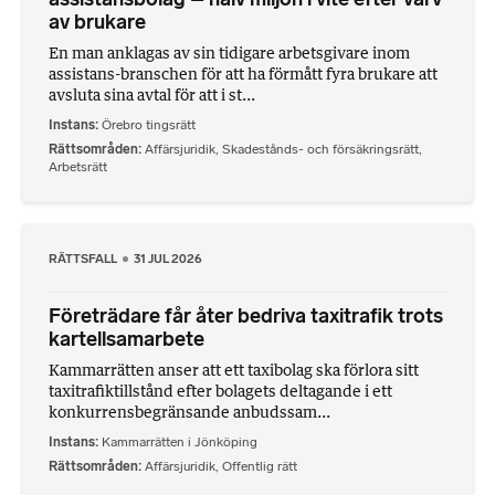
av brukare
En man anklagas av sin tidigare arbetsgivare inom
assistans-branschen för att ha förmått fyra brukare att
avsluta sina avtal för att i st...
Instans
Örebro tingsrätt
Rättsområden
Affärsjuridik
,
Skadestånds- och försäkringsrätt
,
Arbetsrätt
RÄTTSFALL
31 JUL 2026
Företrädare får åter bedriva taxitrafik trots
kartellsamarbete
Kammarrätten anser att ett taxibolag ska förlora sitt
taxitrafiktillstånd efter bolagets deltagande i ett
konkurrensbegränsande anbudssam...
Instans
Kammarrätten i Jönköping
Rättsområden
Affärsjuridik
,
Offentlig rätt