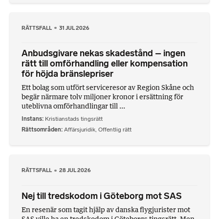
RÄTTSFALL
31 JUL 2026
Anbudsgivare nekas skadestånd – ingen
rätt till omförhandling eller kompensation
för höjda bränslepriser
Ett bolag som utfört serviceresor av Region Skåne och
begär närmare tolv miljoner kronor i ersättning för
uteblivna omförhandlingar till ...
Instans
Kristianstads tingsrätt
Rättsområden
Affärsjuridik
,
Offentlig rätt
RÄTTSFALL
28 JUL 2026
Nej till tredskodom i Göteborg mot SAS
En resenär som tagit hjälp av danska flygjurister mot
SAS ville ha en tredskodom i Göteborgs tingsrätt. Men