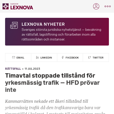
LEXNOVA NYHETER
Sveriges största juridiska nyhetstjänst – bevakning
av rättsfall, lagstiftning och förarbeten inom alla
rättsområden och instanser.
EMAIL
LINKEDIN
FACEBOOK
TWITTER
RÄTTSFALL
11 JUL 2023
Timavtal stoppade tillstånd för
yrkesmässig trafik – HFD prövar
inte
Kammarrätten nekade ett åkeri tillstånd till
yrkesmässig trafik då den trafikansvariga bara var