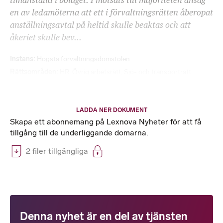
timanställd i bolaget. I motsats till majoriteten ansåg
en av ledamöterna att ett i förvaltningsrätten åberopat
anställningsavtal på heltid skulle beaktas och att
åkeriet skulle bev...
Instans
Högsta förvaltningsdomstolen
Rättsområden
HR
,
Övrig arbetsrätt
,
Sjö- och transporträtt
LADDA NER DOKUMENT
Skapa ett abonnemang på Lexnova Nyheter för att få
tillgång till de underliggande domarna.
2 filer tillgängliga
Denna nyhet är en del av tjänsten