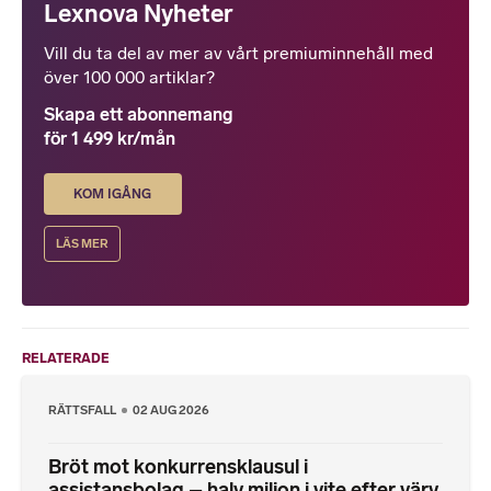
Lexnova Nyheter
Vill du ta del av mer av vårt premiuminnehåll med
över 100 000 artiklar?
Skapa ett abonnemang
för 1 499 kr/mån
KOM IGÅNG
LÄS MER
RELATERADE
RÄTTSFALL
02 AUG 2026
Bröt mot konkurrensklausul i
assistansbolag – halv miljon i vite efter värv