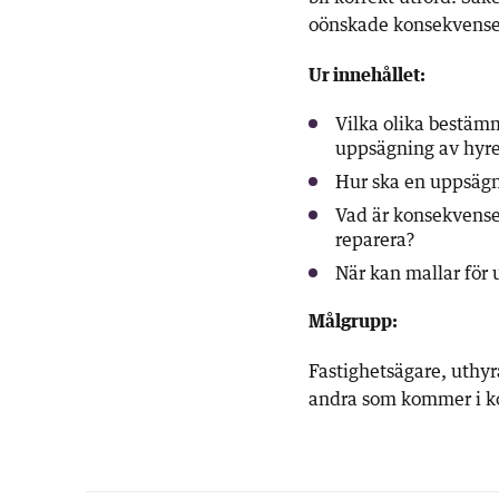
oönskade konsekvenser
Ur innehållet:
Vilka olika bestäm
uppsägning av hyr
Hur ska en uppsägn
Vad är konsekvensen
reparera?
När kan mallar för
Målgrupp:
Fastighetsägare, uthyra
andra som kommer i k