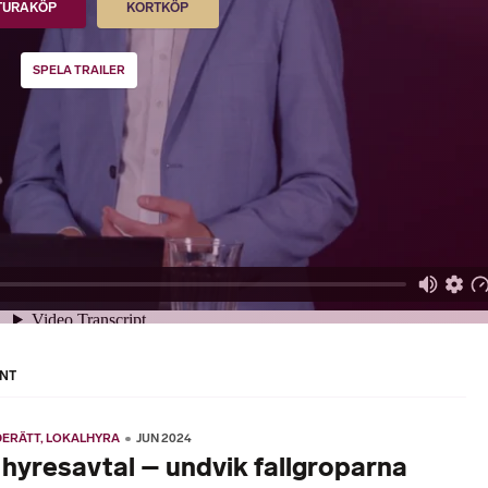
TURAKÖP
KORTKÖP
SPELA TRAILER
NT
DERÄTT
LOKALHYRA
JUN 2024
hyresavtal – undvik fallgroparna