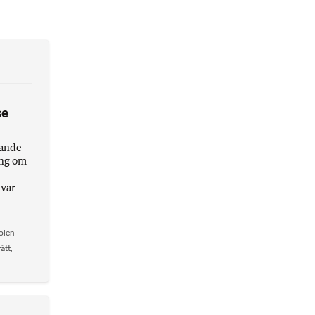
se
lande
ing om
var
olen
rätt
,