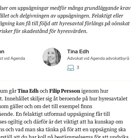
lser om uppsägningar medför många grundläggande krav
llet och delgivningen av uppsägningen. Felaktigt eller
ägning kan få till följd att hyresavtal förlängs på oönskat
 risker för skadestånd för hyresvärden.
on
Tina Edh
ist vid Agenda
Advokat vid Agenda advokatbyrå
3
ium går
Tina Edh
och
Filip Persson
igenom hur
. Innehållet skiljer sig åt beroende på hur hyresavtalet
 som gäller och om det till exempel finns
ende. En felaktigt utformad uppsägning får till
es ogiltig och därför är det viktigt att ha kunskap om
nns och vad man ska tänka på för att en uppsägning ska
erställ att du har koll på bestämmelserna för att undvika