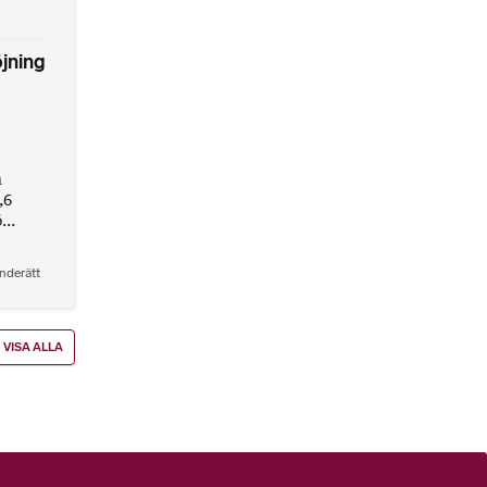
jning
n
,6
...
nderätt
VISA ALLA