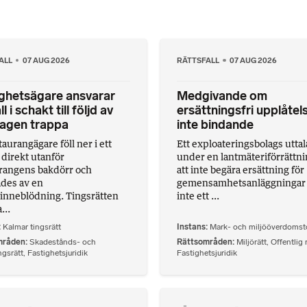
ALL
07 AUG 2026
RÄTTSFALL
07 AUG 2026
ghetsägare ansvarar
Medgivande om
ll i schakt till följd av
ersättningsfri upplåtel
tagen trappa
inte bindande
aurangägare föll ner i ett
Ett exploateringsbolags utta
 direkt utanför
under en lantmäteriförrättn
rangens bakdörr och
att inte begära ersättning för
des av en
gemensamhetsanläggningar 
inneblödning. Tingsrätten
inte ett ...
...
Kalmar tingsrätt
Instans
Mark- och miljööverdomst
mråden
Skadestånds- och
Rättsområden
Miljörätt
,
Offentlig 
ngsrätt
,
Fastighetsjuridik
Fastighetsjuridik