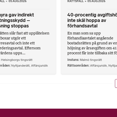
ALL
05 AUG 2026
RÄTTSFALL
05 AUG 2026
hyra gav indirekt
40-procentig avgiftshö
tningsskydd –
inte skäl hoppa av
sning stoppas
förhandsavtal
tten slår fast att upplåtelsen
En man som sa upp
tboxar utgör ett
förhandlaavtalet angående
resavtal och inte ett
bostadsrätten på grund av e
rderingsavtal. Eftersom
höjning av årsavgiften om 41
ärdens upps...
procent får inte tillbaka sitt fö
Helsingborgs tingsrätt
Instans
Malmö tingsrätt
mråden
Nyttjanderätt
,
Affärsjuridik
Rättsområden
Affärsjuridik
,
Nyttja