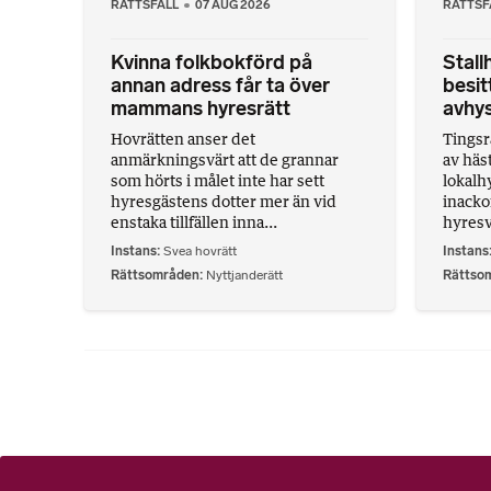
RÄTTSFALL
07 AUG 2026
RÄTTSF
Kvinna folkbokförd på
Stall
annan adress får ta över
besit
mammans hyresrätt
avhy
Hovrätten anser det
Tingsrä
anmärkningsvärt att de grannar
av häs
som hörts i målet inte har sett
lokalhy
hyresgästens dotter mer än vid
inacko
enstaka tillfällen inna...
hyresv
Instans
Svea hovrätt
Instans
Rättsområden
Nyttjanderätt
Rättso