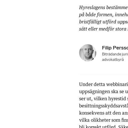
Hyreslagens bestämme
på både formen, innehå
bristfälligt utförd upps
sätt eller medför stora
Filip Perss
Biträdande jur
advokatbyrå
Under detta webbinar
uppsägningen ska se ut
ser ut, vilken hyrestid
besittningsskyddsavstå
konsekvens att den ans
vilka olikheter som fi
bli korrekt utförd. Säk