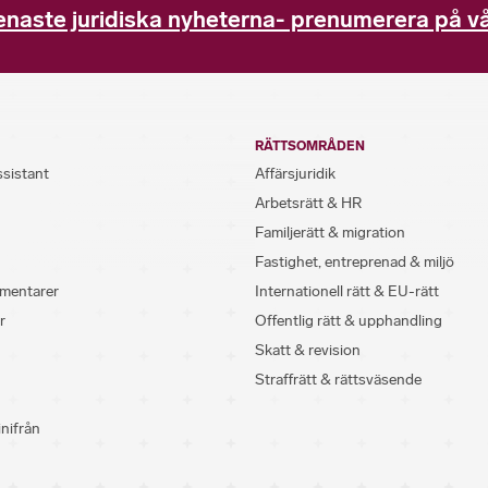
enaste juridiska nyheterna- prenumerera på vå
RÄTTSOMRÅDEN
ssistant
Affärsjuridik
Arbetsrätt & HR
Familjerätt & migration
Fastighet, entreprenad & miljö
mentarer
Internationell rätt & EU-rätt
r
Offentlig rätt & upphandling
Skatt & revision
Straffrätt & rättsväsende
inifrån