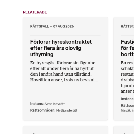
RELATERADE
RÄTTSFALL
07 AUG 2026
RÄTTSF
Förlorar hyreskontraktet
Fasti
efter flera års olovlig
för fa
uthyrning
bort
En hyresgäst förlorar sin lägenhet
En rest
efter att under flera år ha hyrt ut
schakt
den i andra hand utan tillstånd.
restau
Hovrätten anser, trots ny bevisni...
drabba
hjärnh
anser a
Instans
Instans
Svea hovrätt
Rättso
Rättsområden
Nyttjanderätt
försäkri