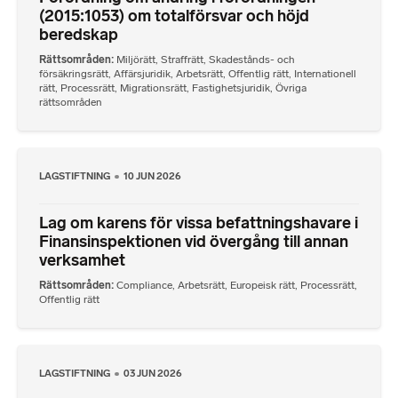
(2015:1053) om totalförsvar och höjd
beredskap
Rättsområden
Miljörätt
,
Straffrätt
,
Skadestånds- och
försäkringsrätt
,
Affärsjuridik
,
Arbetsrätt
,
Offentlig rätt
,
Internationell
rätt
,
Processrätt
,
Migrationsrätt
,
Fastighetsjuridik
,
Övriga
rättsområden
LAGSTIFTNING
10 JUN 2026
Lag om karens för vissa befattningshavare i
Finansinspektionen vid övergång till annan
verksamhet
Rättsområden
Compliance
,
Arbetsrätt
,
Europeisk rätt
,
Processrätt
,
Offentlig rätt
LAGSTIFTNING
03 JUN 2026