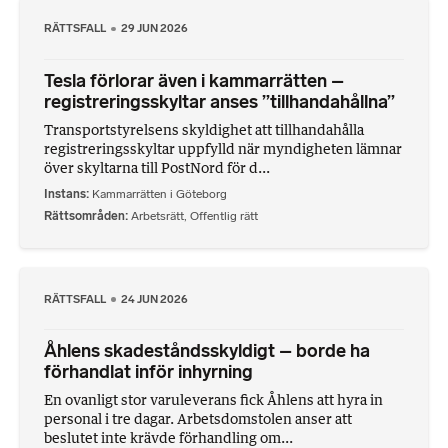
RÄTTSFALL
29 JUN 2026
Tesla förlorar även i kammarrätten –
registreringsskyltar anses ”tillhandahållna”
Transportstyrelsens skyldighet att tillhandahålla
registreringsskyltar uppfylld när myndigheten lämnar
över skyltarna till PostNord för d...
Instans
Kammarrätten i Göteborg
Rättsområden
Arbetsrätt
,
Offentlig rätt
RÄTTSFALL
24 JUN 2026
Åhlens skadeståndsskyldigt – borde ha
förhandlat inför inhyrning
En ovanligt stor varuleverans fick Åhlens att hyra in
personal i tre dagar. Arbetsdomstolen anser att
beslutet inte krävde förhandling om...