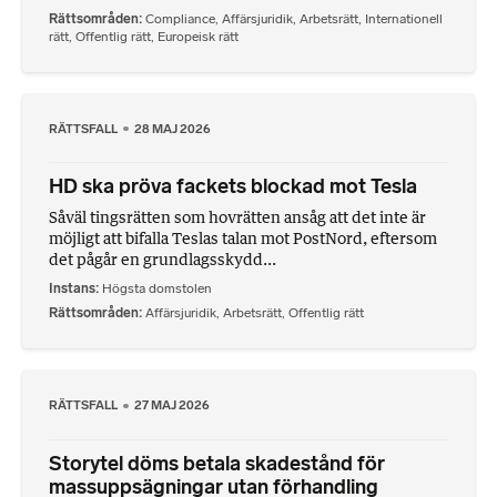
Rättsområden
Compliance
,
Affärsjuridik
,
Arbetsrätt
,
Internationell
rätt
,
Offentlig rätt
,
Europeisk rätt
RÄTTSFALL
28 MAJ 2026
HD ska pröva fackets blockad mot Tesla
Såväl tingsrätten som hovrätten ansåg att det inte är
möjligt att bifalla Teslas talan mot PostNord, eftersom
det pågår en grundlagsskydd...
Instans
Högsta domstolen
Rättsområden
Affärsjuridik
,
Arbetsrätt
,
Offentlig rätt
RÄTTSFALL
27 MAJ 2026
Storytel döms betala skadestånd för
massuppsägningar utan förhandling