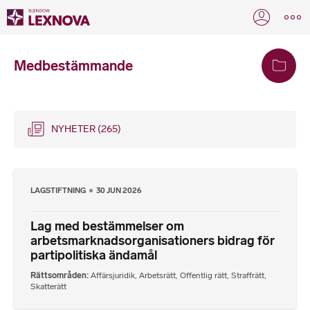
Medbestämmande
NYHETER
(265)
LAGSTIFTNING
30 JUN 2026
Lag med bestämmelser om
arbetsmarknadsorganisationers bidrag för
partipolitiska ändamål
Rättsområden
Affärsjuridik
,
Arbetsrätt
,
Offentlig rätt
,
Straffrätt
,
Skatterätt