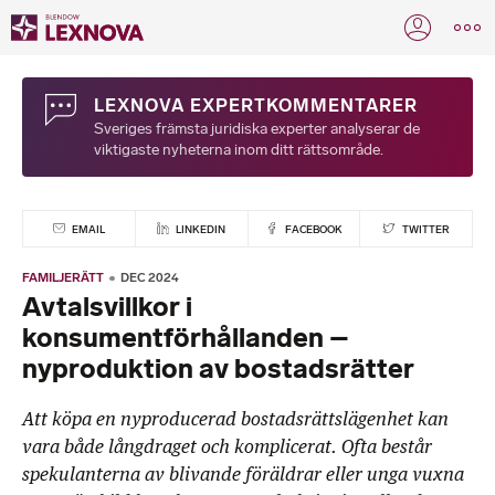
LEXNOVA EXPERTKOMMENTARER
Sveriges främsta juridiska experter analyserar de
viktigaste nyheterna inom ditt rättsområde.
EMAIL
LINKEDIN
FACEBOOK
TWITTER
FAMILJERÄTT
DEC 2024
Avtalsvillkor i
konsumentförhållanden –
nyproduktion av bostadsrätter
Att köpa en nyproducerad bostadsrättslägenhet kan
vara både långdraget och komplicerat. Ofta består
spekulanterna av blivande föräldrar eller unga vuxna