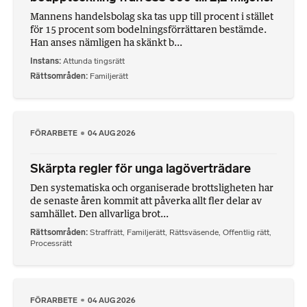
Mannens handelsbolag ska tas upp till procent i stället
för 15 procent som bodelningsförrättaren bestämde.
Han anses nämligen ha skänkt b...
Instans
Attunda tingsrätt
Rättsområden
Familjerätt
FÖRARBETE
04 AUG 2026
Skärpta regler för unga lagöverträdare
Den systematiska och organiserade brottsligheten har
de senaste åren kommit att påverka allt fler delar av
samhället. Den allvarliga brot...
Rättsområden
Straffrätt
,
Familjerätt
,
Rättsväsende
,
Offentlig rätt
,
Processrätt
FÖRARBETE
04 AUG 2026