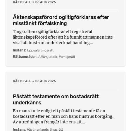
RÄTTSFALL
06 AUG 2026
Äktenskapsförord ogiltigförklaras efter
misstänkt förfalskning
Tingsrätten ogiltigförklarar ett registrerat
äktenskapsförord efter att ha funnit att mannen inte
visat att hustrun undertecknat handling...
Instans
Uppsala tingsrätt
Rättsområden
Affärsjuridik
,
Familjerätt
RÄTTSFALL
06 AUG 2026
Påstått testamente om bostadsrätt
underkänns
En man skulle enligt ett påstått testamente få en
bostadsrätt efter en man och hans hustrus bortgång.
Av utredningen framgår inte ens att...
Instans
Västmanlands tingsrätt