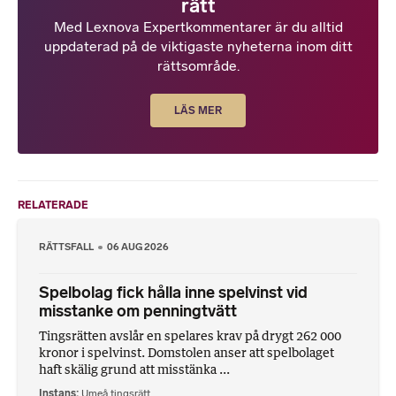
rätt
Med Lexnova Expertkommentarer är du alltid
uppdaterad på de viktigaste nyheterna inom ditt
rättsområde.
LÄS MER
RELATERADE
RÄTTSFALL
06 AUG 2026
Spelbolag fick hålla inne spelvinst vid
misstanke om penningtvätt
Tingsrätten avslår en spelares krav på drygt 262 000
kronor i spelvinst. Domstolen anser att spelbolaget
haft skälig grund att misstänka ...
Instans
Umeå tingsrätt