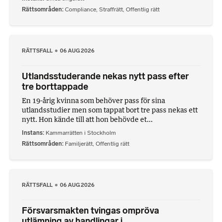
Rättsområden
Compliance
,
Straffrätt
,
Offentlig rätt
RÄTTSFALL
06 AUG 2026
Utlandsstuderande nekas nytt pass efter
tre borttappade
En 19-årig kvinna som behöver pass för sina
utlandsstudier men som tappat bort tre pass nekas ett
nytt. Hon kände till att hon behövde et...
Instans
Kammarrätten i Stockholm
Rättsområden
Familjerätt
,
Offentlig rätt
RÄTTSFALL
06 AUG 2026
Försvarsmakten tvingas ompröva
utlämning av handlingar i