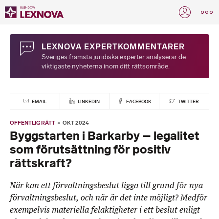
LEXNOVA EXPERTKOMMENTARER
Sveriges främsta juridiska experter analyserar de
viktigaste nyheterna inom ditt rättsområde.
EMAIL
LINKEDIN
FACEBOOK
TWITTER
OFFENTLIG RÄTT
OKT 2024
Byggstarten i Barkarby – legalitet
som förutsättning för positiv
rättskraft?
När kan ett förvaltningsbeslut ligga till grund för nya
förvaltningsbeslut, och när är det inte möjligt? Medför
exempelvis materiella felaktigheter i ett beslut enligt