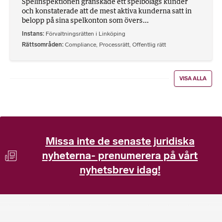
Spelinspektionen granskade ett spelbolags kunder
och konstaterade att de mest aktiva kunderna satt in
belopp på sina spelkonton som övers...
Instans
Förvaltningsrätten i Linköping
Rättsområden
Compliance
,
Processrätt
,
Offentlig rätt
VISA ALLA
Missa inte de senaste juridiska
nyheterna- prenumerera på vårt
nyhetsbrev idag!