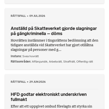
RÄTTSFALL
09 JUL 2026
Anställd på Skatteverket gjorde slagningar
på gängkriminella – döms
Hovrätten instämmer i tingsrättens bedömning att den
tidigare anställda vid Skatteverket har gjort otillåtna
slagningar på personer med g...
Instans
Svea hovrätt
Rättsområden
Affärsjuridik
,
Arbetsrätt
,
Straffrätt
,
Offentlig rätt
RÄTTSFALL
29 JUN 2026
HFD godtar elektroniskt underskriven
fullmakt
Efter att ett uppgivet ombud förelagts att styrka sin