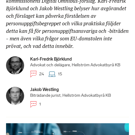
kommissionens Digital Omnibus-förslag. Karl-Fredrik
Björklund och Jakob Westling belyser hur avgörandet
och förslaget kan påverka förståelsen av
personuppgiftsbegreppet och vilka praktiska följder
detta kan få för personuppgiftsansvariga och -biträden
– men även vilka frågor som EU-domstolen inte
prövat, och vad detta innebär.
Karl-Fredrik Björklund
Advokat och delägare, Hellström Advokatbyrå KB
24
15
Jakob Westling
Biträdande jurist, Hellström Advokatbyrå KB
1