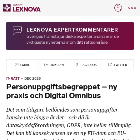
LEXNOVA EXPERTKOMMENTARER
Sveriges främsta juridiska experter analyserar de
viktigaste nyheterna inom ditt rättsområde.
EMAIL
LINKEDIN
FACEBOOK
TWITTER
IT-RÄTT
DEC 2025
Personuppgiftsbegreppet – ny
praxis och Digital Omnibus
Det som tidigare bedömdes som personuppgifter
kanske inte längre är det – och då är
dataskyddsförordningen, GDPR, inte heller tillämplig.
Det kan bli konsekvensen av en ny EU-dom och EU-