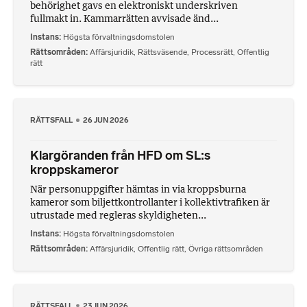
behörighet gavs en elektroniskt underskriven
fullmakt in. Kammarrätten avvisade änd...
Instans
Högsta förvaltningsdomstolen
Rättsområden
Affärsjuridik
,
Rättsväsende
,
Processrätt
,
Offentlig
rätt
RÄTTSFALL
26 JUN 2026
Klargöranden från HFD om SL:s
kroppskameror
När personuppgifter hämtas in via kroppsburna
kameror som biljettkontrollanter i kollektivtrafiken är
utrustade med regleras skyldigheten...
Instans
Högsta förvaltningsdomstolen
Rättsområden
Affärsjuridik
,
Offentlig rätt
,
Övriga rättsområden
RÄTTSFALL
23 JUN 2026