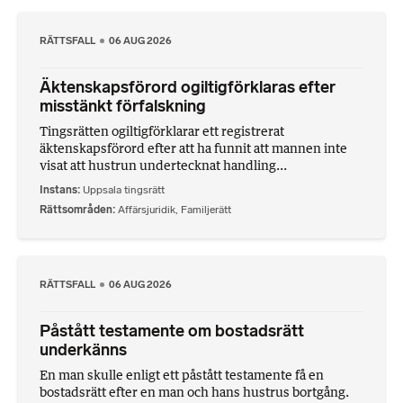
RÄTTSFALL
06 AUG 2026
Äktenskapsförord ogiltigförklaras efter
misstänkt förfalskning
Tingsrätten ogiltigförklarar ett registrerat
äktenskapsförord efter att ha funnit att mannen inte
visat att hustrun undertecknat handling...
Instans
Uppsala tingsrätt
Rättsområden
Affärsjuridik
,
Familjerätt
RÄTTSFALL
06 AUG 2026
Påstått testamente om bostadsrätt
underkänns
En man skulle enligt ett påstått testamente få en
bostadsrätt efter en man och hans hustrus bortgång.