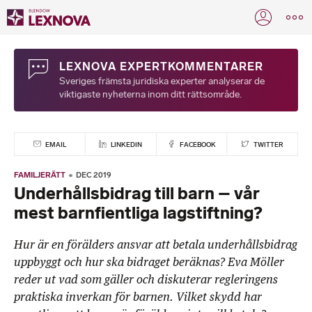
LEXNOVA EXPERTKOMMENTARER
Sveriges främsta juridiska experter analyserar de
viktigaste nyheterna inom ditt rättsområde.
EMAIL
LINKEDIN
FACEBOOK
TWITTER
FAMILJERÄTT
DEC 2019
Underhållsbidrag till barn – vår
mest barnfientliga lagstiftning?
Hur är en förälders ansvar att betala underhållsbidrag
uppbyggt och hur ska bidraget beräknas? Eva Möller
reder ut vad som gäller och diskuterar regleringens
praktiska inverkan för barnen. Vilket skydd har