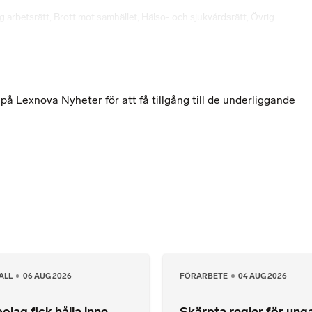
g arbetsrätt
,
Brott mot samhället
,
Hälso- och sjukvårdsrätt
,
Övrig
 Lexnova Nyheter för att få tillgång till de underliggande
ALL
06 AUG 2026
FÖRARBETE
04 AUG 2026