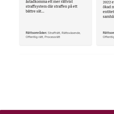
åstadkomma ett mer rättvist
2022 e
straffsystem där straffen på ett
ökad m
bättre sät...
entite
samhäl
Rättsområden
Straffrätt
,
Rättsväsende
,
Rättso
Offentlig rätt
,
Processrätt
Offentlig