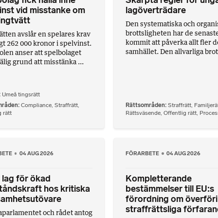
olag fick hålla inne
Skärpta regler för ung
inst vid misstanke om
lagöverträdare
ngtvätt
Den systematiska och organ
brottsligheten har de senast
ätten avslår en spelares krav
kommit att påverka allt fler d
gt 262 000 kronor i spelvinst.
samhället. Den allvarliga brot.
len anser att spelbolaget
älig grund att misstänka ...
Umeå tingsrätt
mråden
Compliance
,
Straffrätt
,
Rättsområden
Straffrätt
,
Familjerä
 rätt
Rättsväsende
,
Offentlig rätt
,
Proces
BETE
04 AUG 2026
FÖRARBETE
04 AUG 2026
 lag för ökad
Kompletterande
åndskraft hos kritiska
bestämmelser till EU:s
samhetsutövare
förordning om överföri
straffrättsliga förfara
parlamentet och rådet antog