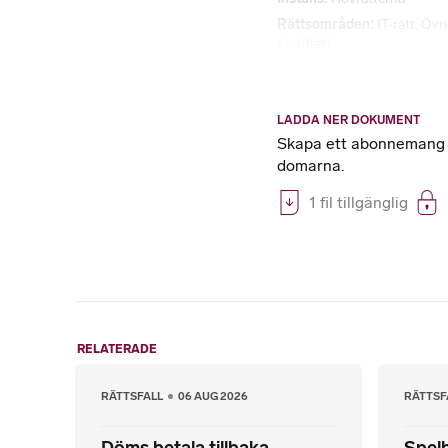
Rättsområden
IT-rätt
,
Övri
straffrätt
LADDA NER DOKUMENT
Skapa ett abonnemang på
domarna.
1 fil tillgänglig
RELATERADE
RÄTTSFALL
06 AUG 2026
RÄTTSF