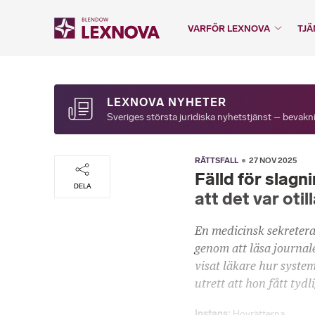
VARFÖR LEXNOVA
TJÄ
LEXNOVA NYHETER
Sveriges största juridiska nyhetstjänst – bevakni
RÄTTSFALL
27 NOV 2025
Fälld för slagni
DELA
att det var otil
En medicinsk sekreterar
genom att läsa journale
visat läkare hur system
utrett att hon fått tyd
Instans
Hovrätterna