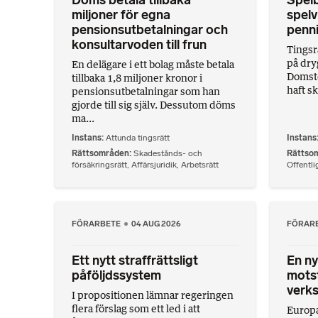
Döms betala tillbaka
Spelb
miljoner för egna
spelv
pensionsutbetalningar och
penni
konsultarvoden till frun
Tingsr
på dry
En delägare i ett bolag måste betala
Domsto
tillbaka 1,8 miljoner kronor i
haft sk
pensionsutbetalningar som han
gjorde till sig själv. Dessutom döms
ma...
Instans
Attunda tingsrätt
Instans
Rättsområden
Skadestånds- och
Rättso
försäkringsrätt
,
Affärsjuridik
,
Arbetsrätt
Offentlig
FÖRARBETE
04 AUG 2026
FÖRAR
Ett nytt straffrättsligt
En ny
påföljdssystem
motst
verk
I propositionen lämnar regeringen
flera förslag som ett led i att
Europa