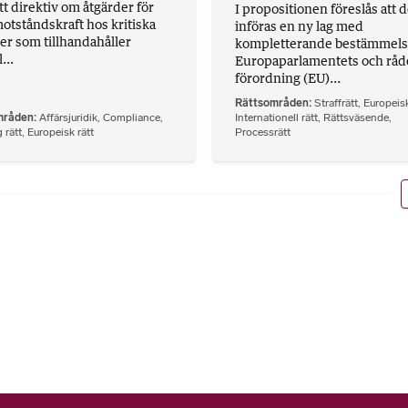
tt direktiv om åtgärder för
I propositionen föreslås att d
otståndskraft hos kritiska
införas en ny lag med
ter som tillhandahåller
kompletterande bestämmelser
...
Europaparlamentets och råd
förordning (EU)...
Rättsområden
Straffrätt
,
Europeisk
mråden
Affärsjuridik
,
Compliance
,
Internationell rätt
,
Rättsväsende
,
 rätt
,
Europeisk rätt
Processrätt