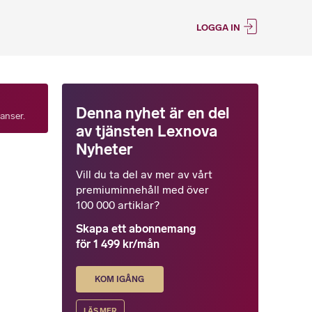
LOGGA IN
Denna nyhet är en del
tanser.
av tjänsten Lexnova
Nyheter
Vill du ta del av mer av vårt
premiuminnehåll med över
100 000 artiklar?
Skapa ett abonnemang
för 1 499 kr/mån
KOM IGÅNG
LÄS MER