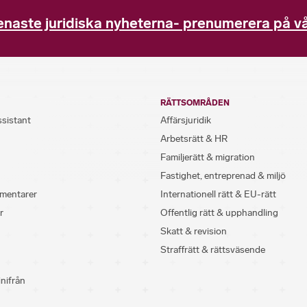
enaste juridiska nyheterna- prenumerera på vå
RÄTTSOMRÅDEN
ssistant
Affärsjuridik
Arbetsrätt & HR
Familjerätt & migration
Fastighet, entreprenad & miljö
mentarer
Internationell rätt & EU-rätt
r
Offentlig rätt & upphandling
Skatt & revision
Straffrätt & rättsväsende
inifrån