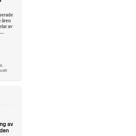
a
iserade
e åren
elar av
..
tt
,
srätt
ng av
nden