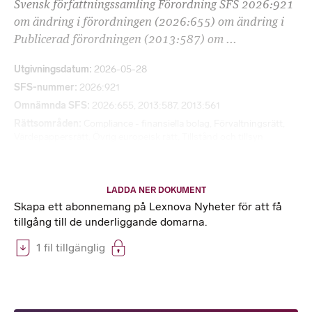
Svensk författningssamling Förordning SFS 2026:921
om ändring i förordningen (2026:655) om ändring i
Publicerad förordningen (2013:587) om ...
Utgivningsdatum
2026-05-28
SFS-nummer
2026:921
Omnämnda SFS
2026:655, 2013:587, 2013:561
Rättsområden
Compliance - finansiella bolag
,
Förvaltningsrätt
,
Värdepappersrätt
,
Övrig europeisk rätt
,
Tillstånd och tillsyn
LADDA NER DOKUMENT
Skapa ett abonnemang på Lexnova Nyheter för att få
tillgång till de underliggande domarna.
1 fil tillgänglig