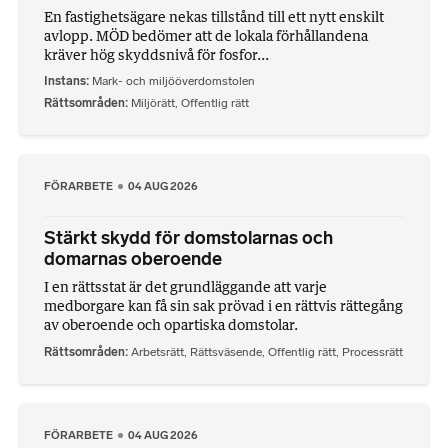
En fastighetsägare nekas tillstånd till ett nytt enskilt
avlopp. MÖD bedömer att de lokala förhållandena
kräver hög skyddsnivå för fosfor...
Instans
Mark- och miljööverdomstolen
Rättsområden
Miljörätt
,
Offentlig rätt
FÖRARBETE
04 AUG 2026
Stärkt skydd för domstolarnas och
domarnas oberoende
I en rättsstat är det grundläggande att varje
medborgare kan få sin sak prövad i en rättvis rättegång
av oberoende och opartiska domstolar.
Rättsområden
Arbetsrätt
,
Rättsväsende
,
Offentlig rätt
,
Processrätt
FÖRARBETE
04 AUG 2026