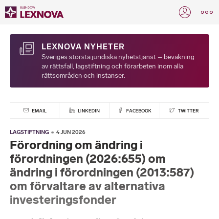
LEXNOVA NYHETER
Sveriges största juridiska nyhetstjänst – bevakning
av rättsfall, lagstiftning och förarbeten inom alla
rättsområden och instanser.
EMAIL
LINKEDIN
FACEBOOK
TWITTER
LAGSTIFTNING
4 JUN 2026
Förordning om ändring i
förordningen (2026:655) om
ändring i förordningen (2013:587)
om förvaltare av alternativa
investeringsfonder