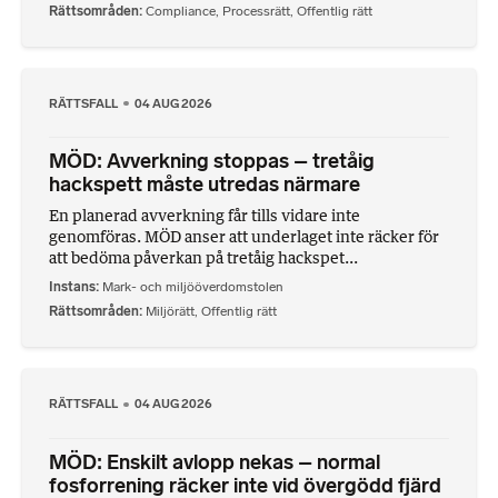
Rättsområden
Compliance
,
Processrätt
,
Offentlig rätt
RÄTTSFALL
04 AUG 2026
MÖD: Avverkning stoppas – tretåig
hackspett måste utredas närmare
En planerad avverkning får tills vidare inte
genomföras. MÖD anser att underlaget inte räcker för
att bedöma påverkan på tretåig hackspet...
Instans
Mark- och miljööverdomstolen
Rättsområden
Miljörätt
,
Offentlig rätt
RÄTTSFALL
04 AUG 2026
MÖD: Enskilt avlopp nekas – normal
fosforrening räcker inte vid övergödd fjärd