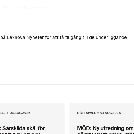
hetsjuridik
,
Mervärdesskatt
 Lexnova Nyheter för att få tillgång till de underliggande
ALL
03 AUG 2026
RÄTTSFALL
03 AUG 2026
Särskilda skäl för
MÖD: Ny utredning om