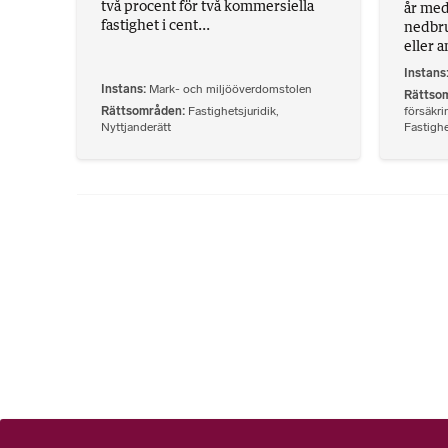
två procent för två kommersiella
år med
fastighet i cent...
nedbr
eller a
Instans
Instans
Mark- och miljööverdomstolen
Rättso
Rättsområden
Fastighetsjuridik
,
försäkri
Nyttjanderätt
Fastighe