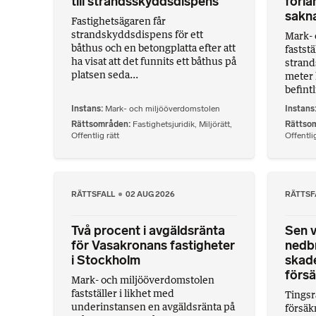
till strandsskyddsdispens
förlä
sakn
Fastighetsägaren får
strandskyddsdispens för ett
Mark- 
båthus och en betongplatta efter att
faststä
ha visat att det funnits ett båthus på
strand
platsen seda...
meter 
befintl
Instans
Mark- och miljööverdomstolen
Instans
Rättsområden
Fastighetsjuridik
,
Miljörätt
,
Rättso
Offentlig rätt
Offentlig
RÄTTSFALL
02 AUG 2026
RÄTTSF
Två procent i avgäldsränta
Sen v
för Vasakronans fastigheter
nedbr
i Stockholm
skade
försä
Mark- och miljööverdomstolen
fastställer i likhet med
Tingsr
underinstansen en avgäldsränta på
försäk