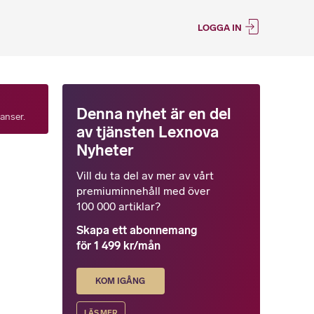
LOGGA IN
Denna nyhet är en del
tanser.
av tjänsten Lexnova
Nyheter
Vill du ta del av mer av vårt
premiuminnehåll med över
100 000 artiklar?
Skapa ett abonnemang
för 1 499 kr/mån
KOM IGÅNG
LÄS MER