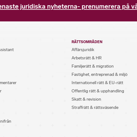
enaste juridiska nyheterna- prenumerera på vå
RÄTTSOMRÅDEN
ssistant
Affärsjuridik
Arbetsrätt & HR
Familjerätt & migration
Fastighet, entreprenad & miljö
mentarer
Internationell rätt & EU-rätt
r
Offentlig rätt & upphandling
Skatt & revision
Straffrätt & rättsväsende
inifrån