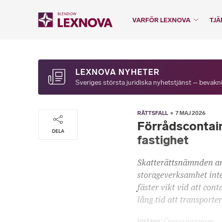
VARFÖR LEXNOVA
TJÄ
LEXNOVA NYHETER
Sveriges största juridiska nyhetstjänst – bevakni
RÄTTSFALL
7 MAJ 2026
Förrådscontain
DELA
fastighet
Skatterättsnämnden ans
storageverksamhet int
fäster vikt vid att con
lång tid att transporte
Instans
Övriga instanser