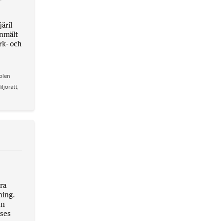
r
järil
anmält
rk- och
olen
iljörätt
,
era
ning.
en
nses