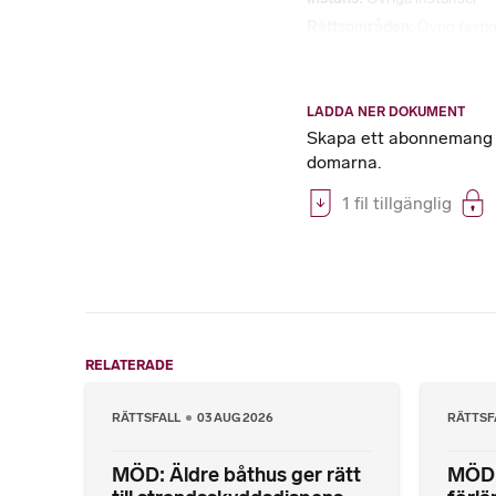
Rättsområden
Övrig fastig
LADDA NER DOKUMENT
Skapa ett abonnemang på
domarna.
1 fil tillgänglig
RELATERADE
RÄTTSFALL
03 AUG 2026
RÄTTSF
MÖD: Äldre båthus ger rätt
MÖD: 