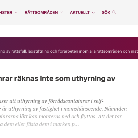
NSTER
RÄTTSOMRÅDEN
AKTUELLT
SÖK
ng av rättsfall, lagstiftning och förarbeten inom alla rättsområden och ins
rar räknas inte som uthyrning av
er att uthyrning av förrådscontainrar i self-
e är uthyrning av fastighet i momshänseende. Nämnden
tainrarna lätt kan monteras ned och flyttas. Att det tar
ra dem eller fästa dem i marken p...