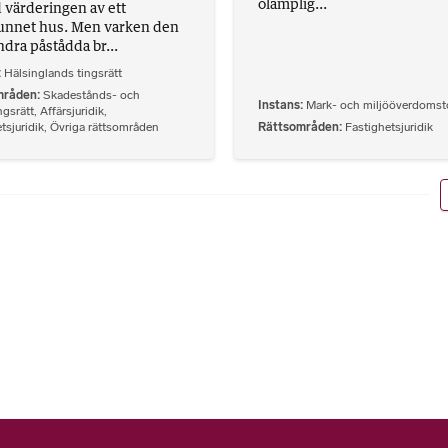
olämplig...
 värderingen av ett
unnet hus. Men varken den
ndra påstådda br...
Hälsinglands tingsrätt
mråden
Skadestånds- och
Instans
Mark- och miljööverdomst
ngsrätt
,
Affärsjuridik
,
tsjuridik
,
Övriga rättsområden
Rättsområden
Fastighetsjuridik