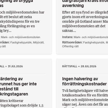
ngning av brygga
dårgräsfjäril krävs infö
as
avverkning
och miljööverdomstolen har
Efter att nya fynd av dårgräsf
llt ett beslut att neka
gjorts inom ett avverknings
skyddsdispens för en tre
område på Gotland anser Ma
lång förlängning av en
miljööverdomstolen att det
ig bry...
saknas...
Mark- och miljööverdomstolen
Instans
Mark- och miljööverdomst
mråden
Fastighetsjuridik
,
Miljörätt
,
Rättsområden
Fastighetsjuridik
,
M
 rätt
Offentlig rätt
ALL
31 JUL 2026
RÄTTSFALL
28 JUL 2026
ärdering av
Ingen halvering av
unnet hus ger inte
förrättningskostnader
stånd till
Två fastighetsägare vill halv
kringstagaren
totalkostnaden för en förrätt
Mark-och miljööverdomstol
ätten kritiserar
säger nej. Även om det får a
ringsbolaget som dröjde 1,5