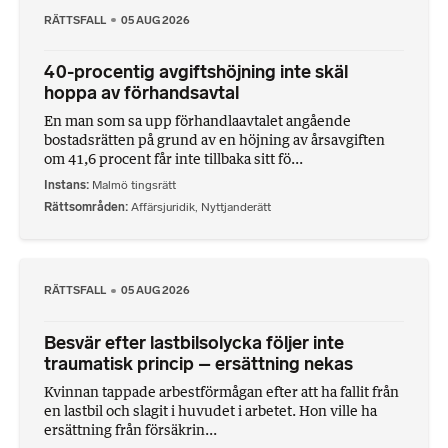
RÄTTSFALL
05 AUG 2026
40-procentig avgiftshöjning inte skäl
hoppa av förhandsavtal
En man som sa upp förhandlaavtalet angående
bostadsrätten på grund av en höjning av årsavgiften
om 41,6 procent får inte tillbaka sitt fö...
Instans
Malmö tingsrätt
Rättsområden
Affärsjuridik
,
Nyttjanderätt
RÄTTSFALL
05 AUG 2026
Besvär efter lastbilsolycka följer inte
traumatisk princip – ersättning nekas
Kvinnan tappade arbestförmågan efter att ha fallit från
en lastbil och slagit i huvudet i arbetet. Hon ville ha
ersättning från försäkrin...