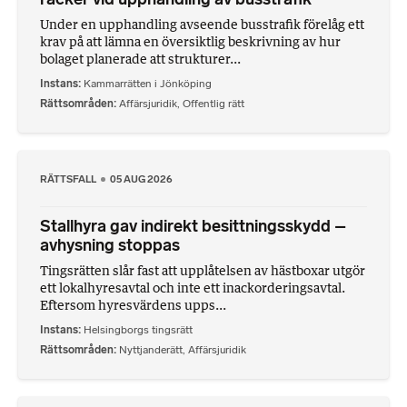
Under en upphandling avseende busstrafik förelåg ett
krav på att lämna en översiktlig beskrivning av hur
bolaget planerade att strukturer...
Instans
Kammarrätten i Jönköping
Rättsområden
Affärsjuridik
,
Offentlig rätt
RÄTTSFALL
05 AUG 2026
Stallhyra gav indirekt besittningsskydd –
avhysning stoppas
Tingsrätten slår fast att upplåtelsen av hästboxar utgör
ett lokalhyresavtal och inte ett inackorderingsavtal.
Eftersom hyresvärdens upps...
Instans
Helsingborgs tingsrätt
Rättsområden
Nyttjanderätt
,
Affärsjuridik