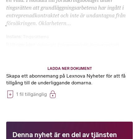
en villa. I motsats till försäkringsbolaget anser
tingsrätten att grundläggningsarbetena har ingått i
entreprenadkontraktet och inte är undantagna från
försäkringen. Oklarhetern...
Instans
Tingsrätterna
Rättsområden
Avtalsrätt
,
Entreprenadrätt
,
Konsumenträtt
LADDA NER DOKUMENT
Skapa ett abonnemang på Lexnova Nyheter för att få
tillgång till de underliggande domarna.
1 fil tillgänglig
Denna nyhet är en del av tjänsten