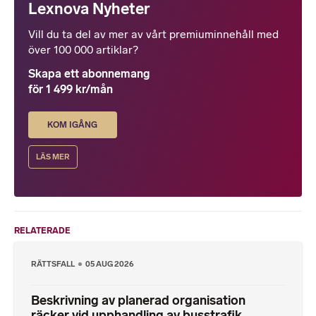
Lexnova Nyheter
Vill du ta del av mer av vårt premiuminnehåll med
över 100 000 artiklar?
Skapa ett abonnemang
för 1 499 kr/mån
KOM IGÅNG
LÄS MER
RELATERADE
RÄTTSFALL
05 AUG 2026
Beskrivning av planerad organisation
räcker vid upphandling av busstrafik