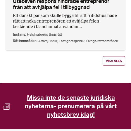
Utebliven respons hindrade entreprenör
från att avhjälpa fel i tillbyggnad
Ett danskt par som skulle bygga till sitt fritidshus hade
rätt att neka entreprenören att avhjälpa felen
bestående i bland annat användan...
Instans
Helsingborgs tingsrätt
Rättsområden
Affärsjuridik
,
Fastighetsjuridik
,
Övriga rättsområden
VISA ALLA
Missa inte de senaste juridiska
nyheterna- prenumerera på vårt
nyhetsbrev idag!