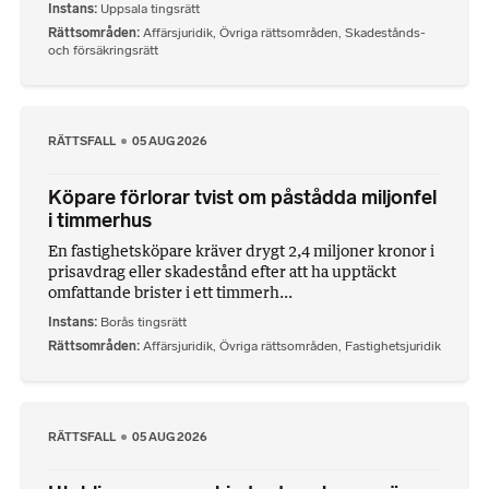
Instans
Uppsala tingsrätt
Rättsområden
Affärsjuridik
,
Övriga rättsområden
,
Skadestånds-
och försäkringsrätt
RÄTTSFALL
05 AUG 2026
Köpare förlorar tvist om påstådda miljonfel
i timmerhus
En fastighetsköpare kräver drygt 2,4 miljoner kronor i
prisavdrag eller skadestånd efter att ha upptäckt
omfattande brister i ett timmerh...
Instans
Borås tingsrätt
Rättsområden
Affärsjuridik
,
Övriga rättsområden
,
Fastighetsjuridik
RÄTTSFALL
05 AUG 2026