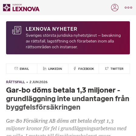
LEXNOVA NYHETER
Sveriges största juridiska nyhetstjänst – bevakning
av rättsfall, lagstiftning och förarbeten inom alla
rättsområden och instanser.
EMAIL
LINKEDIN
FACEBOOK
TWITTER
RÄTTSFALL
2 JUN 2026
Gar-bo döms betala 1,3 miljoner -
grundläggning inte undantagen från
byggfelsförsäkringen
Gar-Bo Försäkring AB döms att betala drygt 1,3
miljoner kronor för fel i grundläggningsarbetena med