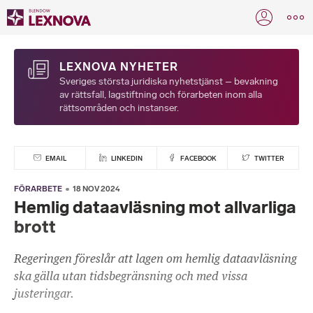
LEXNOVA NYHETER
Sveriges största juridiska nyhetstjänst – bevakning
av rättsfall, lagstiftning och förarbeten inom alla
rättsområden och instanser.
EMAIL
LINKEDIN
FACEBOOK
TWITTER
FÖRARBETE
18 NOV 2024
Hemlig dataavläsning mot allvarliga
brott
Regeringen föreslår att lagen om hemlig dataavläsning
ska gälla utan tidsbegränsning och med vissa
justeringar.