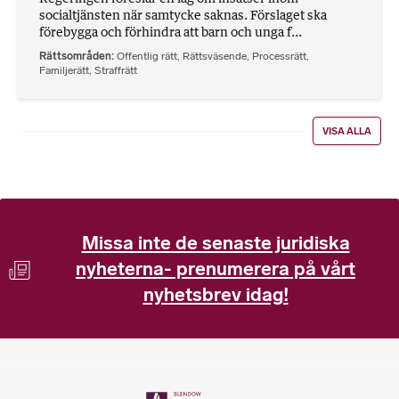
socialtjänsten när samtycke saknas. Förslaget ska
förebygga och förhindra att barn och unga f...
Rättsområden
Offentlig rätt
,
Rättsväsende
,
Processrätt
,
Familjerätt
,
Straffrätt
VISA ALLA
Missa inte de senaste juridiska
nyheterna- prenumerera på vårt
nyhetsbrev idag!