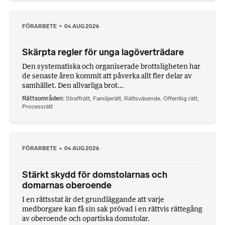
FÖRARBETE
04 AUG 2026
Skärpta regler för unga lagöverträdare
Den systematiska och organiserade brottsligheten har
de senaste åren kommit att påverka allt fler delar av
samhället. Den allvarliga brot...
Rättsområden
Straffrätt
,
Familjerätt
,
Rättsväsende
,
Offentlig rätt
,
Processrätt
FÖRARBETE
04 AUG 2026
Stärkt skydd för domstolarnas och
domarnas oberoende
I en rättsstat är det grundläggande att varje
medborgare kan få sin sak prövad i en rättvis rättegång
av oberoende och opartiska domstolar.