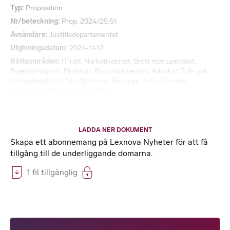
Typ
Proposition
Nr/beteckning
Prop. 2024/25:51
Avsändare
Justitiedepartementet
Utgivningsdatum
2024-11-12
Rättsområden
IT-rätt
,
Narkotikabrott
,
Brott mot samhället
,
Egendomsbrott
,
Ekobrott
,
Brott mot person
,
Advokat
,
Tull- och
smugglingsbrott
,
Straffprocess
,
Åklagare
,
Polis
,
Domare
,
Personuppgifter och integritet
LADDA NER DOKUMENT
Skapa ett abonnemang på Lexnova Nyheter för att få
tillgång till de underliggande domarna.
1 fil tillgänglig