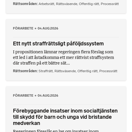
Rättsområden
Arbetsrätt
,
Rättsväsende
,
Offentlig rätt
,
Processrätt
FÖRARBETE
04 AUG 2026
Ett nytt straffrättsligt påföljdssystem
I propositionen lämnar regeringen flera förslag som
ett led i att åstadkomma ett mer rättvist straffsystem
där straffen på ett bättre sät...
Rättsområden
Straffrätt
,
Rättsväsende
,
Offentlig rätt
,
Processrätt
FÖRARBETE
04 AUG 2026
Förebyggande insatser inom socialtjänsten
till skydd för barn och unga vid bristande
medverkan
Regeringen föreslår en lag om insatser inom