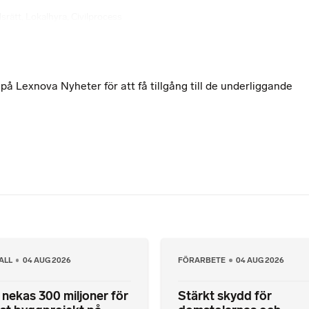
srätt
,
Lokalhyra
,
Civilprocess
 Lexnova Nyheter för att få tillgång till de underliggande
ALL
04 AUG 2026
FÖRARBETE
04 AUG 2026
nekas 300 miljoner för
Stärkt skydd för