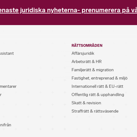
enaste juridiska nyheterna- prenumerera på vå
RÄTTSOMRÅDEN
ssistant
Affärsjuridik
Arbetsrätt & HR
Familjerätt & migration
Fastighet, entreprenad & miljö
mentarer
Internationell rätt & EU-rätt
r
Offentlig rätt & upphandling
Skatt & revision
Straffrätt & rättsväsende
inifrån