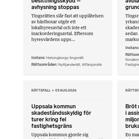
besittningsskydd –
avblå
avhysning stoppas
grund
Tingsrätten slår fast att upplåtelsen
Tingsrä
av hästboxar utgör ett
yrkand
lokalhyresavtal och inte ett
skade
inackorderingsavtal. Eftersom
sedan 
hyresvärdens upps...
marko
Instans
Rättso
Instans
Helsingborgs tingsrätt
försäkri
Rättsområden
Nyttjanderätt
,
Affärsjuridik
Fastighe
RÄTTSFALL
03 AUG 2026
RÄTTSF
Uppsala kommun
Bröt 
skadeståndsskyldig för
i ass
turer kring fel
miljon
fastighetsgräns
bruk
Uppsala kommun gjorde sig
En man