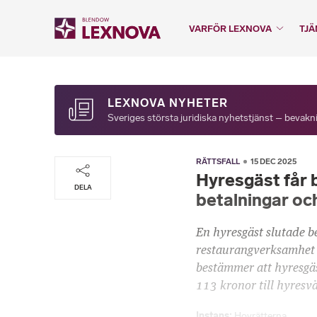
VARFÖR LEXNOVA
TJÄ
LEXNOVA NYHETER
Sveriges största juridiska nyhetstjänst – bevakni
RÄTTSFALL
15 DEC 2025
Hyresgäst får b
DELA
betalningar och
En hyresgäst slutade be
restaurangverksamhet 
bestämmer att hyresgäs
113 kronor till hyresv
Instans
Hovrätterna