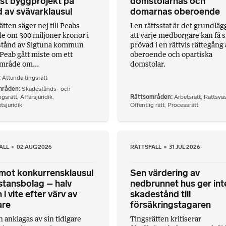
st byggprojekt på
domstolarnas och
 av svävarklausul
domarnas oberoende
tten säger nej till Peabs
I en rättsstat är det grundlä
e om 300 miljoner kronor i
att varje medborgare kan få s
stånd av Sigtuna kommun
prövad i en rättvis rättegång
Peab gått miste om ett
oberoende och opartiska
mråde om...
domstolar.
Attunda tingsrätt
mråden
Skadestånds- och
ngsrätt
,
Affärsjuridik
,
Rättsområden
Arbetsrätt
,
Rättsvä
tsjuridik
Offentlig rätt
,
Processrätt
ALL
02 AUG 2026
RÄTTSFALL
31 JUL 2026
mot konkurrensklausul
Sen värdering av
istansbolag – halv
nedbrunnet hus ger int
 i vite efter värv av
skadestånd till
are
försäkringstagaren
 anklagas av sin tidigare
Tingsrätten kritiserar