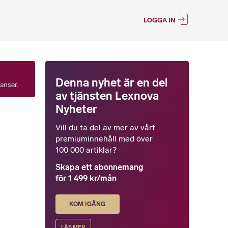
LOGGA IN
Denna nyhet är en del
tanser.
av tjänsten Lexnova
Nyheter
Vill du ta del av mer av vårt
premiuminnehåll med över
100 000 artiklar?
Skapa ett abonnemang
för 1 499 kr/mån
KOM IGÅNG
LÄS MER