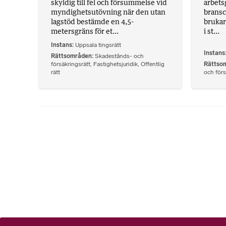
skyldig till fel och försummelse vid
arbets
myndighetsutövning när den utan
bransc
lagstöd bestämde en 4,5-
brukare
metersgräns för et...
i st...
Instans
Uppsala tingsrätt
Instans
Rättsområden
Skadestånds- och
försäkringsrätt
,
Fastighetsjuridik
,
Offentlig
Rättso
rätt
och förs