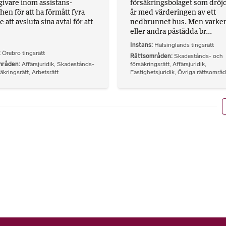
givare inom assistans-
försäkringsbolaget som dröj
hen för att ha förmått fyra
år med värderingen av ett
 att avsluta sina avtal för att
nedbrunnet hus. Men varke
eller andra påstådda br...
Instans
Hälsinglands tingsrätt
Örebro tingsrätt
Rättsområden
Skadestånds- och
mråden
Affärsjuridik
,
Skadestånds-
försäkringsrätt
,
Affärsjuridik
,
äkringsrätt
,
Arbetsrätt
Fastighetsjuridik
,
Övriga rättsområ