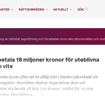
NSTER
RÄTTSOMRÅDEN
AKTUELLT
SÖK
ng av rättsfall, lagstiftning och förarbeten inom alla rättsområden och ins
etala 18 miljoner kronor för uteblivna
 vite
tala hyran efter att en dålig lukt i lokalen påverkade sin
negativt. Hovrätten ändrar tingsrättens dom och
ten ska betala 18 809 310 kronor i stället för 20 099
ärden. Hovrätten a...