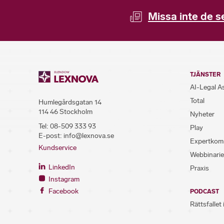
Missa inte de s
TJÄNSTER
AI-Legal A
Total
Humlegårdsgatan 14
114 46 Stockholm
Nyheter
Tel:
08-509 333 93
Play
E-post:
info@lexnova.se
Expertkom
Kundservice
Webbinarie
LinkedIn
Praxis
Instagram
Facebook
PODCAST
Rättsfallet 