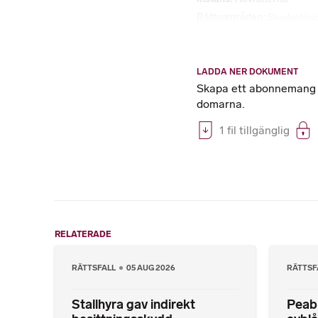
Rättsområden
Skadestånd
LADDA NER DOKUMENT
Skapa ett abonnemang på
domarna.
1 fil tillgänglig
RELATERADE
RÄTTSFALL
05 AUG 2026
RÄTTSF
Stallhyra gav indirekt
Peab 