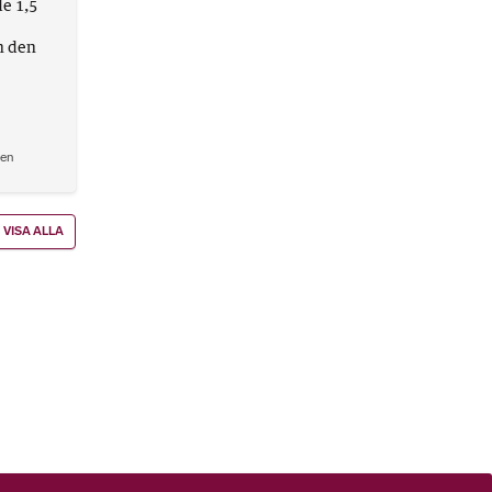
de 1,5
n den
den
VISA ALLA