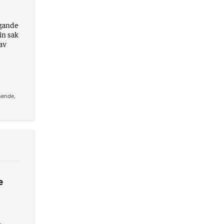
ggande
in sak
 av
sende
,
e