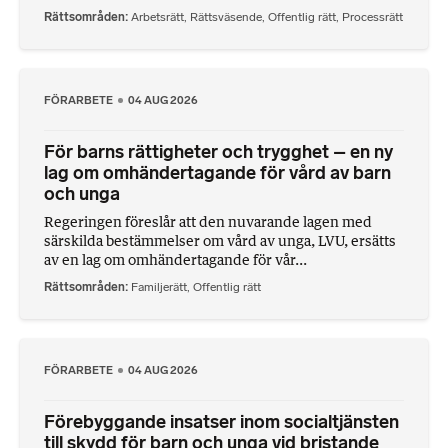
Rättsområden
Arbetsrätt
,
Rättsväsende
,
Offentlig rätt
,
Processrätt
FÖRARBETE
04 AUG 2026
För barns rättigheter och trygghet – en ny
lag om omhändertagande för vård av barn
och unga
Regeringen föreslår att den nuvarande lagen med
särskilda bestämmelser om vård av unga, LVU, ersätts
av en lag om omhändertagande för vår...
Rättsområden
Familjerätt
,
Offentlig rätt
FÖRARBETE
04 AUG 2026
Förebyggande insatser inom socialtjänsten
till skydd för barn och unga vid bristande