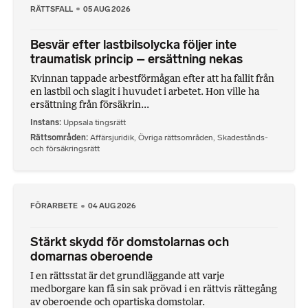
RÄTTSFALL
05 AUG 2026
Besvär efter lastbilsolycka följer inte
traumatisk princip – ersättning nekas
Kvinnan tappade arbestförmågan efter att ha fallit från
en lastbil och slagit i huvudet i arbetet. Hon ville ha
ersättning från försäkrin...
Instans
Uppsala tingsrätt
Rättsområden
Affärsjuridik
,
Övriga rättsområden
,
Skadestånds-
och försäkringsrätt
FÖRARBETE
04 AUG 2026
Stärkt skydd för domstolarnas och
domarnas oberoende
I en rättsstat är det grundläggande att varje
medborgare kan få sin sak prövad i en rättvis rättegång
av oberoende och opartiska domstolar.