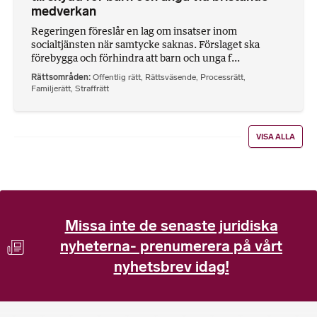
medverkan
Regeringen föreslår en lag om insatser inom
socialtjänsten när samtycke saknas. Förslaget ska
förebygga och förhindra att barn och unga f...
Rättsområden
Offentlig rätt
,
Rättsväsende
,
Processrätt
,
Familjerätt
,
Straffrätt
VISA ALLA
Missa inte de senaste juridiska
nyheterna- prenumerera på vårt
nyhetsbrev idag!