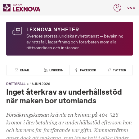
LEXNOVA NYHETER
Sveriges största juridiska nyhetstjänst – bevakning
av rättsfall, lagstiftning och förarbeten inom alla
rättsområden och instanser.
EMAIL
LINKEDIN
FACEBOOK
TWITTER
RÄTTSFALL
16 JUN 2026
Inget återkrav av underhållsstöd
när maken bor utomlands
Försäkringskassan krävde en kvinna på 404 526
kronor i återbetalning av underhållsstöd eftersom hon
och barnens far fortfarande var gifta. Kammarrätten
anser dock att makarna, som länge bott i olika länder