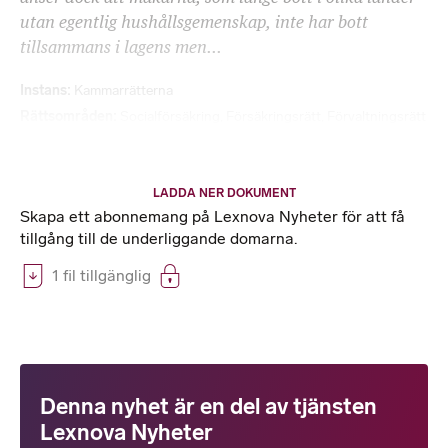
utan egentlig hushållsgemenskap, inte har bott
tillsammans i lagens men...
Instans
Kammarrätterna
Rättsområden
Socialförsäkring
,
Försäkringsrätt
,
Förvaltningsrätt
LADDA NER DOKUMENT
Skapa ett abonnemang på Lexnova Nyheter för att få
tillgång till de underliggande domarna.
1 fil tillgänglig
Denna nyhet är en del av tjänsten
Lexnova Nyheter