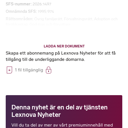
SFS-nummer
2026:1497
Omnämnda SFS
1995:974
Rättsområden
Övrig familjerätt
,
Förvaltningsrätt
,
Adoption och
föräldraskap
,
God man och förvaltare
LADDA NER DOKUMENT
Skapa ett abonnemang på Lexnova Nyheter för att få
tillgång till de underliggande domarna.
1 fil tillgänglig
Denna nyhet är en del av tjänsten
Lexnova Nyheter
Vill du ta del av mer av vårt premiuminnehåll med