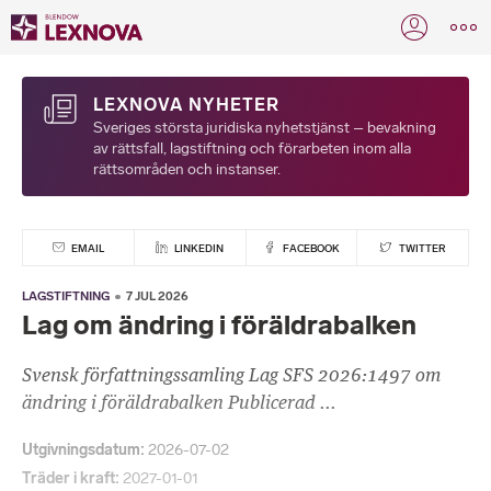
LEXNOVA NYHETER
Sveriges största juridiska nyhetstjänst – bevakning
av rättsfall, lagstiftning och förarbeten inom alla
rättsområden och instanser.
EMAIL
LINKEDIN
FACEBOOK
TWITTER
LAGSTIFTNING
7 JUL 2026
Lag om ändring i föräldrabalken
Svensk författningssamling Lag SFS 2026:1497 om
ändring i föräldrabalken Publicerad ...
Utgivningsdatum
2026-07-02
Träder i kraft
2027-01-01