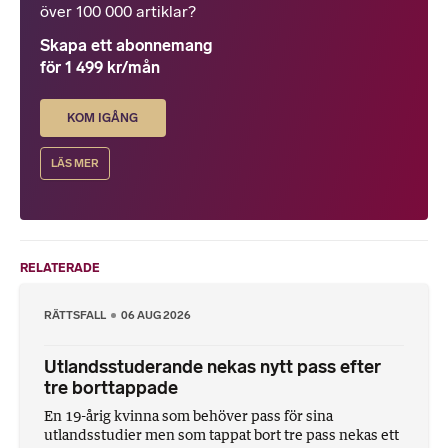
över 100 000 artiklar?
Skapa ett abonnemang
för 1 499 kr/mån
KOM IGÅNG
LÄS MER
RELATERADE
RÄTTSFALL
06 AUG 2026
Utlandsstuderande nekas nytt pass efter
tre borttappade
En 19-årig kvinna som behöver pass för sina
utlandsstudier men som tappat bort tre pass nekas ett