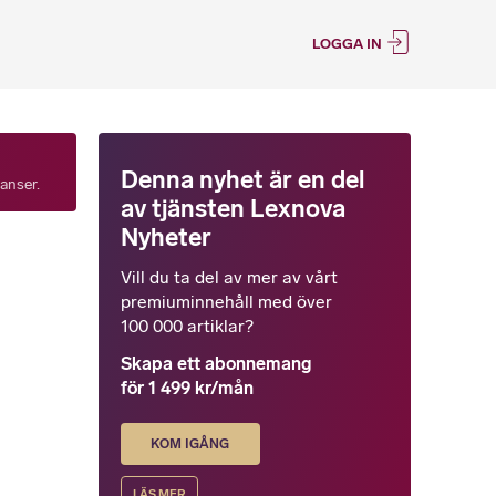
LOGGA IN
Denna nyhet är en del
tanser.
av tjänsten Lexnova
Nyheter
Vill du ta del av mer av vårt
premiuminnehåll med över
100 000 artiklar?
Skapa ett abonnemang
för 1 499 kr/mån
KOM IGÅNG
LÄS MER