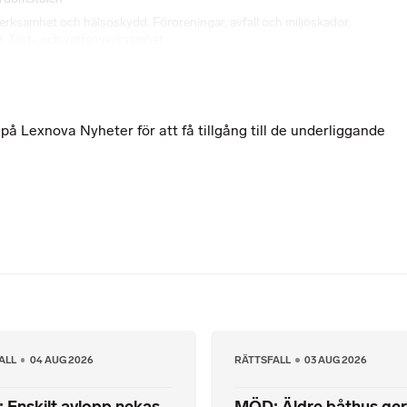
 verksamhet och hälsoskydd
,
Föroreningar, avfall och miljöskador
,
d
,
Täkt- och vattenverksamhet
 Lexnova Nyheter för att få tillgång till de underliggande
ALL
04 AUG 2026
RÄTTSFALL
03 AUG 2026