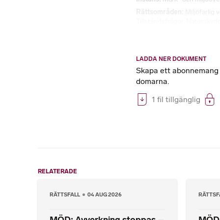
Rättsområden
Miljöfarlig
Tillståndsfrågor
,
Naturskyd
LADDA NER DOKUMENT
Skapa ett abonnemang på
domarna.
1 fil tillgänglig
RELATERADE
RÄTTSFALL
04 AUG 2026
RÄTTSF