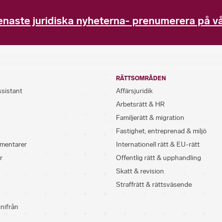
enaste juridiska nyheterna- prenumerera på vå
RÄTTSOMRÅDEN
ssistant
Affärsjuridik
Arbetsrätt & HR
Familjerätt & migration
Fastighet, entreprenad & miljö
mentarer
Internationell rätt & EU-rätt
r
Offentlig rätt & upphandling
Skatt & revision
Straffrätt & rättsväsende
inifrån