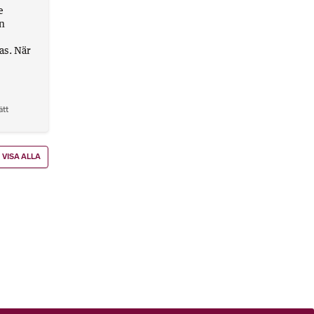
e
en
as. När
ätt
VISA ALLA