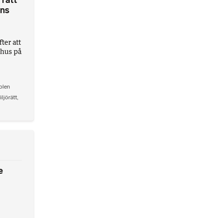
 rätt
ens
ter att
åthus på
olen
iljörätt
,
e