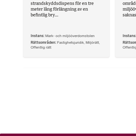
strandskyddsdispens för en tre
område
meter lång förlängning av en
miljöö
befintlig bry...
saknas.
Instans
Mark- och miljööverdomstolen
Instans
Rättsområden
Fastighetsjuridik
,
Miljörätt
,
Rättso
Offentlig rätt
Offentlig