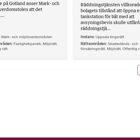
 på Gotland anser Mark- och
Räddningstjänsten villkorad
verdomstolen att det
bolagets tillstånd att öppna 
..
tankstation för båt med att
avsyningsbevis skulle utfärd
räddningstjä...
Mark- och miljööverdomstolen
Instans
Uppsala tingsrätt
mråden
Fastighetsjuridik
,
Miljörätt
,
Rättsområden
Skadestånds- och
 rätt
försäkringsrätt
,
Miljörätt
,
Offentlig r