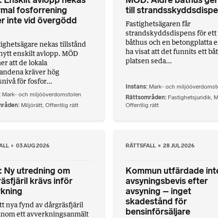
Enskilt avlopp nekas
MÖD: Äldre båthus ger
mal fosforrening
till strandsskyddsdisp
r inte vid övergödd
Fastighetsägaren får
strandskyddsdispens för ett
båthus och en betongplatta ef
tighetsägare nekas tillstånd
ha visat att det funnits ett b
t nytt enskilt avlopp. MÖD
platsen seda...
r att de lokala
landena kräver hög
ivå för fosfor...
Instans
Mark- och miljööverdomst
Mark- och miljööverdomstolen
Rättsområden
Fastighetsjuridik
,
M
mråden
Miljörätt
,
Offentlig rätt
Offentlig rätt
ALL
03 AUG 2026
RÄTTSFALL
28 JUL 2026
 Ny utredning om
Kommun utfärdade int
äsfjäril krävs inför
avsyningsbevis efter
rkning
avsyning – inget
skadestånd för
tt nya fynd av dårgräsfjäril
bensinförsäljare
 inom ett avverkningsanmält