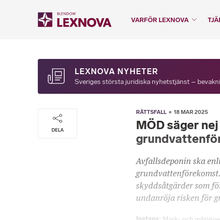
VARFÖR LEXNOVA
TJÄ
LEXNOVA NYHETER
Sveriges största juridiska nyhetstjänst – bevakni
RÄTTSFALL
18 MAR 2025
MÖD säger nej t
DELA
grundvattenfö
Avfallsdeponin ska enl
grundvattenförekomst.
skyddsåtgärder som före
undanröja risken för g
Instans
Mark- och miljööv