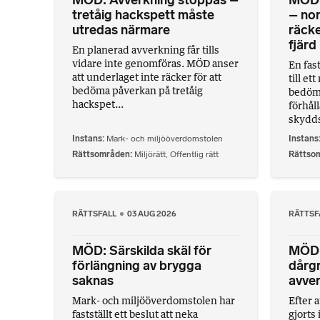
MÖD: Avverkning stoppas –
MÖD: 
tretåig hackspett måste
– nor
utredas närmare
räcke
fjärd
En planerad avverkning får tills
vidare inte genomföras. MÖD anser
En fas
att underlaget inte räcker för att
till et
bedöma påverkan på tretåig
bedöme
hackspet...
förhål
skyddsn
Instans
Mark- och miljööverdomstolen
Instans
Rättsområden
Miljörätt
,
Offentlig rätt
Rättso
RÄTTSFALL
03 AUG 2026
RÄTTSF
MÖD: Särskilda skäl för
MÖD:
förlängning av brygga
dårgr
saknas
avve
Mark- och miljööverdomstolen har
Efter a
fastställt ett beslut att neka
gjorts