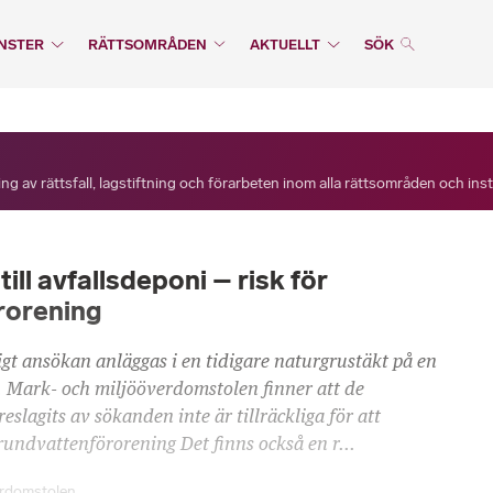
NSTER
RÄTTSOMRÅDEN
AKTUELLT
SÖK
ng av rättsfall, lagstiftning och förarbeten inom alla rättsområden och ins
ill avfallsdeponi – risk för
rorening
igt ansökan anläggas i en tidigare naturgrustäkt på en
 Mark- och miljööverdomstolen finner att de
slagits av sökanden inte är tillräckliga för att
rundvattenförorening Det finns också en r...
erdomstolen