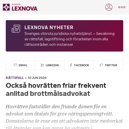
LEXNOVA NYHETER
Sveriges största juridiska nyhetstjänst – bevakning
av rättsfall, lagstiftning och förarbeten inom alla
rättsområden och instanser.
EMAIL
LINKEDIN
FACEBOOK
TWITTER
RÄTTSFALL
10 JUN 2026
Också hovrätten friar frekvent
anlitad brottmålsadvokat
Hovrätten fastställer den friande domen för en
advokat som åtalats för grov näringspenningtvätt.
Domstolarna är ense om att advokaten inte medverkat
till åtgärder som kan antas ha vidtagits i