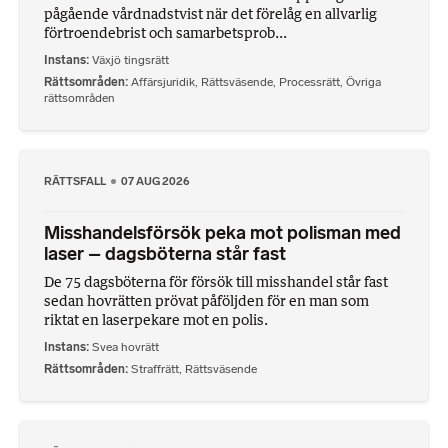
pågående vårdnadstvist när det förelåg en allvarlig
förtroendebrist och samarbetsprob...
Instans
Växjö tingsrätt
Rättsområden
Affärsjuridik
,
Rättsväsende
,
Processrätt
,
Övriga
rättsområden
RÄTTSFALL
07 AUG 2026
Misshandelsförsök peka mot polisman med
laser – dagsböterna står fast
De 75 dagsböterna för försök till misshandel står fast
sedan hovrätten prövat påföljden för en man som
riktat en laserpekare mot en polis.
Instans
Svea hovrätt
Rättsområden
Straffrätt
,
Rättsväsende