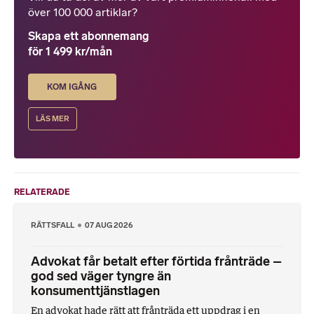
över 100 000 artiklar?
Skapa ett abonnemang
för 1 499 kr/mån
KOM IGÅNG
LÄS MER
RELATERADE
RÄTTSFALL
07 AUG 2026
Advokat får betalt efter förtida frånträde –
god sed väger tyngre än
konsumenttjänstlagen
En advokat hade rätt att frånträda ett uppdrag i en