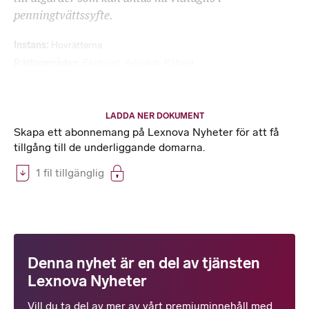
penningtvättssyfte.
Instans
Hovrätterna
Rättsområden
Ekobrott
,
Advokat
,
Påföljd
LADDA NER DOKUMENT
Skapa ett abonnemang på Lexnova Nyheter för att få
tillgång till de underliggande domarna.
1 fil tillgänglig
Denna nyhet är en del av tjänsten
Lexnova Nyheter
Vill du ta del av mer av vårt premiuminnehåll med