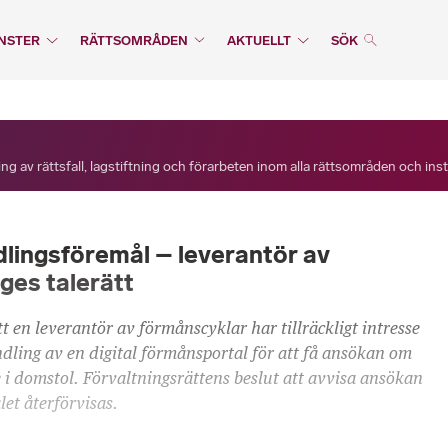
NSTER
RÄTTSOMRÅDEN
AKTUELLT
SÖK
ng av rättsfall, lagstiftning och förarbeten inom alla rättsområden och ins
lingsföremål – leverantör av
ges talerätt
 en leverantör av förmånscyklar har tillräckligt intresse
ing av en digital förmånsportal för att få ansökan om
 domstol. Förvaltningsrättens beslut att avvisa ansökan
et återförvisas.