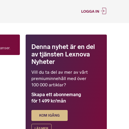
LOGGA IN
Denna nyhet är en del
tanser.
av tjänsten Lexnova
Nyheter
Vill du ta del av mer av vårt
premiuminnehåll med över
100 000 artiklar?
Skapa ett abonnemang
för 1 499 kr/mån
KOM IGÅNG
LÄS MER