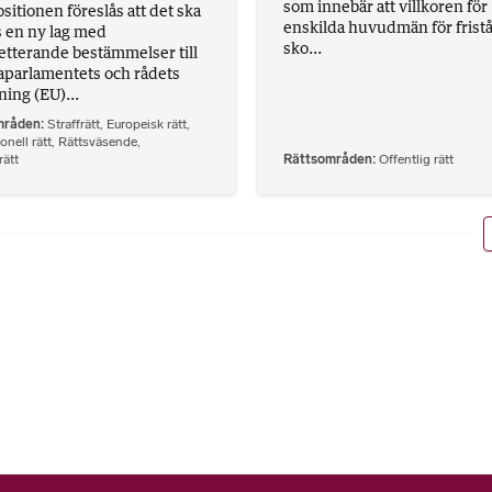
som innebär att villkoren för
sitionen föreslås att det ska
enskilda huvudmän för frist
s en ny lag med
sko...
tterande bestämmelser till
parlamentets och rådets
ning (EU)...
mråden
Straffrätt
,
Europeisk rätt
,
onell rätt
,
Rättsväsende
,
ätt
Rättsområden
Offentlig rätt