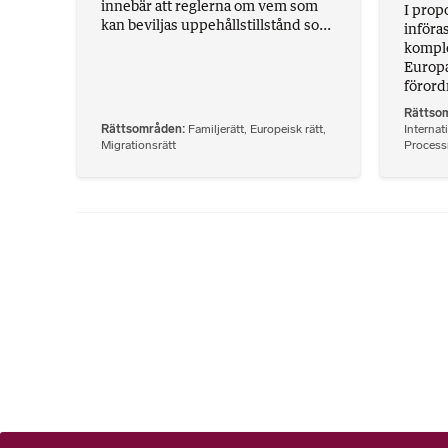
innebär att reglerna om vem som
I propo
kan beviljas uppehållstillstånd so...
införa
komple
Europa
förord
Rättso
Rättsområden
Familjerätt
,
Europeisk rätt
,
Internati
Migrationsrätt
Processr