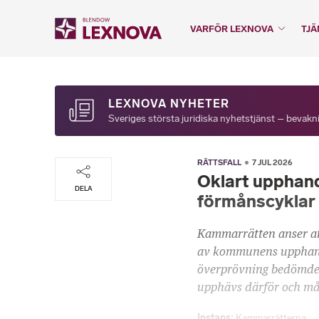
VARFÖR LEXNOVA
TJÄ
LEXNOVA NYHETER
Sveriges största juridiska nyhetstjänst – bevakni
RÄTTSFALL
7 JUL 2026
Oklart upphand
DELA
förmånscyklar 
Kammarrätten anser att
av kommunens upphandl
överprövning bedömde i
upphävs därför och mål
Instans
Kammarrätterna