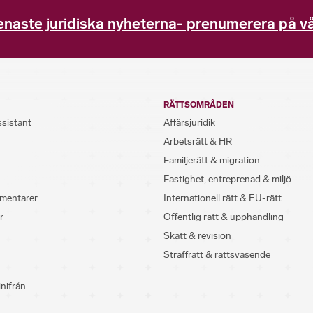
enaste juridiska nyheterna- prenumerera på vå
RÄTTSOMRÅDEN
ssistant
Affärsjuridik
Arbetsrätt & HR
Familjerätt & migration
Fastighet, entreprenad & miljö
mentarer
Internationell rätt & EU-rätt
r
Offentlig rätt & upphandling
Skatt & revision
Straffrätt & rättsväsende
inifrån