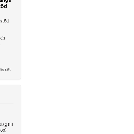
länga
töd
stöd
och
.
lig rätt
ag till
800)