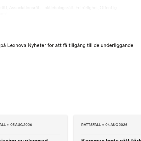
rätt
,
Associationsrätt - aktiebolagsrätt
,
Fri rörlighet
,
Offentlig
nomi
 Lexnova Nyheter för att få tillgång till de underliggande
ALL
05 AUG 2026
RÄTTSFALL
04 AUG 2026