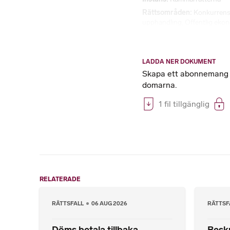
Rättsområden
Konkurrens
upphandling
,
Offentlig eko
LADDA NER DOKUMENT
Skapa ett abonnemang på
domarna.
1 fil tillgänglig
RELATERADE
RÄTTSFALL
06 AUG 2026
RÄTTSF