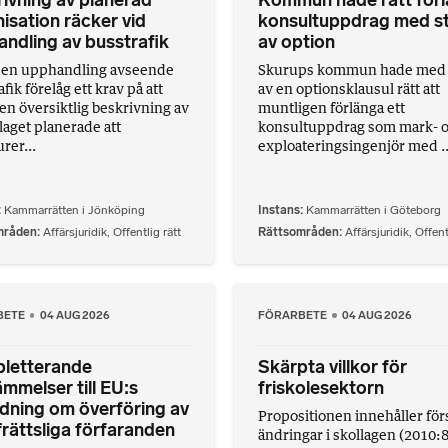
ivning av planerad
Kommun hade rätt för
isation räcker vid
konsultuppdrag med s
ndling av busstrafik
av option
 en upphandling avseende
Skurups kommun hade med 
fik förelåg ett krav på att
av en optionsklausul rätt att
en översiktlig beskrivning av
muntligen förlänga ett
laget planerade att
konsultuppdrag som mark- 
rer...
exploateringsingenjör med ..
Kammarrätten i Jönköping
Instans
Kammarrätten i Göteborg
mråden
Affärsjuridik
,
Offentlig rätt
Rättsområden
Affärsjuridik
,
Offent
BETE
04 AUG 2026
FÖRARBETE
04 AUG 2026
letterande
Skärpta villkor för
mmelser till EU:s
friskolesektorn
dning om överföring av
Propositionen innehåller försl
frättsliga förfaranden
ändringar i skollagen (2010: