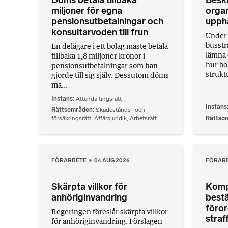
Döms betala tillbaka
Beskr
miljoner för egna
organ
pensionsutbetalningar och
uppha
konsultarvoden till frun
Under
busstra
En delägare i ett bolag måste betala
lämna 
tillbaka 1,8 miljoner kronor i
hur bo
pensionsutbetalningar som han
struktu
gjorde till sig själv. Dessutom döms
ma...
Instans
Attunda tingsrätt
Instans
Rättsområden
Skadestånds- och
försäkringsrätt
,
Affärsjuridik
,
Arbetsrätt
Rättso
FÖRARBETE
04 AUG 2026
FÖRAR
Skärpta villkor för
Komp
anhöriginvandring
bestä
föror
Regeringen föreslår skärpta villkor
straf
för anhöriginvandring. Förslagen