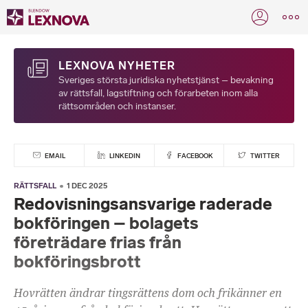
LEXNOVA NYHETER
Sveriges största juridiska nyhetstjänst – bevakning
av rättsfall, lagstiftning och förarbeten inom alla
rättsområden och instanser.
EMAIL
LINKEDIN
FACEBOOK
TWITTER
RÄTTSFALL
1 DEC 2025
Redovisningsansvarige raderade
bokföringen – bolagets
företrädare frias från
bokföringsbrott
Hovrätten ändrar tingsrättens dom och frikänner en