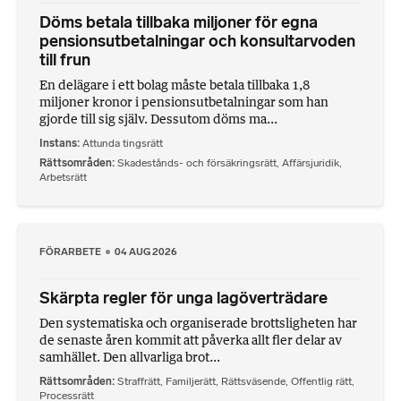
Döms betala tillbaka miljoner för egna
pensionsutbetalningar och konsultarvoden
till frun
En delägare i ett bolag måste betala tillbaka 1,8
miljoner kronor i pensionsutbetalningar som han
gjorde till sig själv. Dessutom döms ma...
Instans
Attunda tingsrätt
Rättsområden
Skadestånds- och försäkringsrätt
,
Affärsjuridik
,
Arbetsrätt
FÖRARBETE
04 AUG 2026
Skärpta regler för unga lagöverträdare
Den systematiska och organiserade brottsligheten har
de senaste åren kommit att påverka allt fler delar av
samhället. Den allvarliga brot...
Rättsområden
Straffrätt
,
Familjerätt
,
Rättsväsende
,
Offentlig rätt
,
Processrätt