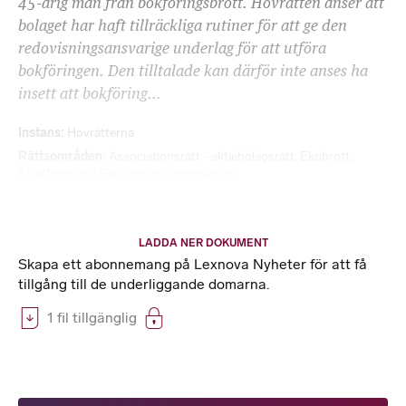
45-årig man från bokföringsbrott. Hovrätten anser att
bolaget har haft tillräckliga rutiner för att ge den
redovisningsansvarige underlag för att utföra
bokföringen. Den tilltalade kan därför inte anses ha
insett att bokföring...
Instans
Hovrätterna
Rättsområden
Associationsrätt - aktiebolagsrätt
,
Ekobrott
,
Straffprocess
,
Revision och granskning
LADDA NER DOKUMENT
Skapa ett abonnemang på Lexnova Nyheter för att få
tillgång till de underliggande domarna.
1 fil tillgänglig