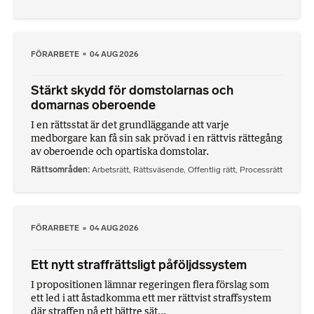
FÖRARBETE
04 AUG 2026
Stärkt skydd för domstolarnas och
domarnas oberoende
I en rättsstat är det grundläggande att varje
medborgare kan få sin sak prövad i en rättvis rättegång
av oberoende och opartiska domstolar.
Rättsområden
Arbetsrätt
,
Rättsväsende
,
Offentlig rätt
,
Processrätt
FÖRARBETE
04 AUG 2026
Ett nytt straffrättsligt påföljdssystem
I propositionen lämnar regeringen flera förslag som
ett led i att åstadkomma ett mer rättvist straffsystem
där straffen på ett bättre sät...