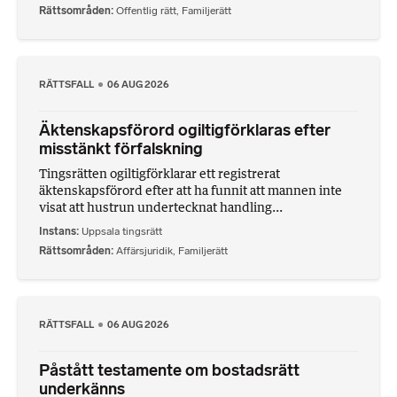
Rättsområden
Offentlig rätt
,
Familjerätt
RÄTTSFALL
06 AUG 2026
Äktenskapsförord ogiltigförklaras efter
misstänkt förfalskning
Tingsrätten ogiltigförklarar ett registrerat
äktenskapsförord efter att ha funnit att mannen inte
visat att hustrun undertecknat handling...
Instans
Uppsala tingsrätt
Rättsområden
Affärsjuridik
,
Familjerätt
RÄTTSFALL
06 AUG 2026
Påstått testamente om bostadsrätt
underkänns