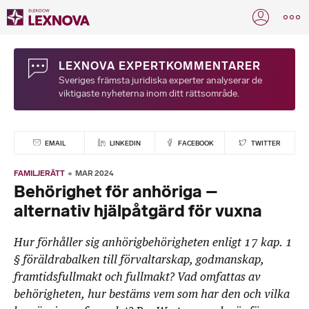
LEXNOVA EXPERTKOMMENTARER
Sveriges främsta juridiska experter analyserar de
viktigaste nyheterna inom ditt rättsområde.
EMAIL
LINKEDIN
FACEBOOK
TWITTER
FAMILJERÄTT
MAR 2024
Behörighet för anhöriga –
alternativ hjälpåtgärd för vuxna
Hur förhåller sig anhörigbehörigheten enligt 17 kap. 1
§ föräldrabalken till förvaltarskap, godmanskap,
framtidsfullmakt och fullmakt? Vad omfattas av
behörigheten, hur bestäms vem som har den och vilka