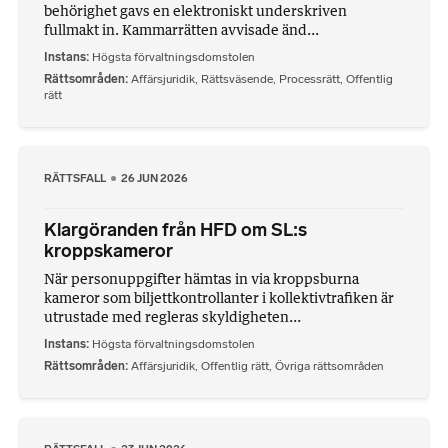
behörighet gavs en elektroniskt underskriven
fullmakt in. Kammarrätten avvisade änd...
Instans
Högsta förvaltningsdomstolen
Rättsområden
Affärsjuridik
,
Rättsväsende
,
Processrätt
,
Offentlig
rätt
RÄTTSFALL
26 JUN 2026
Klargöranden från HFD om SL:s
kroppskameror
När personuppgifter hämtas in via kroppsburna
kameror som biljettkontrollanter i kollektivtrafiken är
utrustade med regleras skyldigheten...
Instans
Högsta förvaltningsdomstolen
Rättsområden
Affärsjuridik
,
Offentlig rätt
,
Övriga rättsområden