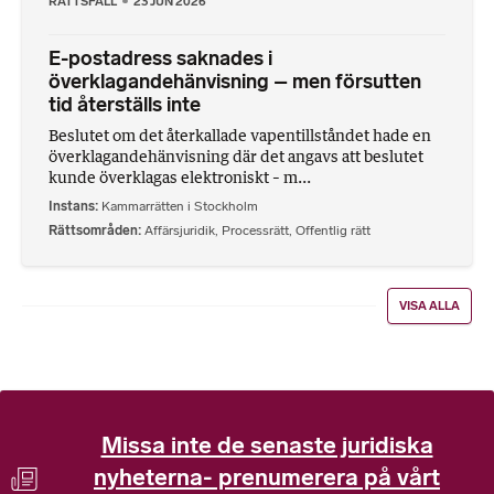
RÄTTSFALL
23 JUN 2026
E-postadress saknades i
överklagandehänvisning – men försutten
tid återställs inte
Beslutet om det återkallade vapentillståndet hade en
överklagandehänvisning där det angavs att beslutet
kunde överklagas elektroniskt – m...
Instans
Kammarrätten i Stockholm
Rättsområden
Affärsjuridik
,
Processrätt
,
Offentlig rätt
VISA ALLA
Missa inte de senaste juridiska
nyheterna- prenumerera på vårt