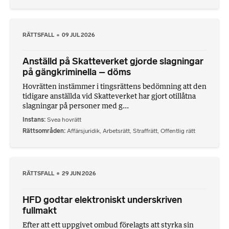
RÄTTSFALL
09 JUL 2026
Anställd på Skatteverket gjorde slagningar
på gängkriminella – döms
Hovrätten instämmer i tingsrättens bedömning att den
tidigare anställda vid Skatteverket har gjort otillåtna
slagningar på personer med g...
Instans
Svea hovrätt
Rättsområden
Affärsjuridik
,
Arbetsrätt
,
Straffrätt
,
Offentlig rätt
RÄTTSFALL
29 JUN 2026
HFD godtar elektroniskt underskriven
fullmakt
Efter att ett uppgivet ombud förelagts att styrka sin