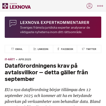
LEXNOVA EXPERTKOMMENTARER
Sveriges främsta juridiska experter analyserar de
viktigaste nyheterna inom ditt rättsområde.
EMAIL
LINKEDIN
FACEBOOK
TWITTER
IT-RÄTT
APR 2025
Dataförordningens krav på
avtalsvillkor – detta gäller från
september
EU:s nya dataförordning börjar tillämpas den 12
september 2025 och kommer att ha en betydande
påverkan på verksamheter som behandlar data. Bland