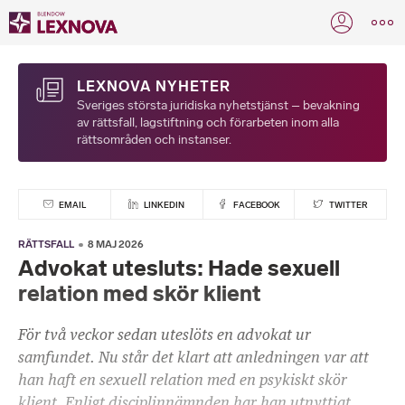
LEXNOVA NYHETER
Sveriges största juridiska nyhetstjänst – bevakning
av rättsfall, lagstiftning och förarbeten inom alla
rättsområden och instanser.
EMAIL
LINKEDIN
FACEBOOK
TWITTER
RÄTTSFALL
8 MAJ 2026
Advokat utesluts: Hade sexuell
relation med skör klient
För två veckor sedan uteslöts en advokat ur
samfundet. Nu står det klart att anledningen var att
han haft en sexuell relation med en psykiskt skör
klient. Enligt disciplinnämnden har han utnyttjat