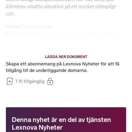
klientens utsatta situation på ett mycket olämpligt
sätt.
Instans
Övriga instanser
Rättsområden
Advokat
,
Förvaltningsrätt
,
Tillstånd och tillsyn
LADDA NER DOKUMENT
Skapa ett abonnemang på Lexnova Nyheter för att få
tillgång till de underliggande domarna.
1 fil tillgänglig
Denna nyhet är en del av tjänsten
Lexnova Nyheter