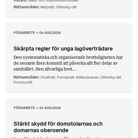
Instans
Mark- och miljööverdomstolen
Rättsområden
Miljörätt
,
Offentlig rätt
FÖRARBETE
04 AUG 2026
Skärpta regler för unga lagöverträdare
Den systematiska och organiserade brottsligheten har
de senaste åren kommit att påverka allt fler delar av
samhället. Den allvarliga brot...
Rättsområden
Straffrätt
,
Familjerätt
,
Rättsväsende
,
Offentlig rätt
,
Processrätt
FÖRARBETE
04 AUG 2026
Stärkt skydd för domstolarnas och
domarnas oberoende