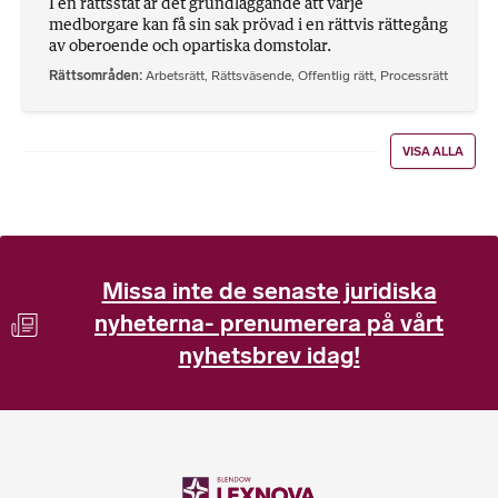
I en rättsstat är det grundläggande att varje
medborgare kan få sin sak prövad i en rättvis rättegång
av oberoende och opartiska domstolar.
Rättsområden
Arbetsrätt
,
Rättsväsende
,
Offentlig rätt
,
Processrätt
VISA ALLA
Missa inte de senaste juridiska
nyheterna- prenumerera på vårt
nyhetsbrev idag!