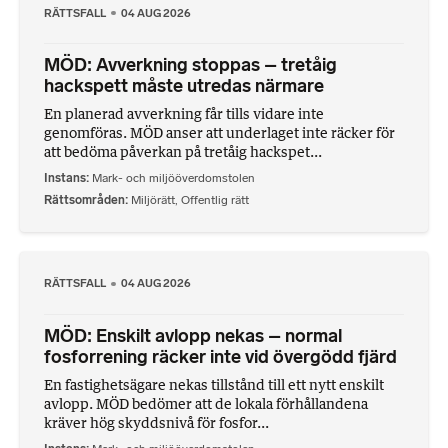
RÄTTSFALL
04 AUG 2026
MÖD: Avverkning stoppas – tretåig
hackspett måste utredas närmare
En planerad avverkning får tills vidare inte
genomföras. MÖD anser att underlaget inte räcker för
att bedöma påverkan på tretåig hackspet...
Instans
Mark- och miljööverdomstolen
Rättsområden
Miljörätt
,
Offentlig rätt
RÄTTSFALL
04 AUG 2026
MÖD: Enskilt avlopp nekas – normal
fosforrening räcker inte vid övergödd fjärd
En fastighetsägare nekas tillstånd till ett nytt enskilt
avlopp. MÖD bedömer att de lokala förhållandena
kräver hög skyddsnivå för fosfor...