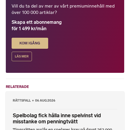
Vill du ta del av mer av vårt premiuminnehåll med
över 100 000 artiklar?
Skapa ett abonnemang
för 1 499 kr/mån
KOM IGÅNG
LÄS MER
RELATERADE
RÄTTSFALL
06 AUG 2026
Spelbolag fick hålla inne spelvinst vid
misstanke om penningtvätt
Tingsrätten avslår en spelares krav på drygt 262 000