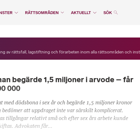
NSTER
RÄTTSOMRÅDEN
AKTUELLT
SÖK
ng av rättsfall, lagstiftning och förarbeten inom alla rättsområden och ins
n begärde 1,5 miljoner i arvode – får
00 000
t med dödsbona i sex år och begärde 1,5 miljoner kronor
n bedömer att uppdraget inte var särskilt komplicerat.
 tillgångar relativt små och efter sex års arbete kunde
kiftas. Advokaten får...