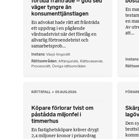
förtida frånträde – god sed
bost
väger tyngre än
En man 
konsumenttjänstlagen
testam
en man
En advokat hade rätt att frånträda
Av utr
ett uppdrag i en pågående
att...
vårdnadstvist när det förelåg en
allvarlig förtroendebrist och
samarbetsprob...
Instans
Växjö tingsrätt
Instans
Rättsområden
Affärsjuridik
,
Rättsväsende
,
Processrätt
,
Övriga rättsområden
Rättso
RÄTTSFALL
05 AUG 2026
FÖRAR
Köpare förlorar tvist om
Skärp
påstådda miljonfel i
lagöv
timmerhus
Den sy
brotts
En fastighetsköpare kräver drygt
kommit 
2,4 miljoner kronor i prisavdrag