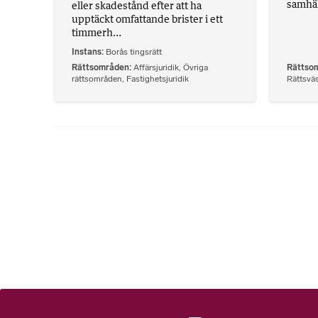
samhäll
eller skadestånd efter att ha
upptäckt omfattande brister i ett
timmerh...
Instans
Borås tingsrätt
Rättsområden
Affärsjuridik
,
Övriga
Rättso
rättsområden
,
Fastighetsjuridik
Rättsvä