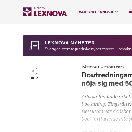
VARFÖR LEXNOVA
TJÄ
LEXNOVA NYHETER
Sveriges största juridiska nyhetstjänst – bevakni
RÄTTSFALL
21 OKT 2025
Boutredningsma
DELA
nöja sig med 5
Advokaten hade arbeta
i betalning. Tingsrätte
Dessutom var dödsbonas
boet fortfarande inte s
Instans
Tingsrätterna