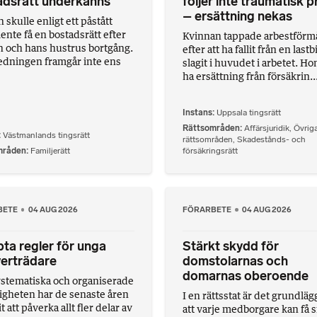
adsrätt underkänns
följer inte traumatisk p
– ersättning nekas
skulle enligt ett påstått
ente få en bostadsrätt efter
Kvinnan tappade arbestförm
 och hans hustrus bortgång.
efter att ha fallit från en lastb
edningen framgår inte ens
slagit i huvudet i arbetet. Hon
ha ersättning från försäkrin..
Instans
Uppsala tingsrätt
Rättsområden
Affärsjuridik
,
Övrig
Västmanlands tingsrätt
rättsområden
,
Skadestånds- och
mråden
Familjerätt
försäkringsrätt
BETE
04 AUG 2026
FÖRARBETE
04 AUG 2026
ta regler för unga
Stärkt skydd för
erträdare
domstolarnas och
domarnas oberoende
stematiska och organiserade
ligheten har de senaste åren
I en rättsstat är det grundlä
att påverka allt fler delar av
att varje medborgare kan få s