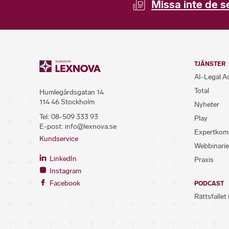
Missa inte de s
TJÄNSTER
AI-Legal A
Total
Humlegårdsgatan 14
114 46 Stockholm
Nyheter
Tel:
08-509 333 93
Play
E-post:
info@lexnova.se
Expertkom
Kundservice
Webbinarie
LinkedIn
Praxis
Instagram
Facebook
PODCAST
Rättsfallet 