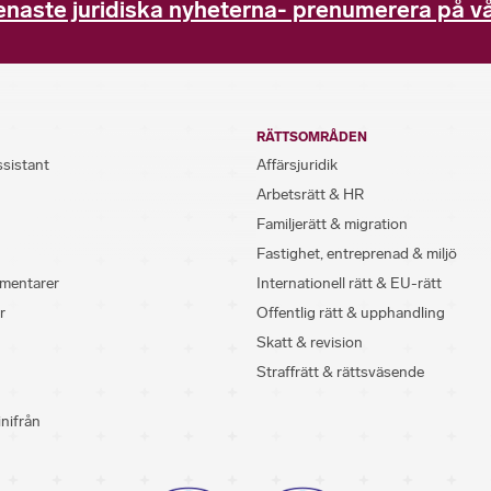
enaste juridiska nyheterna- prenumerera på vå
RÄTTSOMRÅDEN
ssistant
Affärsjuridik
Arbetsrätt & HR
Familjerätt & migration
Fastighet, entreprenad & miljö
mentarer
Internationell rätt & EU-rätt
r
Offentlig rätt & upphandling
Skatt & revision
Straffrätt & rättsväsende
inifrån