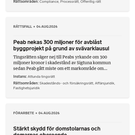
Rättsområden
Compliance
,
Processrätt
,
Offentlig rätt
RÄTTSFALL
04 AUG 2026
Peab nekas 300 miljoner för avblåst
byggprojekt på grund av svävarklausul
Tingsrätten säger nej till Peabs yrkande om 300
miljoner kronor i skadestånd av Sigtuna kommun
sedan Peab gått miste om ett markområde om...
Instans
Attunda tingsrätt
Rättsområden
Skadestånds- och försäkringsrätt
,
Affärsjuridik
,
Fastighetsjuridik
FÖRARBETE
04 AUG 2026
Stärkt skydd för domstolarnas och