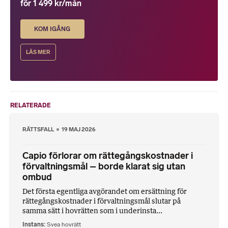
för 1 499 kr/mån
KOM IGÅNG
LÄS MER
RELATERADE
RÄTTSFALL
19 MAJ 2026
Capio förlorar om rättegångskostnader i
förvaltningsmål – borde klarat sig utan
ombud
Det första egentliga avgörandet om ersättning för
rättegångskostnader i förvaltningsmål slutar på
samma sätt i hovrätten som i underinsta...
Instans
Svea hovrätt