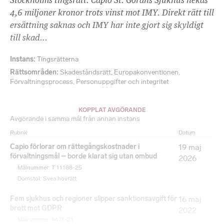
Stockholms tingsrätt. Capio St. Görans Sjukhus nekas
4,6 miljoner kronor trots vinst mot IMY. Direkt rätt till
ersättning saknas och IMY har inte gjort sig skyldigt
till skad...
Instans
Tingsrätterna
Rättsområden
Skadeståndsrätt
,
Europakonventionen
,
Förvaltningsprocess
,
Personuppgifter och integritet
KOPPLAT AVGÖRANDE
Avgörande i samma mål från annan instans
Rubrik
Datum
Capio förlorar om rättegångskostnader i
19 maj
förvaltningsmål – borde klarat sig utan ombud
2026
Målnummer: T 11188-25
Domstol: Svea hovrätt
Fem sjukhus och regioner slipper sanktionsavgift för
16 maj
brott mot GDPR
2022
Målnummer: 4471-21