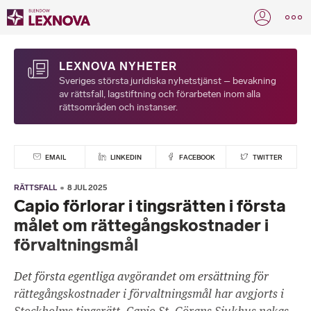
LEXNOVA NYHETER
Sveriges största juridiska nyhetstjänst – bevakning
av rättsfall, lagstiftning och förarbeten inom alla
rättsområden och instanser.
EMAIL
LINKEDIN
FACEBOOK
TWITTER
RÄTTSFALL
8 JUL 2025
Capio förlorar i tingsrätten i första
målet om rättegångskostnader i
förvaltningsmål
Det första egentliga avgörandet om ersättning för
rättegångskostnader i förvaltningsmål har avgjorts i