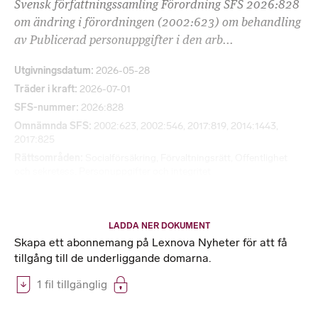
Svensk författningssamling Förordning SFS 2026:828
om ändring i förordningen (2002:623) om behandling
av Publicerad personuppgifter i den arb...
Utgivningsdatum
2026-05-28
Träder i kraft
2026-07-01
SFS-nummer
2026:828
Omnämnda SFS
2002:623, 2002:546, 2017:819, 2014:1443,
2017:825
Rättsområden
Socialförsäkring
,
Förvaltningsrätt
,
Offentlighet
och sekretess
,
Personuppgifter och integritet
LADDA NER DOKUMENT
Skapa ett abonnemang på Lexnova Nyheter för att få
tillgång till de underliggande domarna.
1 fil tillgänglig