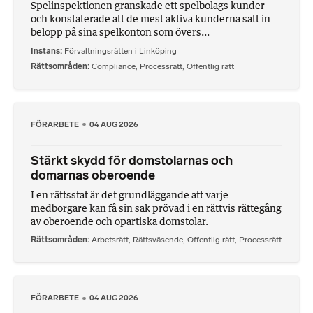
Spelinspektionen granskade ett spelbolags kunder
och konstaterade att de mest aktiva kunderna satt in
belopp på sina spelkonton som övers...
Instans
Förvaltningsrätten i Linköping
Rättsområden
Compliance
,
Processrätt
,
Offentlig rätt
FÖRARBETE
04 AUG 2026
Stärkt skydd för domstolarnas och
domarnas oberoende
I en rättsstat är det grundläggande att varje
medborgare kan få sin sak prövad i en rättvis rättegång
av oberoende och opartiska domstolar.
Rättsområden
Arbetsrätt
,
Rättsväsende
,
Offentlig rätt
,
Processrätt
FÖRARBETE
04 AUG 2026