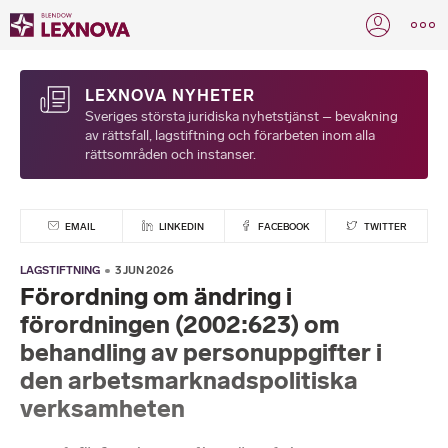
LEXNOVA NYHETER
Sveriges största juridiska nyhetstjänst – bevakning
av rättsfall, lagstiftning och förarbeten inom alla
rättsområden och instanser.
EMAIL
LINKEDIN
FACEBOOK
TWITTER
LAGSTIFTNING
3 JUN 2026
Förordning om ändring i
förordningen (2002:623) om
behandling av personuppgifter i
den arbetsmarknadspolitiska
verksamheten