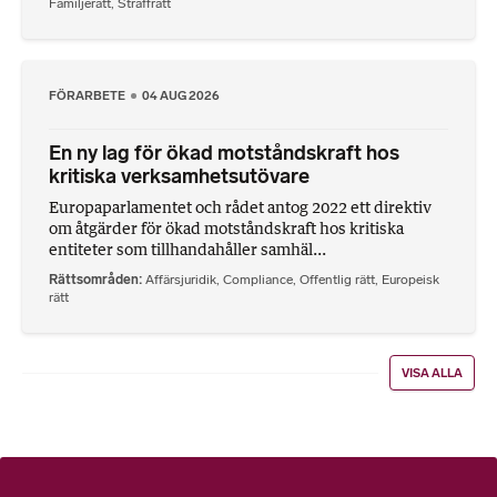
Familjerätt
,
Straffrätt
FÖRARBETE
04 AUG 2026
En ny lag för ökad motståndskraft hos
kritiska verksamhetsutövare
Europaparlamentet och rådet antog 2022 ett direktiv
om åtgärder för ökad motståndskraft hos kritiska
entiteter som tillhandahåller samhäl...
Rättsområden
Affärsjuridik
,
Compliance
,
Offentlig rätt
,
Europeisk
rätt
VISA ALLA