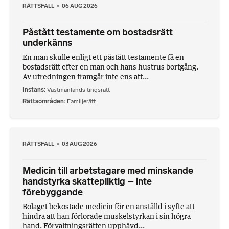
RÄTTSFALL
06 AUG 2026
Påstått testamente om bostadsrätt
underkänns
En man skulle enligt ett påstått testamente få en
bostadsrätt efter en man och hans hustrus bortgång.
Av utredningen framgår inte ens att...
Instans
Västmanlands tingsrätt
Rättsområden
Familjerätt
RÄTTSFALL
03 AUG 2026
Medicin till arbetstagare med minskande
handstyrka skattepliktig – inte
förebyggande
Bolaget bekostade medicin för en anställd i syfte att
hindra att han förlorade muskelstyrkan i sin högra
hand. Förvaltningsrätten upphävd...