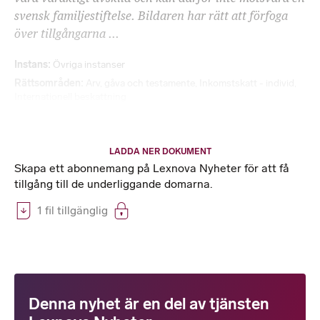
svensk familjestiftelse. Bildaren har rätt att förfoga
över tillgångarna ...
Instans
Övriga instanser
Rättsområden
Arv, gåva och testamente
,
Inkomstskatt - individ
,
Internationell beskattning
LADDA NER DOKUMENT
Skapa ett abonnemang på Lexnova Nyheter för att få
tillgång till de underliggande domarna.
1 fil tillgänglig
Denna nyhet är en del av tjänsten