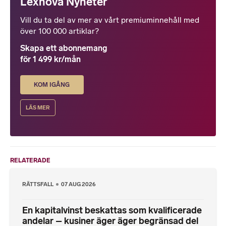
Lexnova Nyheter
Vill du ta del av mer av vårt premiuminnehåll med
över 100 000 artiklar?
Skapa ett abonnemang
för 1 499 kr/mån
KOM IGÅNG
LÄS MER
RELATERADE
RÄTTSFALL
07 AUG 2026
En kapitalvinst beskattas som kvalificerade
andelar – kusiner äger äger begränsad del