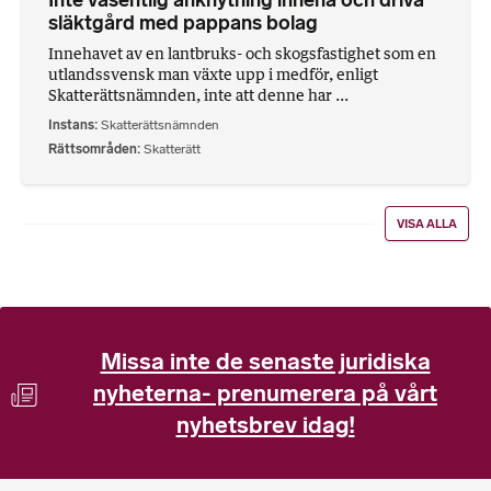
Inte väsentlig anknytning inneha och driva
släktgård med pappans bolag
Innehavet av en lantbruks- och skogsfastighet som en
utlandssvensk man växte upp i medför, enligt
Skatterättsnämnden, inte att denne har ...
Instans
Skatterättsnämnden
Rättsområden
Skatterätt
VISA ALLA
Missa inte de senaste juridiska
nyheterna- prenumerera på vårt
nyhetsbrev idag!