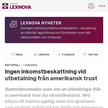
LEXNOVA NYHETER
Sveriges största juridiska nyhetstjänst – bevakning
av rättsfall, lagstiftning och förarbeten inom alla
rättsområden och instanser.
EMAIL
LINKEDIN
FACEBOOK
TWITTER
RÄTTSFALL
1 JUN 2026
Ingen inkomstbeskattning vid
utbetalning från amerikansk trust
Skatterättsnämnden anser inte att utbetalningar från
en amerikansk trust ska inkomstbeskattas. Med
hänsyn till trustens upplägg anses inte egendomen
vara varaktigt avskild och kan därför inte motsvara en