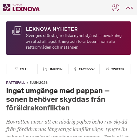
LEXNOVA NYHETER
Sveriges största juridiska nyhetstjänst – bevakning
av rättsfall, lagstiftning och förarbeten inom alla
rättsområden och instanser.
EMAIL
LINKEDIN
FACEBOOK
TWITTER
RÄTTSFALL
5 JUN 2026
Inget umgänge med pappan –
sonen behöver skyddas från
föräldrakonflikten
Hovrätten anser att en nioårig pojkes behov av skydd
från föräldrarnas långvariga konflikt väger tyngre än