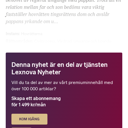
behovet av reglerat umgänge med pappan. Trots att en
relation mellan far och son bedöms vara viktig
fastställer hovrätten tingsrättens dom och avslår
pappans yrkande om u...
Instans
Hovrätterna
Rättsområden
Civilprocess
,
Vårdnad, umgänge och boende
Denna nyhet är en del av tjänsten
Lexnova Nyheter
Vill du ta del av mer av vårt premiuminnehåll med
över 100 000 artiklar?
Skapa ett abonnemang
för 1 499 kr/mån
KOM IGÅNG