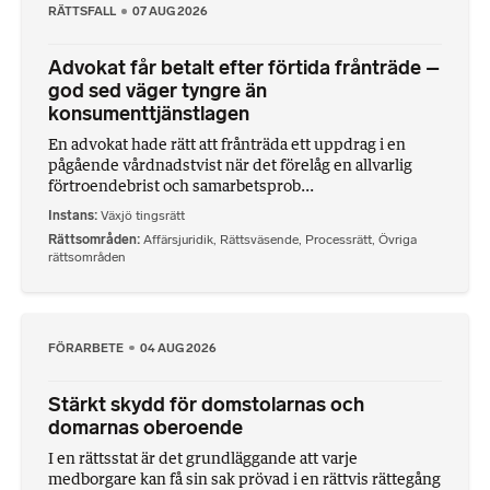
RÄTTSFALL
07 AUG 2026
Advokat får betalt efter förtida frånträde –
god sed väger tyngre än
konsumenttjänstlagen
En advokat hade rätt att frånträda ett uppdrag i en
pågående vårdnadstvist när det förelåg en allvarlig
förtroendebrist och samarbetsprob...
Instans
Växjö tingsrätt
Rättsområden
Affärsjuridik
,
Rättsväsende
,
Processrätt
,
Övriga
rättsområden
FÖRARBETE
04 AUG 2026
Stärkt skydd för domstolarnas och
domarnas oberoende
I en rättsstat är det grundläggande att varje
medborgare kan få sin sak prövad i en rättvis rättegång