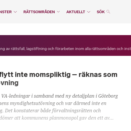
NSTER
RÄTTSOMRÅDEN
AKTUELLT
SÖK
ng av rättsfall, lagstiftning och förarbeten inom alla rättsområden och ins
ytt inte momspliktig – räknas som
vning
av VA-ledningar i samband med ny detaljplan i Göteborg
ens myndighetsutövning och var därmed inte en
. Det konstaterar både förvaltningsrätten och
ömer att kommunens planmonopol gav den ett av...