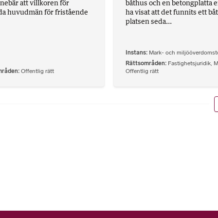
nebär att villkoren för
båthus och en betongplatta ef
da huvudmän för fristående
ha visat att det funnits ett b
platsen seda...
Instans
Mark- och miljööverdomst
Rättsområden
Fastighetsjuridik
,
M
mråden
Offentlig rätt
Offentlig rätt