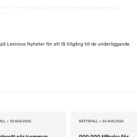
drätt
,
Övrig affärsjuridik
,
Övrig fastighetsjuridik
,
Mervärdesskatt
,
yggnadsfrågor
 Lexnova Nyheter för att få tillgång till de underliggande
ALL
05 AUG 2026
RÄTTSFALL
04 AUG 2026