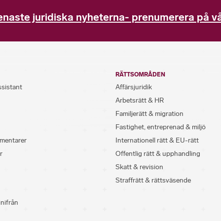
enaste juridiska nyheterna- prenumerera på vå
RÄTTSOMRÅDEN
ssistant
Affärsjuridik
Arbetsrätt & HR
Familjerätt & migration
Fastighet, entreprenad & miljö
mentarer
Internationell rätt & EU-rätt
r
Offentlig rätt & upphandling
Skatt & revision
Straffrätt & rättsväsende
inifrån