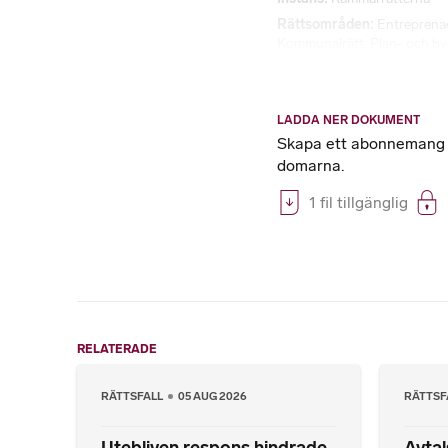
Rättsområden
Entreprena
Kommunalrätt
,
Plan- och b
LADDA NER DOKUMENT
Skapa ett abonnemang på
domarna.
1 fil tillgänglig
RELATERADE
RÄTTSFALL
05 AUG 2026
RÄTTSF