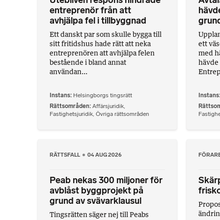
Utebliven respons hindrade
Avta
entreprenör från att
hävd
avhjälpa fel i tillbyggnad
grund
Ett danskt par som skulle bygga till
Uppla
sitt fritidshus hade rätt att neka
ett väs
entreprenören att avhjälpa felen
med hä
bestående i bland annat
hävde 
användan...
Entrep
Instans
Helsingborgs tingsrätt
Instans
Rättsområden
Affärsjuridik
,
Rättso
Fastighetsjuridik
,
Övriga rättsområden
Fastighe
RÄTTSFALL
04 AUG 2026
FÖRAR
Peab nekas 300 miljoner för
Skärp
avblåst byggprojekt på
frisk
grund av svävarklausul
Proposi
ändrin
Tingsrätten säger nej till Peabs