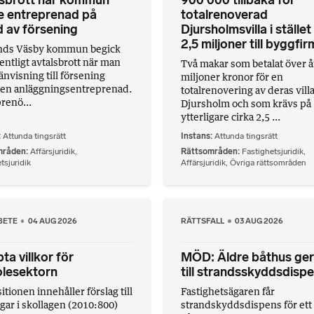
lsbrott när kommun
900 000 tillbaka för
e entreprenad på
totalrenoverad
 av försening
Djursholmsvilla i stället
2,5 miljoner till byggfi
nds Väsby kommun begick
entligt avtalsbrott när man
Två makar som betalat över å
nvisning till försening
miljoner kronor för en
en anläggningsentreprenad.
totalrenovering av deras villa
renö...
Djursholm och som krävs på
ytterligare cirka 2,5 ...
Attunda tingsrätt
Instans
Attunda tingsrätt
mråden
Affärsjuridik
,
Rättsområden
Fastighetsjuridik
,
tsjuridik
Affärsjuridik
,
Övriga rättsområden
BETE
04 AUG 2026
RÄTTSFALL
03 AUG 2026
ta villkor för
MÖD: Äldre båthus ger
olesektorn
till strandsskyddsdisp
tionen innehåller förslag till
Fastighetsägaren får
gar i skollagen (2010:800)
strandskyddsdispens för ett