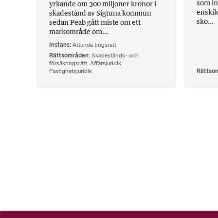
som in
yrkande om 300 miljoner kronor i
enskil
skadestånd av Sigtuna kommun
sko...
sedan Peab gått miste om ett
markområde om...
Instans
Attunda tingsrätt
Rättsområden
Skadestånds- och
försäkringsrätt
,
Affärsjuridik
,
Fastighetsjuridik
Rättso