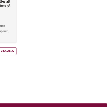
ter att
åthus på
olen
iljörätt
,
VISA ALLA