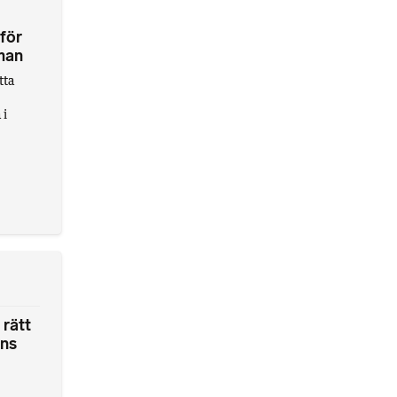
 för
rman
tta
 i
 rätt
ens