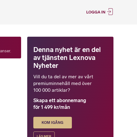
LOGGA IN
Denna nyhet är en del
tanser.
av tjänsten Lexnova
Nyheter
Vill du ta del av mer av vårt
premiuminnehåll med över
100 000 artiklar?
Skapa ett abonnemang
för 1 499 kr/mån
KOM IGÅNG
LÄS MER