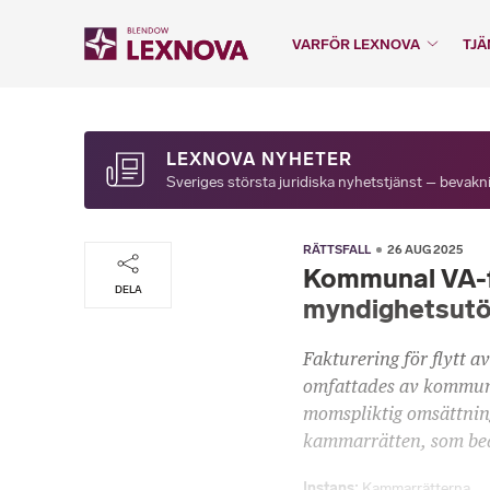
VARFÖR LEXNOVA
TJÄ
LEXNOVA NYHETER
Sveriges största juridiska nyhetstjänst – bevakni
RÄTTSFALL
26 AUG 2025
Kommunal VA-fl
DELA
myndighetsutö
Fakturering för flytt 
omfattades av kommun
momspliktig omsättning
kammarrätten, som bed
Instans
Kammarrätterna