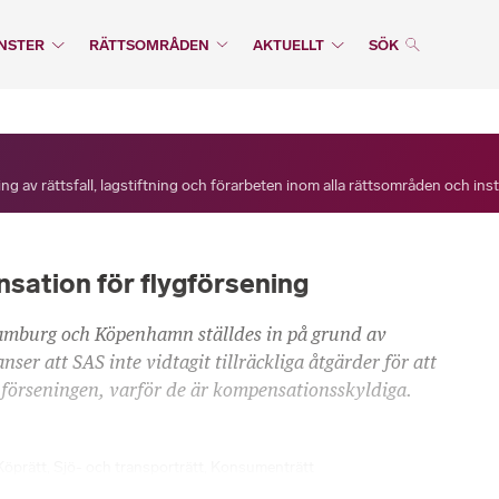
NSTER
RÄTTSOMRÅDEN
AKTUELLT
SÖK
ng av rättsfall, lagstiftning och förarbeten inom alla rättsområden och ins
nsation för flygförsening
amburg och Köpenhamn ställdes in på grund av
ser att SAS inte vidtagit tillräckliga åtgärder för att
förseningen, varför de är kompensationsskyldiga.
Köprätt
,
Sjö- och transporträtt
,
Konsumenträtt