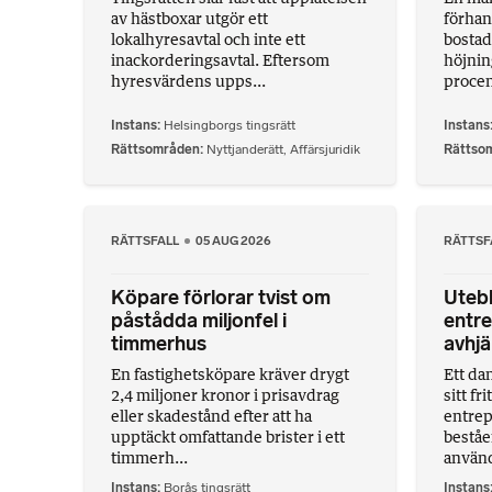
av hästboxar utgör ett
förhan
lokalhyresavtal och inte ett
bostad
inackorderingsavtal. Eftersom
höjnin
hyresvärdens upps...
procent
Instans
Helsingborgs tingsrätt
Instans
Rättsområden
Nyttjanderätt
,
Affärsjuridik
Rättso
RÄTTSFALL
05 AUG 2026
RÄTTSF
Köpare förlorar tvist om
Utebl
påstådda miljonfel i
entre
timmerhus
avhjä
En fastighetsköpare kräver drygt
Ett dan
2,4 miljoner kronor i prisavdrag
sitt fr
eller skadestånd efter att ha
entrep
upptäckt omfattande brister i ett
beståe
timmerh...
använd
Instans
Borås tingsrätt
Instans