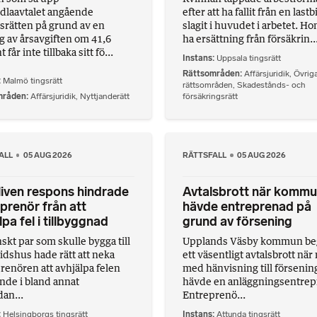
dlaavtalet angående
efter att ha fallit från en lastb
srätten på grund av en
slagit i huvudet i arbetet. Hon
g av årsavgiften om 41,6
ha ersättning från försäkrin..
 får inte tillbaka sitt fö...
Instans
Uppsala tingsrätt
Rättsområden
Affärsjuridik
,
Övrig
Malmö tingsrätt
rättsområden
,
Skadestånds- och
mråden
Affärsjuridik
,
Nyttjanderätt
försäkringsrätt
ALL
05 AUG 2026
RÄTTSFALL
05 AUG 2026
iven respons hindrade
Avtalsbrott när komm
prenör från att
hävde entreprenad på
lpa fel i tillbyggnad
grund av försening
skt par som skulle bygga till
Upplands Väsby kommun be
itidshus hade rätt att neka
ett väsentligt avtalsbrott nä
renören att avhjälpa felen
med hänvisning till försenin
nde i bland annat
hävde en anläggningsentrep
an...
Entreprenö...
Helsingborgs tingsrätt
Instans
Attunda tingsrätt