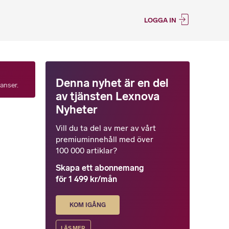
LOGGA IN
Denna nyhet är en del
tanser.
av tjänsten Lexnova
Nyheter
Vill du ta del av mer av vårt
premiuminnehåll med över
100 000 artiklar?
Skapa ett abonnemang
för 1 499 kr/mån
KOM IGÅNG
LÄS MER