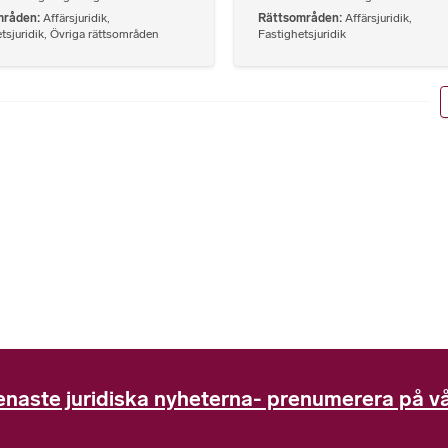
mråden
Affärsjuridik
,
Rättsområden
Affärsjuridik
,
tsjuridik
,
Övriga rättsområden
Fastighetsjuridik
enaste juridiska nyheterna- prenumerera på vå