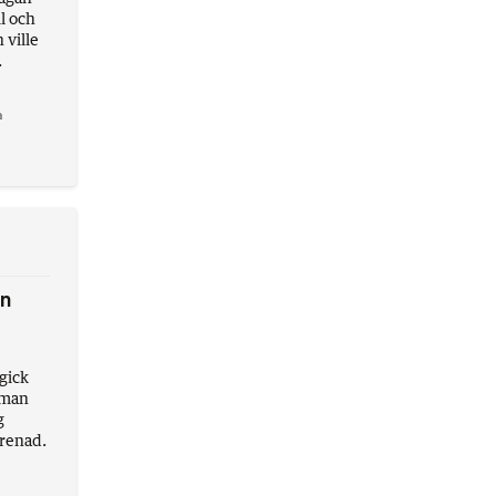
il och
 ville
.
a
un
gick
r man
g
renad.