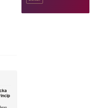
ycka
rincip
ågan