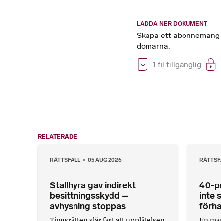
LADDA NER DOKUMENT
Skapa ett abonnemang på
domarna.
1 fil tillgänglig
RELATERADE
RÄTTSFALL
05 AUG 2026
RÄTTSF
Stallhyra gav indirekt
40-pr
besittningsskydd –
inte 
avhysning stoppas
förha
Tingsrätten slår fast att upplåtelsen
En ma