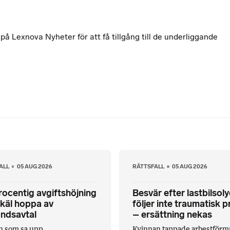
 Lexnova Nyheter för att få tillgång till de underliggande
ALL
05 AUG 2026
RÄTTSFALL
05 AUG 2026
ocentig avgiftshöjning
Besvär efter lastbilsol
skäl hoppa av
följer inte traumatisk p
ndsavtal
– ersättning nekas
n som sa upp
Kvinnan tappade arbestförm