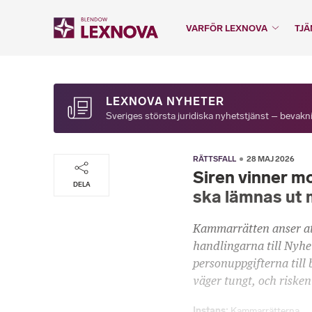
VARFÖR LEXNOVA
TJÄ
LEXNOVA NYHETER
Sveriges största juridiska nyhetstjänst – bevakni
RÄTTSFALL
28 MAJ 2026
Siren vinner m
DELA
ska lämnas ut 
Kammarrätten anser at
handlingarna till Nyhe
personuppgifterna till
väger tungt, och risken
Instans
Kammarrätterna