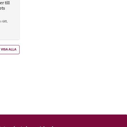
 till
ets
 rätt
,
VISA ALLA