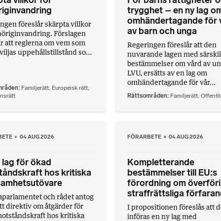
ta villkor för
För barns rättigheter 
iginvandring
trygghet – en ny lag o
omhändertagande för 
ngen föreslår skärpta villkor
av barn och unga
höriginvandring. Förslagen
r att reglerna om vem som
Regeringen föreslår att den
iljas uppehållstillstånd so...
nuvarande lagen med särski
bestämmelser om vård av un
LVU, ersätts av en lag om
omhändertagande för vår...
mråden
Familjerätt
,
Europeisk rätt
,
nsrätt
Rättsområden
Familjerätt
,
Offentli
BETE
04 AUG 2026
FÖRARBETE
04 AUG 2026
 lag för ökad
Kompletterande
åndskraft hos kritiska
bestämmelser till EU:s
samhetsutövare
förordning om överföri
straffrättsliga förfara
parlamentet och rådet antog
tt direktiv om åtgärder för
I propositionen föreslås att d
otståndskraft hos kritiska
införas en ny lag med