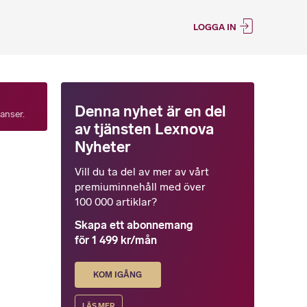
LOGGA IN
Denna nyhet är en del
tanser.
av tjänsten Lexnova
Nyheter
Vill du ta del av mer av vårt
premiuminnehåll med över
100 000 artiklar?
Skapa ett abonnemang
för 1 499 kr/mån
KOM IGÅNG
LÄS MER