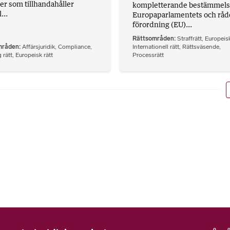
ter som tillhandahåller
kompletterande bestämmelser
...
Europaparlamentets och råd
förordning (EU)...
Rättsområden
Straffrätt
,
Europeisk
mråden
Affärsjuridik
,
Compliance
,
Internationell rätt
,
Rättsväsende
,
 rätt
,
Europeisk rätt
Processrätt