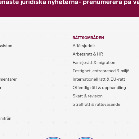
enaste juridiska nyheterna- prenumerera på vå
RÄTTSOMRÅDEN
ssistant
Affärsjuridik
Arbetsrätt & HR
Familjerätt & migration
Fastighet, entreprenad & miljö
mentarer
Internationell rätt & EU-rätt
r
Offentlig rätt & upphandling
Skatt & revision
Straffrätt & rättsväsende
inifrån