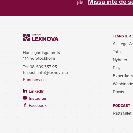
Missa inte de s
TJÄNSTER
AI-Legal A
Total
Humlegårdsgatan 14
114 46 Stockholm
Nyheter
Tel:
08-509 333 93
Play
E-post:
info@lexnova.se
Expertkom
Kundservice
Webbinarie
LinkedIn
Praxis
Instagram
Facebook
PODCAST
Rättsfallet 