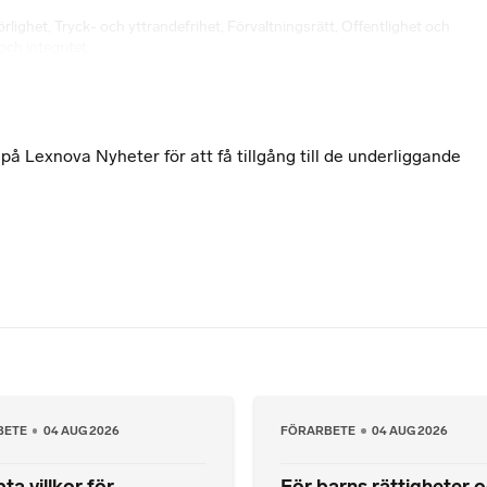
rörlighet
,
Tryck- och yttrandefrihet
,
Förvaltningsrätt
,
Offentlighet och
ch integritet
 Lexnova Nyheter för att få tillgång till de underliggande
BETE
04 AUG 2026
FÖRARBETE
04 AUG 2026