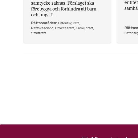
entite
samtycke saknas. Förslaget ska
samhäl
förebygga och förhindra att barn
och unga f...
Rättsområden
Offentlig rätt
,
Rättsväsende
,
Processrätt
,
Familjerätt
,
Rättso
Straffrätt
Offentlig