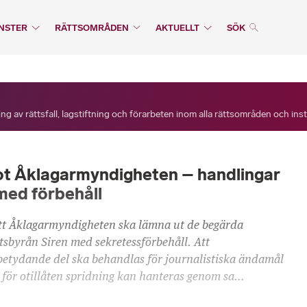
NSTER
RÄTTSOMRÅDEN
AKTUELLT
SÖK
ng av rättsfall, lagstiftning och förarbeten inom alla rättsområden och ins
ot Åklagarmyndigheten – handlingar
med förbehåll
t Åklagarmyndigheten ska lämna ut de begärda
tsbyrån Siren med sekretessförbehåll. Att
 betydande del ska behandlas för journalistiska ändamål
 för otillåten spridning kan hanteras genom sa...