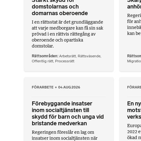
Stärkt skydd för
Skärp
domstolarnas och
anhör
domarnas oberoende
Regeri
för an
I en rättsstat är det grundläggande
innebä
att varje medborgare kan få sin sak
kan bev
prövad i en rättvis rättegång av
oberoende och opartiska
domstolar.
Rättsområden
Arbetsrätt
,
Rättsväsende
,
Rättso
Offentlig rätt
,
Processrätt
Migratio
FÖRARBETE
04 AUG 2026
FÖRAR
Förebyggande insatser
En ny
inom socialtjänsten till
motst
skydd för barn och unga vid
verk
bristande medverkan
Europa
2022 e
Regeringen föreslår en lag om
ökad m
insatser inom socialtjänsten när