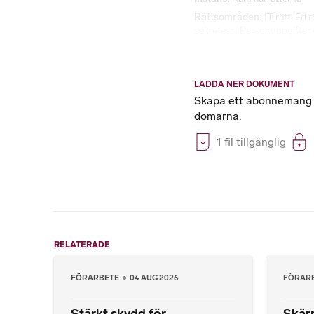
Rättsområden
IT-rätt
,
Fri 
sekretess
,
Personuppgifter o
LADDA NER DOKUMENT
Skapa ett abonnemang på
domarna.
1 fil tillgänglig
RELATERADE
FÖRARBETE
04 AUG 2026
FÖRAR