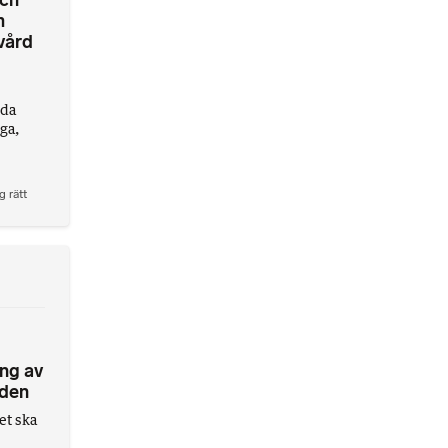
och
m
vård
lda
ga,
g rätt
ng av
nden
et ska