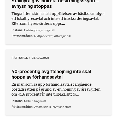
Stallhyra gav indirekt besittningsskydd –
avhysning stoppas
Tingsrätten slår fast att upplåtelsen av hästboxar utgör
ett lokalhyresavtal och inte ett inackorderingsavtal.
Eftersom hyresvärdens upps...
Instans
Helsingborgs tingsrätt
Rättsområden
Nyttjanderätt
,
Affärsjuridik
RÄTTSFALL
05 AUG 2026
40-procentig avgiftshöjning inte skäl
hoppa av förhandsavtal
En man som sa upp förhandlaavtalet angående
bostadsrätten på grund av en höjning av årsavgiften
om 41,6 procent får inte tillbaka sitt fö...
Instans
Malmö tingsrätt
Rättsområden
Affärsjuridik
,
Nyttjanderätt