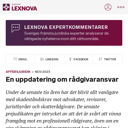
LEXNOVA EXPERTKOMMENTARER
Sveriges främsta juridiska experter analyserar de
viktigaste nyheterna inom ditt rättsområde.
EMAIL
LINKEDIN
FACEBOOK
TWITTER
AFFÄRSJURIDIK
NOV 2023
En uppdatering om rådgivaransvar
Under de senaste tio åren har det blivit allt vanligare
med skadeståndskrav mot advokater, revisorer,
juristbyråer och skatterådgivare. De senaste
prejudikaten ger intrycket av att det är svårt att vinna
framgång mot en professionell rådgivare, även om en