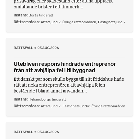
prisavdrag eller skadestånd efter att ha upptäckt
omfattande brister i ett timmerh...
Instans
Borås tingsrätt
Rättsområden
Affärsjuridik
,
Övriga rättsområden
,
Fastighetsjuridik
RÄTTSFALL
05 AUG 2026
Utebliven respons hindrade entreprenör
från att avhjälpa fel i tillbyggnad
Ett danskt par som skulle bygga till sitt fritidshus hade
rätt att neka entreprenören att avhjälpa felen
bestående i bland annat användan...
Instans
Helsingborgs tingsrätt
Rättsområden
Affärsjuridik
,
Fastighetsjuridik
,
Övriga rättsområden
RÄTTSFALL
05 AUG 2026