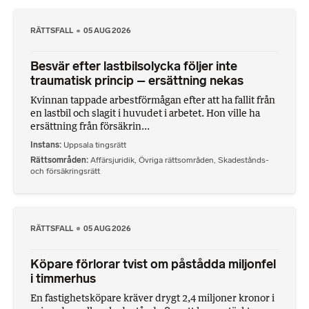
RÄTTSFALL
05 AUG 2026
Besvär efter lastbilsolycka följer inte
traumatisk princip – ersättning nekas
Kvinnan tappade arbestförmågan efter att ha fallit från
en lastbil och slagit i huvudet i arbetet. Hon ville ha
ersättning från försäkrin...
Instans
Uppsala tingsrätt
Rättsområden
Affärsjuridik
,
Övriga rättsområden
,
Skadestånds-
och försäkringsrätt
RÄTTSFALL
05 AUG 2026
Köpare förlorar tvist om påstådda miljonfel
i timmerhus
En fastighetsköpare kräver drygt 2,4 miljoner kronor i