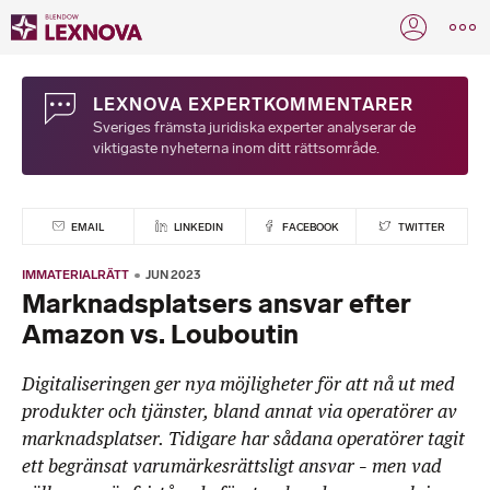
LEXNOVA EXPERTKOMMENTARER
Sveriges främsta juridiska experter analyserar de
viktigaste nyheterna inom ditt rättsområde.
EMAIL
LINKEDIN
FACEBOOK
TWITTER
IMMATERIALRÄTT
JUN 2023
Marknadsplatsers ansvar efter
Amazon vs. Louboutin
Digitaliseringen ger nya möjligheter för att nå ut med
produkter och tjänster, bland annat via operatörer av
marknadsplatser. Tidigare har sådana operatörer tagit
ett begränsat varumärkesrättsligt ansvar – men vad