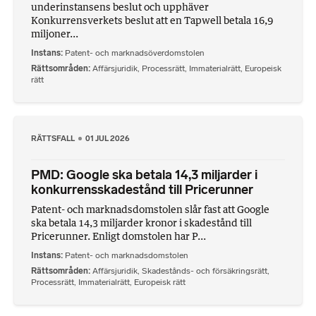
underinstansens beslut och upphäver
Konkurrensverkets beslut att en Tapwell betala 16,9
miljoner...
Instans
Patent- och marknadsöverdomstolen
Rättsområden
Affärsjuridik
,
Processrätt
,
Immaterialrätt
,
Europeisk
rätt
RÄTTSFALL
01 JUL 2026
PMD: Google ska betala 14,3 miljarder i
konkurrensskadestånd till Pricerunner
Patent- och marknadsdomstolen slår fast att Google
ska betala 14,3 miljarder kronor i skadestånd till
Pricerunner. Enligt domstolen har P...
Instans
Patent- och marknadsdomstolen
Rättsområden
Affärsjuridik
,
Skadestånds- och försäkringsrätt
,
Processrätt
,
Immaterialrätt
,
Europeisk rätt