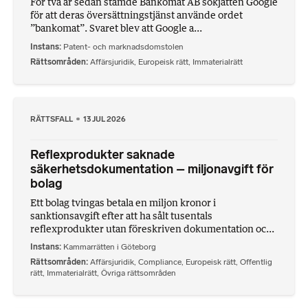
För två år sedan stämde Bankomat AB sökjätten Google
för att deras översättningstjänst använde ordet
”bankomat”. Svaret blev att Google a...
Instans
Patent- och marknadsdomstolen
Rättsområden
Affärsjuridik
,
Europeisk rätt
,
Immaterialrätt
RÄTTSFALL
13 JUL 2026
Reflexprodukter saknade
säkerhetsdokumentation – miljonavgift för
bolag
Ett bolag tvingas betala en miljon kronor i
sanktionsavgift efter att ha sålt tusentals
reflexprodukter utan föreskriven dokumentation oc...
Instans
Kammarrätten i Göteborg
Rättsområden
Affärsjuridik
,
Compliance
,
Europeisk rätt
,
Offentlig
rätt
,
Immaterialrätt
,
Övriga rättsområden