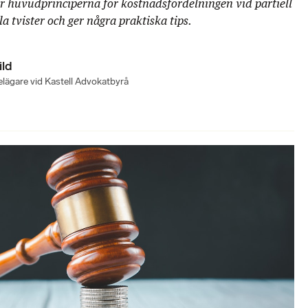
r huvudprinciperna för kostnadsfördelningen vid partiell
 tvister och ger några praktiska tips.
ild
lägare vid Kastell Advokatbyrå