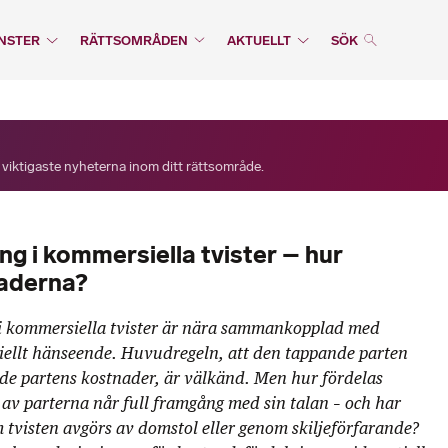
NSTER
RÄTTSOMRÅDEN
AKTUELLT
SÖK
 viktigaste nyheterna inom ditt rättsområde.
ng i kommersiella tvister – hur
naderna?
i kommersiella tvister är nära sammankopplad med
riellt hänseende. Huvudregeln, att den tappande parten
de partens kostnader, är välkänd. Men hur fördelas
av parterna når full framgång med sin talan – och har
 tvisten avgörs av domstol eller genom skiljeförfarande?