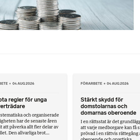
BETE
04 AUG 2026
FÖRARBETE
04 AUG 2026
ta regler för unga
Stärkt skydd för
erträdare
domstolarnas och
domarnas oberoende
stematiska och organiserade
ligheten har de senaste åren
I en rättsstat är det grundlä
att påverka allt fler delar av
att varje medborgare kan få s
et. Den allvarliga brot...
prövad i en rättvis rättegång
oberoende och opartiska