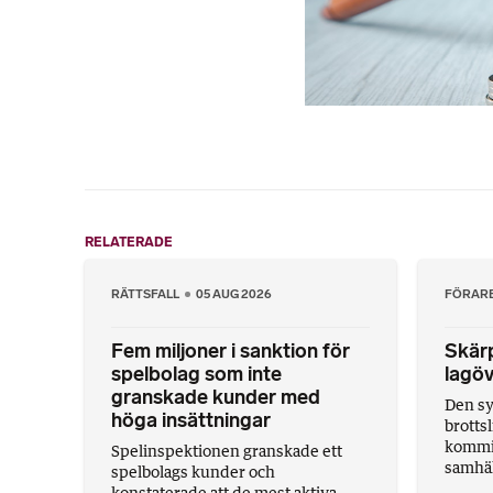
RELATERADE
RÄTTSFALL
05 AUG 2026
FÖRAR
Fem miljoner i sanktion för
Skärp
spelbolag som inte
lagöv
granskade kunder med
Den sy
höga insättningar
brotts
kommit 
Spelinspektionen granskade ett
samhäll
spelbolags kunder och
konstaterade att de mest aktiva