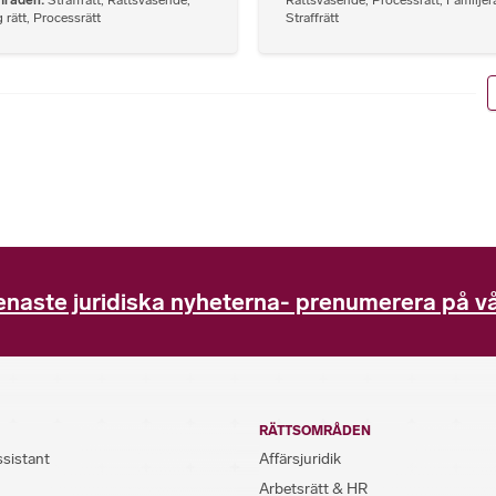
 rätt
,
Processrätt
Straffrätt
enaste juridiska nyheterna- prenumerera på vå
RÄTTSOMRÅDEN
ssistant
Affärsjuridik
Arbetsrätt & HR