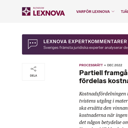
VARFÖR LEXNOVA
TJÄ
LEXNOVA EXPERTKOMMENTARER
Sveriges främsta juridiska experter analyserar de
PROCESSRÄTT
DEC 2022
Partiell framgå
DELA
fördelas kost
Kostnadsfördelningen 
tvistens utgång i mate
ska ersätta den vinnan
kostnaderna när ingen 
det någon betydelse om