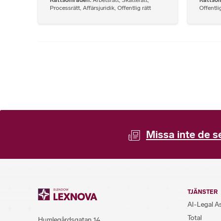
Processrätt
,
Affärsjuridik
,
Offentlig rätt
Offentlig
Missa inte de s
TJÄNSTER
AI-Legal A
Total
Humlegårdsgatan 14