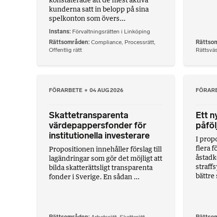
kunderna satt in belopp på sina
spelkonton som övers...
Instans
Förvaltningsrätten i Linköping
Rättsområden
Compliance
,
Processrätt
,
Rättso
Offentlig rätt
Rättsvä
FÖRARBETE
04 AUG 2026
FÖRAR
Skattetransparenta
Ett ny
värdepappersfonder för
påfö
institutionella investerare
I prop
flera f
Propositionen innehåller förslag till
åstadk
lagändringar som gör det möjligt att
straffs
bilda skatterättsligt transparenta
bättre 
fonder i Sverige. En sådan ...
Rättsområden
Arbetsrätt
,
Skatterätt
,
Rättso