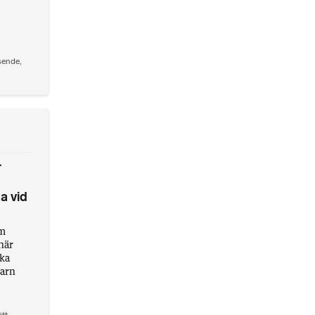
sende
,
r
a vid
om
när
ska
barn
ätt
,