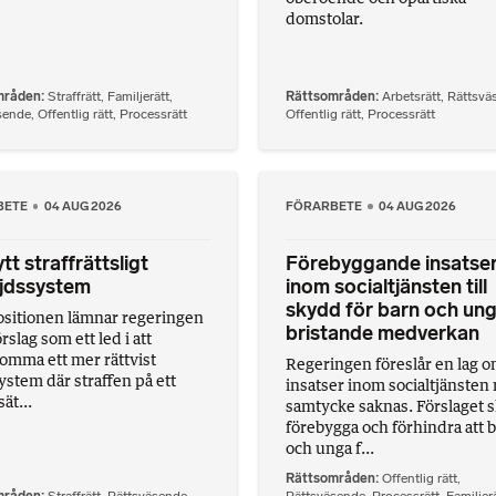
domstolar.
mråden
Straffrätt
,
Familjerätt
,
Rättsområden
Arbetsrätt
,
Rättsvä
sende
,
Offentlig rätt
,
Processrätt
Offentlig rätt
,
Processrätt
BETE
04 AUG 2026
FÖRARBETE
04 AUG 2026
tt straffrättsligt
Förebyggande insatse
ljdssystem
inom socialtjänsten till
skydd för barn och ung
ositionen lämnar regeringen
bristande medverkan
örslag som ett led i att
omma ett mer rättvist
Regeringen föreslår en lag 
ystem där straffen på ett
insatser inom socialtjänsten 
sät...
samtycke saknas. Förslaget 
förebygga och förhindra att 
och unga f...
Rättsområden
Offentlig rätt
,
mråden
Straffrätt
,
Rättsväsende
,
Rättsväsende
,
Processrätt
,
Familjer