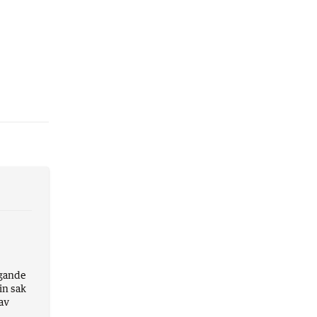
ggande
in sak
 av