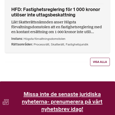
HFD: Fastighetsreglering för 1 000 kronor
utlöser inte uttagsbeskattning
Likt Skatterättsnämnden anser Högsta
förvaltningsdomstolen att en fastighetsreglering med
en kontant ersättning om 1 000 kronor inte utlö...
Instans
Högsta förvaltningsdomstolen
Rättsområden
Processrätt
,
Skatterätt
,
Fastighetsjuridik
VISA ALLA
Missa inte de senaste juridiska
nyheterna- prenumerera på vårt
nyhetsbrev idag!