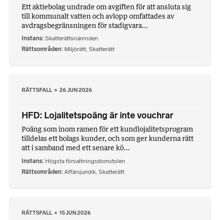
Ett aktiebolag undrade om avgiften för att ansluta sig
till kommunalt vatten och avlopp omfattades av
avdragsbegränsningen för stadigvara...
Instans
Skatterättsnämnden
Rättsområden
Miljörätt
,
Skatterätt
RÄTTSFALL
26 JUN 2026
HFD: Lojalitetspoäng är inte vouchrar
Poäng som inom ramen för ett kundlojalitetsprogram
tilldelas ett bolags kunder, och som ger kunderna rätt
att i samband med ett senare kö...
Instans
Högsta förvaltningsdomstolen
Rättsområden
Affärsjuridik
,
Skatterätt
RÄTTSFALL
15 JUN 2026