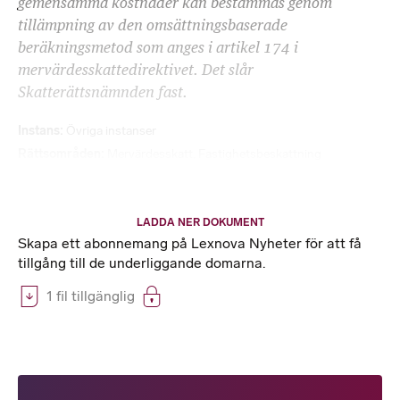
gemensamma kostnader kan bestämmas genom
tillämpning av den omsättningsbaserade
beräkningsmetod som anges i artikel 174 i
mervärdesskattedirektivet. Det slår
Skatterättsnämnden fast.
Instans
Övriga instanser
Rättsområden
Mervärdesskatt
,
Fastighetsbeskattning
LADDA NER DOKUMENT
Skapa ett abonnemang på Lexnova Nyheter för att få
tillgång till de underliggande domarna.
1 fil tillgänglig