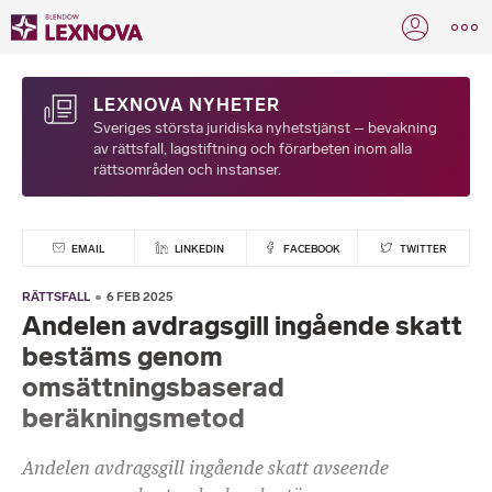
LEXNOVA NYHETER
Sveriges största juridiska nyhetstjänst – bevakning
av rättsfall, lagstiftning och förarbeten inom alla
rättsområden och instanser.
EMAIL
LINKEDIN
FACEBOOK
TWITTER
RÄTTSFALL
6 FEB 2025
Andelen avdragsgill ingående skatt
bestäms genom
omsättningsbaserad
beräkningsmetod
Andelen avdragsgill ingående skatt avseende