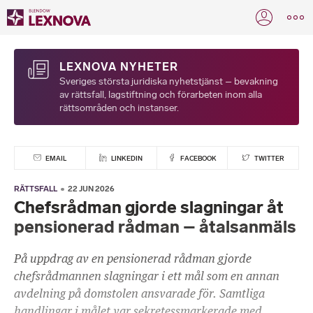
LEXNOVA NYHETER
Sveriges största juridiska nyhetstjänst – bevakning
av rättsfall, lagstiftning och förarbeten inom alla
rättsområden och instanser.
EMAIL
LINKEDIN
FACEBOOK
TWITTER
RÄTTSFALL
22 JUN 2026
Chefsrådman gjorde slagningar åt
pensionerad rådman – åtalsanmäls
På uppdrag av en pensionerad rådman gjorde
chefsrådmannen slagningar i ett mål som en annan
avdelning på domstolen ansvarade för. Samtliga
handlingar i målet var sekretessmarkerade med