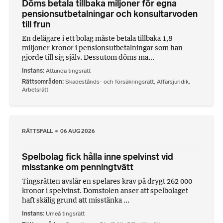
Döms betala tillbaka miljoner för egna
pensionsutbetalningar och konsultarvoden
till frun
En delägare i ett bolag måste betala tillbaka 1,8
miljoner kronor i pensionsutbetalningar som han
gjorde till sig själv. Dessutom döms ma...
Instans
Attunda tingsrätt
Rättsområden
Skadestånds- och försäkringsrätt
,
Affärsjuridik
,
Arbetsrätt
RÄTTSFALL
06 AUG 2026
Spelbolag fick hålla inne spelvinst vid
misstanke om penningtvätt
Tingsrätten avslår en spelares krav på drygt 262 000
kronor i spelvinst. Domstolen anser att spelbolaget
haft skälig grund att misstänka ...
Instans
Umeå tingsrätt