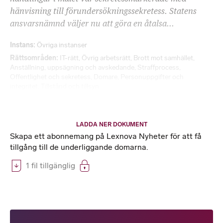
hänvisning till förundersökningssekretess. Statens
ansvarsnämnd väljer nu att göra en åtalsa...
Instans
Övriga instanser
Rättsområden
IT-rätt
,
Övrig arbetsrätt
,
Brott mot samhället
,
Anställning, uppsägning och avskedande
,
Straffprocess
,
Offentlighet och sekretess
,
Domare
,
Personuppgifter och
integritet
,
Tillstånd och tillsyn
LADDA NER DOKUMENT
Skapa ett abonnemang på Lexnova Nyheter för att få
tillgång till de underliggande domarna.
1 fil tillgänglig