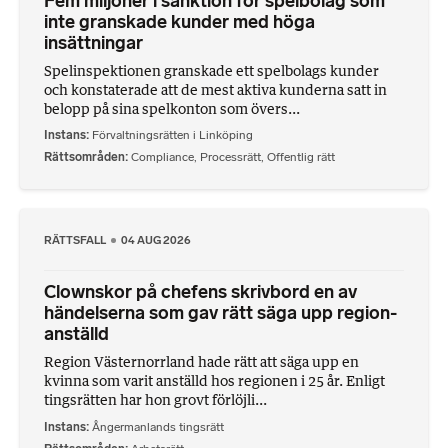
Fem miljoner i sanktion för spelbolag som
inte granskade kunder med höga
insättningar
Spelinspektionen granskade ett spelbolags kunder
och konstaterade att de mest aktiva kunderna satt in
belopp på sina spelkonton som övers...
Instans
Förvaltningsrätten i Linköping
Rättsområden
Compliance
,
Processrätt
,
Offentlig rätt
RÄTTSFALL
04 AUG 2026
Clownskor på chefens skrivbord en av
händelserna som gav rätt säga upp region-
anställd
Region Västernorrland hade rätt att säga upp en
kvinna som varit anställd hos regionen i 25 år. Enligt
tingsrätten har hon grovt förlöjli...
Instans
Ångermanlands tingsrätt