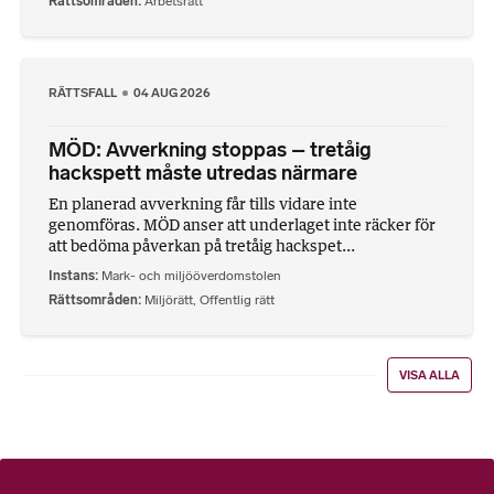
Rättsområden
Arbetsrätt
RÄTTSFALL
04 AUG 2026
MÖD: Avverkning stoppas – tretåig
hackspett måste utredas närmare
En planerad avverkning får tills vidare inte
genomföras. MÖD anser att underlaget inte räcker för
att bedöma påverkan på tretåig hackspet...
Instans
Mark- och miljööverdomstolen
Rättsområden
Miljörätt
,
Offentlig rätt
VISA ALLA