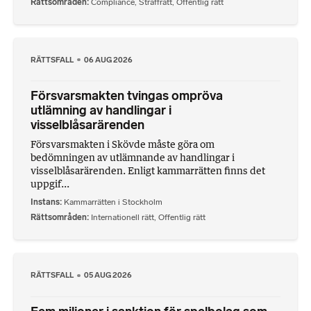
Rättsområden
Compliance
,
Straffrätt
,
Offentlig rätt
RÄTTSFALL
06 AUG 2026
Försvarsmakten tvingas ompröva
utlämning av handlingar i
visselblåsarärenden
Försvarsmakten i Skövde måste göra om
bedömningen av utlämnande av handlingar i
visselblåsarärenden. Enligt kammarrätten finns det
uppgif...
Instans
Kammarrätten i Stockholm
Rättsområden
Internationell rätt
,
Offentlig rätt
RÄTTSFALL
05 AUG 2026