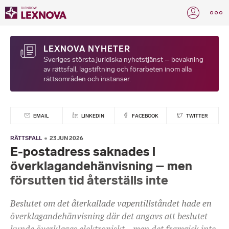
LEXNOVA NYHETER
Sveriges största juridiska nyhetstjänst – bevakning
av rättsfall, lagstiftning och förarbeten inom alla
rättsområden och instanser.
EMAIL
LINKEDIN
FACEBOOK
TWITTER
RÄTTSFALL
23 JUN 2026
E-postadress saknades i
överklagandehänvisning – men
försutten tid återställs inte
Beslutet om det återkallade vapentillståndet hade en
överklagandehänvisning där det angavs att beslutet