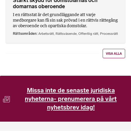
Stärkt skydd för domstolarnas och
domarnas oberoende
I en rättsstat är det grundläggande att varje
medborgare kan få sin sak prövad i en rättvis rättegång
av oberoende och opartiska domstolar.
Rättsområden
Arbetsrätt
,
Rättsväsende
,
Offentlig rätt
,
Processrätt
VISA ALLA
Missa inte de senaste juridiska
nyheterna- prenumerera på vårt
nyhetsbrev idag!