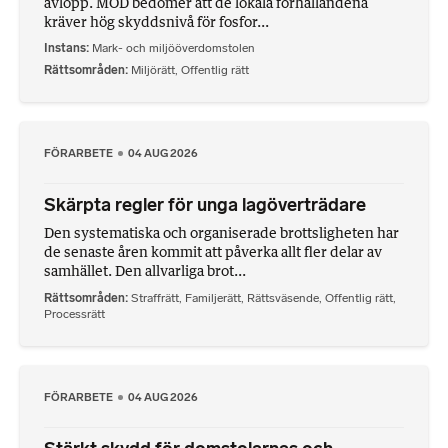
avlopp. MÖD bedömer att de lokala förhållandena
kräver hög skyddsnivå för fosfor...
Instans
Mark- och miljööverdomstolen
Rättsområden
Miljörätt
,
Offentlig rätt
FÖRARBETE
04 AUG 2026
Skärpta regler för unga lagöverträdare
Den systematiska och organiserade brottsligheten har
de senaste åren kommit att påverka allt fler delar av
samhället. Den allvarliga brot...
Rättsområden
Straffrätt
,
Familjerätt
,
Rättsväsende
,
Offentlig rätt
,
Processrätt
FÖRARBETE
04 AUG 2026