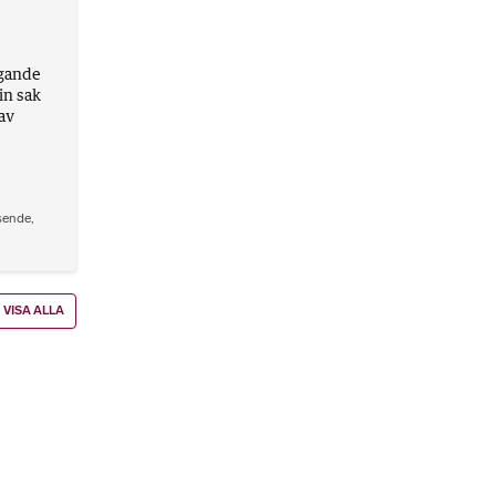
ggande
in sak
 av
sende
,
VISA ALLA