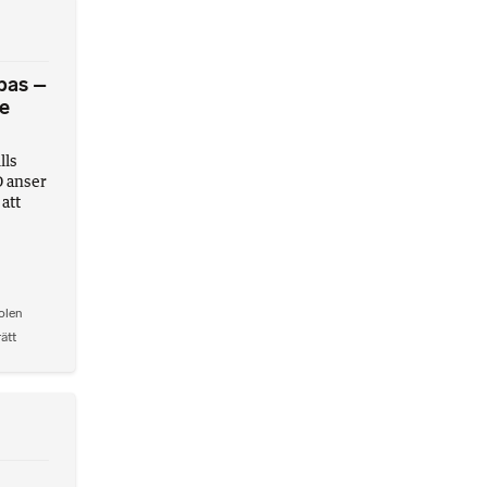
pas –
te
lls
D anser
 att
olen
rätt