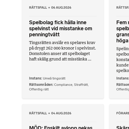
RÄTTSFALL
06 AUG 2026
RÄTTSF
Spelbolag fick hålla inne
Fem m
spelvinst vid misstanke om
spelb
penningtvätt
gran
höga 
Tingsrätten avslår en spelares krav
på drygt 262 000 kronor i spelvinst.
Spelin
Domstolen anser att spelbolaget
spelbo
haft skälig grund att misstänka ...
konsta
kunder
spelko
Instans
Umeå tingsrätt
Instans
Rättsområden
Compliance
,
Straffrätt
,
Rättso
Offentlig rätt
Offentlig
RÄTTSFALL
04 AUG 2026
FÖRAR
MÖD: Enskilt avlopp nekas
Skärp