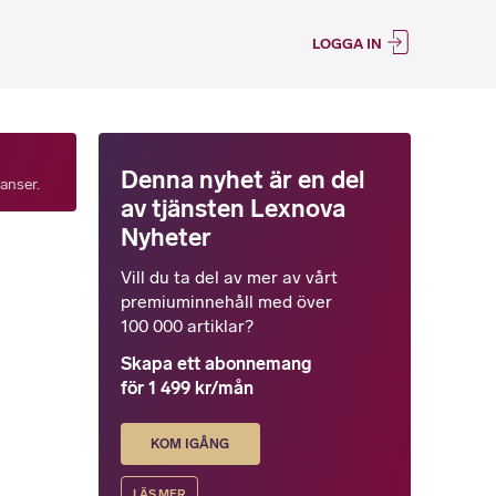
LOGGA IN
Denna nyhet är en del
tanser.
av tjänsten Lexnova
Nyheter
Vill du ta del av mer av vårt
premiuminnehåll med över
100 000 artiklar?
Skapa ett abonnemang
för 1 499 kr/mån
KOM IGÅNG
LÄS MER