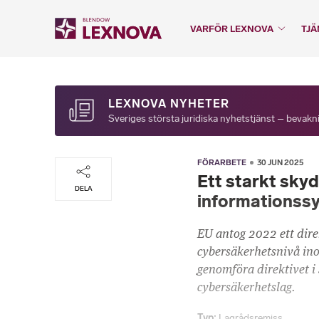
VARFÖR LEXNOVA
TJÄ
LEXNOVA NYHETER
Sveriges största juridiska nyhetstjänst – bevakni
FÖRARBETE
30 JUN 2025
Ett starkt sky
DELA
informationssy
EU antog 2022 ett dir
cybersäkerhetsnivå inom
genomföra direktivet i 
cybersäkerhetslag.
Typ
Lagrådsremiss