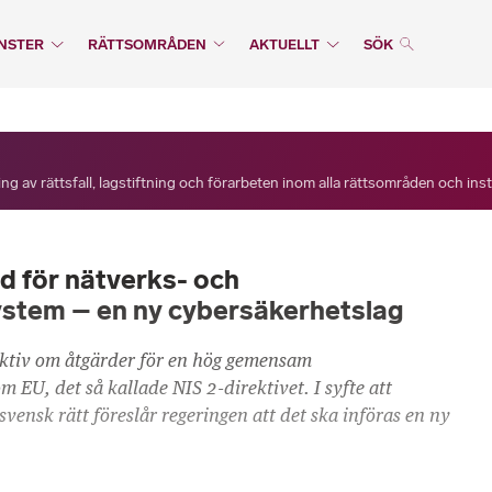
NSTER
RÄTTSOMRÅDEN
AKTUELLT
SÖK
ng av rättsfall, lagstiftning och förarbeten inom alla rättsområden och ins
dd för nätverks- och
stem – en ny cybersäkerhetslag
ektiv om åtgärder för en hög gemensam
 EU, det så kallade NIS 2-direktivet. I syfte att
svensk rätt föreslår regeringen att det ska införas en ny