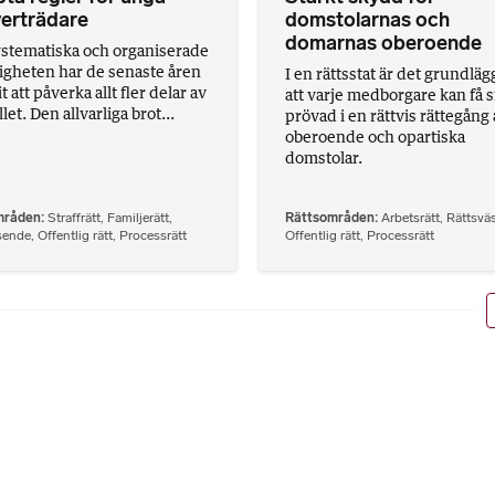
erträdare
domstolarnas och
domarnas oberoende
stematiska och organiserade
ligheten har de senaste åren
I en rättsstat är det grundlä
att påverka allt fler delar av
att varje medborgare kan få s
et. Den allvarliga brot...
prövad i en rättvis rättegång
oberoende och opartiska
domstolar.
mråden
Straffrätt
,
Familjerätt
,
Rättsområden
Arbetsrätt
,
Rättsvä
sende
,
Offentlig rätt
,
Processrätt
Offentlig rätt
,
Processrätt