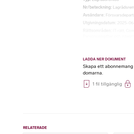
Nr/beteckning
Lagrådsrem
Avsändare
Försvarsdepar
Utgivningsdatum
2025-06
Rättsområden
IT-rätt
,
Comp
Personuppgifter och integri
LADDA NER DOKUMENT
Skapa ett abonnemang på
domarna.
1 fil tillgänglig
RELATERADE