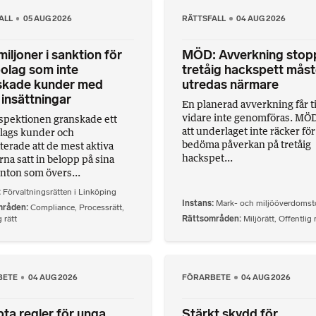
ALL
05 AUG 2026
RÄTTSFALL
04 AUG 2026
iljoner i sanktion för
MÖD: Avverkning stop
olag som inte
tretåig hackspett mås
skade kunder med
utredas närmare
insättningar
En planerad avverkning får ti
vidare inte genomföras. MÖ
spektionen granskade ett
att underlaget inte räcker för
lags kunder och
bedöma påverkan på tretåig
terade att de mest aktiva
hackspet...
na satt in belopp på sina
nton som övers...
Förvaltningsrätten i Linköping
Instans
Mark- och miljööverdomst
mråden
Compliance
,
Processrätt
,
 rätt
Rättsområden
Miljörätt
,
Offentlig 
BETE
04 AUG 2026
FÖRARBETE
04 AUG 2026
ta regler för unga
Stärkt skydd för