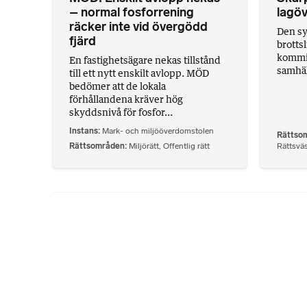
– normal fosforrening
lagöv
räcker inte vid övergödd
Den sy
fjärd
brotts
kommit 
En fastighetsägare nekas tillstånd
samhäll
till ett nytt enskilt avlopp. MÖD
bedömer att de lokala
förhållandena kräver hög
skyddsnivå för fosfor...
Instans
Mark- och miljööverdomstolen
Rättso
Rättsområden
Miljörätt
,
Offentlig rätt
Rättsvä