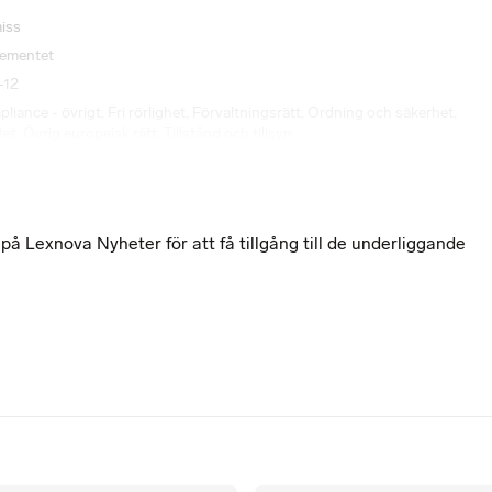
iss
tementet
-12
liance - övrigt
,
Fri rörlighet
,
Förvaltningsrätt
,
Ordning och säkerhet
,
tet
,
Övrig europeisk rätt
,
Tillstånd och tillsyn
 Lexnova Nyheter för att få tillgång till de underliggande